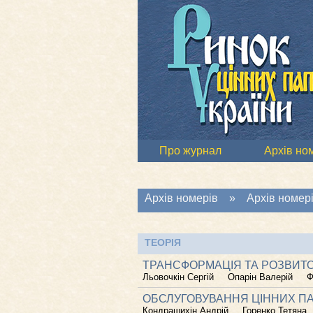
Про журнал
Архів но
Архів номерів
»
Архів номері
ТЕОРІЯ
ТРАНСФОРМАЦІЯ ТА РОЗВИТО
Льовочкін Сергій
Опарін Валерій
Ф
ОБСЛУГОВУВАННЯ ЦІННИХ ПАП
Кондрашихін Андрій
Горенко Тетяна