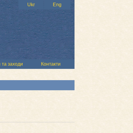
Ukr
Eng
 та заходи
Контакти