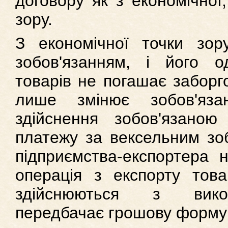
договору як з економічної,
зору.
З економічної точки зор
зобов'язанням, і його о
товарів не погашає заборго
лише змінює зобов'яза
здійснення зобов'язано
платежу за вексельним зо
підприємства-експортера 
операція з експорту това
здійснюються з викор
передбачає грошову форму 