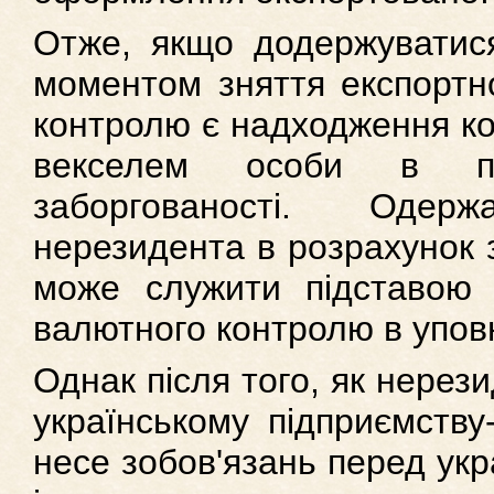
Отже, якщо додержуватися
моментом зняття експортно
контролю є надходження кош
векселем особи в по
заборгованості. Оде
нерезидента в розрахунок 
може служити підставою 
валютного контролю в упов
Однак після того, як нерез
українському підприємству
несе зобов'язань перед ук