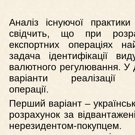
Аналіз існуючої практики
свідчить, що при розр
експортних операціях н
задача ідентифікації ви
валютного регулювання. У 
варіанти реалізації зо
операції.
Перший варіант – українсь
розрахунок за відвантажені
нерезидентом-покупце