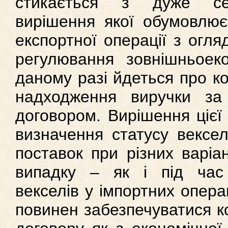
стикається з дуже се
вирішення якої обумовлює
експортної операції з огл
регулювання зовнішньоеко
даному разі йдеться про к
надходження виручки за 
договором. Вирішення цієї
визначення статусу вексе
поставок при різних варіа
випадку – як і під час 
векселів у імпортних опер
повинен забезпечуватися к