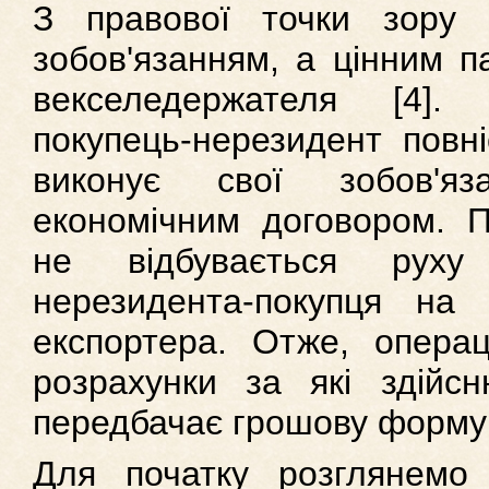
З правової точки зору 
зобов'язанням, а цінним п
векселедержателя [4].
покупець-нерезидент повн
виконує свої зобов'я
економічним договором. П
не відбувається рух
нерезидента-покупця на 
експортера. Отже, операц
розрахунки за які здійс
передбачає грошову форму 
Для початку розглянемо 