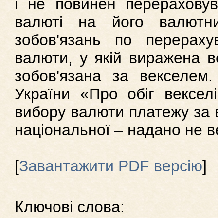
і не повинен перераховув
валюті на його валютн
зобов'язань по перераху
валюти, у якій виражена в
зобов'язана за векселем.
України «Про обіг векселі
вибору валюти платежу за 
національної – надано не в
[
Завантажити PDF версію
]
Ключові слова: