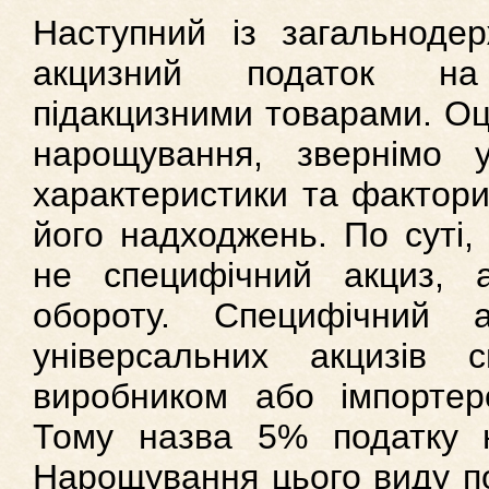
Наступний із загальноде
акцизний податок на
підакцизними товарами. Оц
нарощування, звернімо у
характеристики та фактори
його надходжень. По суті,
не специфічний акциз, 
обороту. Специфічний 
універсальних акцизів 
виробником або імпортеро
Тому назва 5% податку не
Нарощування цього виду по