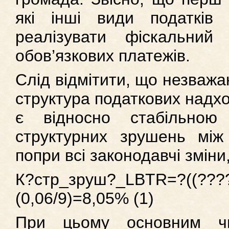
які інші види податків
реалізувати фіскальний
обов’язкових платежів.
Слід відмітити, що незважа
структура податкових надх
є відносно стабільною 
структурних зрушень мі
попри всі законодавчі зміни
К?стр_зруш?_LBTR=?
(0,06/9)=8,05% (1)
При цьому основним ч