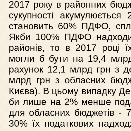
2017 року в районних бюд
сукупності акумулюєтьс
становить 60% ПДФО, сплач
Якби 100% ПДФО надходи
районів, то в 2017 році ї
могли б бути на 19,4 млрд
рахунок 12,1 млрд грн з д
млрд грн з обласних бюдж
Києва). В цьому випадку Д
би лише на 2% менше пода
для обласних бюджетів - 7
30% їх податкових надход