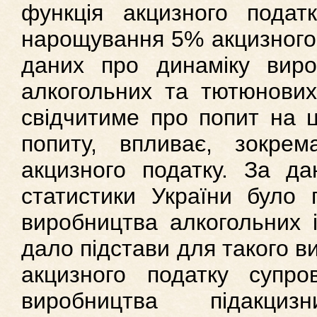
функція акцизного податк
нарощування 5% акцизного 
даних про динаміку вир
алкогольних та тютюнових
свідчитиме про попит на ц
попиту, впливає, зокре
акцизного податку. За д
статистики України було 
виробництва алкогольних 
дало підстави для такого в
акцизного податку супр
виробництва підакци