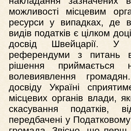
накладання зазначених
можливості місцевим ор
ресурси у випадках, де в
видів податків є цілком доц
досвід Швейцарії. У 
референдуми з питань в
рішення приймається н
волевиявлення громадян
досвіду Україні сприятим
місцевих органів влади, я
скасування податків, 
передбачені у Податковому 
громада. Звісно, що перш 