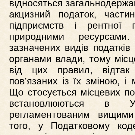
відносяться загальнодержав
акцизний податок, части
підприємств і рентної 
природними ресурсами
зазначених видів податкі
органами влади, тому місц
від цих правил, відтак
пов’язаних із їх зміною, і
Що стосується місцевих под
встановлюються в У
регламентованим вищими
того, у Податковому коде