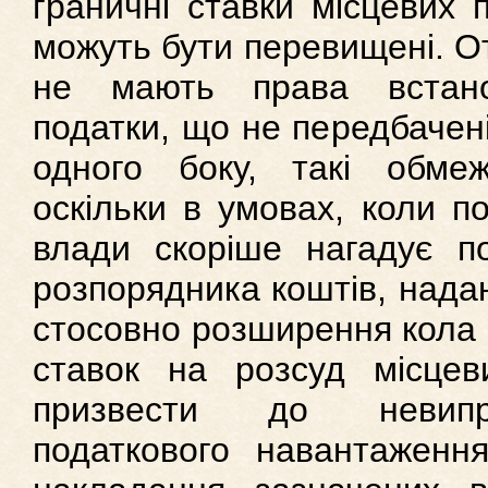
граничні ставки місцевих п
можуть бути перевищені. От
не мають права встано
податки, що не передбачен
одного боку, такі обме
оскільки в умовах, коли по
влади скоріше нагадує по
розпорядника коштів, нада
стосовно розширення кола 
ставок на розсуд місце
призвести до невипр
податкового навантаження