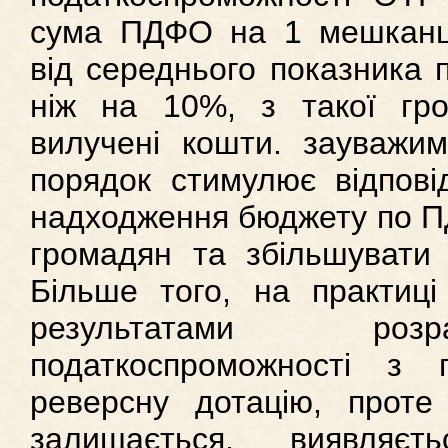
сума ПДФО на 1 мешканця
від середнього показника п
ніж на 10%, з такої гр
вилучені кошти. зауважи
порядок стимулює відпові
надходження бюджету по ПД
громадян та збільшувати к
Більше того, на практиці
результатами розр
податкоспроможності з
реверсну дотацію, проте
залишається, виявляє