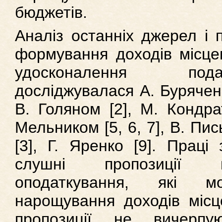
бюджетів.
Аналіз останніх джерел і 
формування доходів місцев
удосконалення пода
досліджувалася А. Буряченк
В. Голяном [2], М. Кондрат
Мельником [5, 6, 7], В. Пи
[3], Г. Яренко [9]. Праці
слушні пропозиції 
оподаткування, які 
нарощування доходів місц
пропозиції не вичерпу