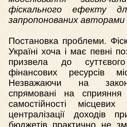
фіскального ефекту д
запропонованих авторами 
Постановка проблеми. Фіск
Україні хоча і має певні п
призвела до суттєвог
фінансових ресурсів мі
Незважаючи на законо
спрямовані на сприяння
самостійності місцевих
централізації доходів п
бюджетів практично не змі