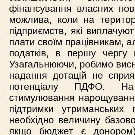
фінансування власних пов
можлива, коли на територ
підприємств, які виплачуют
плати своїм працівникам, а
податків, в першу чергу м
Узагальнюючи, робимо висн
надання дотацій не сприяє
потенціалу ПДФО. Н
стимулювання нарощування
підтримки утриманських п
необхідно величину базової
якщо бюджет є донором