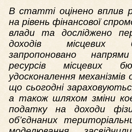
В статті оцінено вплив р
на рівень фінансової спром
влади та досліджено пе
доходів місцевих 
запропоновано напрям
ресурсів місцевих б
удосконалення механізмів 
що сьогодні зараховуютьс
а також шляхом зміни кое
податку на доходи фіз
об’єднаних територіаль
моделювання засвідчил