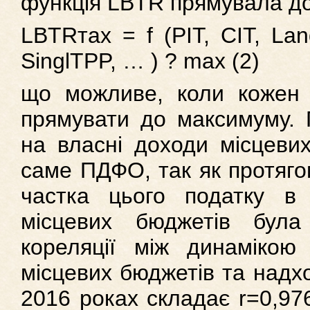
функція LBTR прямувала до
LBTRтах = f (PIT, CIT, Lan
SinglTPP, … ) ? max (2)
що можливе, коли кожен 
прямувати до максимуму. 
на власні доходи місцеви
саме ПДФО, так як протягом
частка цього податку в
місцевих бюджетів була
кореляції між динамікою
місцевих бюджетів та над
2016 роках складає r=0,97