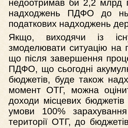
недоотримав би 2,2 млрд 
надходжень ПДФО до нь
податкових надходжень дер
Якщо, виходячи із існ
змоделювати ситуацію на п
що після завершення проце
ПДФО, що сьогодні акумулю
бюджетів, буде також надх
момент ОТГ, можна оцінит
доходи місцевих бюджетів 
умови 100% зарахуванн
території ОТГ, до бюджетів