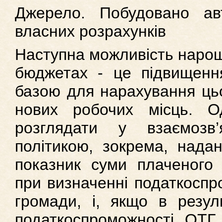
Джерело. Побудовано ав
власних розрахунків
Наступна можливість наро
бюджетах - це підвищення
базою для нарахування цьо
нових робочих місць. О
розглядати у взаємозв
політикою, зокрема, надан
показник суми плаченого
при визначенні податкоспр
громади, і, якщо в резуль
податкоспроможності ОТГ