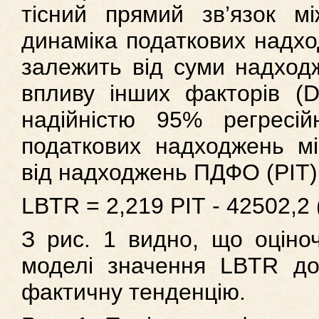
тісний прямий зв’язок 
динаміка податкових надхо
залежить від суми надход
впливу інших факторів (D
надійністю 95% регресій
податкових надходжень мі
від надходжень ПДФО (PIT) 
LBTR = 2,219 РІТ - 42502,2 
З рис. 1 видно, що оціноч
моделі значення LBTR до
фактичну тенденцію.