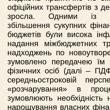
офіційних трансфертів з д
зросла. Одними із чи
збільшення сукупних фінан
бюджетів були висока інф
надання міжбюджетних тр
надходжень по новоутвор
зумовлено передачею їм
фізичних осіб (далі – ПД
середньостроковій персп
«розчарування» в проце
зумовлюють необхідність 
нарощування власних фінан