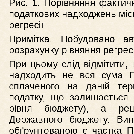
Рис. 1. Порівняння фактич
податкових надходжень міс
регресії
Примітка. Побудовано а
розрахунку рівняння регресі
При цьому слід відмітити,
надходить не вся сума
сплаченого на даній тери
податку, що залишається 
рівня бюджету), а ре
Державного бюджету. Вини
обґрунтованою є частка 