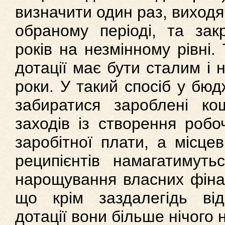
визначити один раз, виход
обраному періоді, та зак
років на незмінному рівні.
дотації має бути сталим і 
роки. У такий спосіб у бюд
забиратися зароблені к
заходів із створення робо
заробітної плати, а місце
реципієнтів намагатимуть
нарощування власних фінан
що крім заздалегідь ві
дотації вони більше нічого