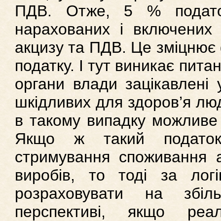
ПДВ. Отже, 5 % подато
нарахованих і включених 
акцизу та ПДВ. Це зміцнює
податку. І тут виникає пита
органи влади зацікавлені 
шкідливих для здоров’я люд
в такому випадку можливе
Якщо ж такий подато
стримування споживання а
виробів, то тоді за ло
розраховувати на збі
перспективі, якщо реал