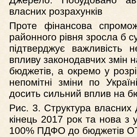
Джерело. Побудовано ав
власних розрахунків
Проте фінансова спромо
районного рівня зросла б су
підтверджує важливість н
впливу законодавчих змін н
бюджетів, а окремо у розріз
непомітні зміни по Украї
досить сильний вплив на б
Рис. 3. Структура власних 
кінець 2017 рок та нова з
100% ПДФО до бюджетів О