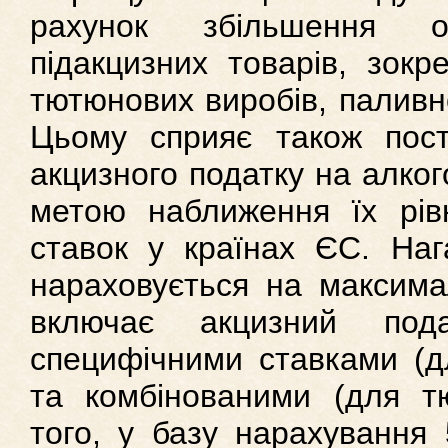
рахунок збільшення о
підакцизних товарів, зокр
тютюнових виробів, паливн
Цьому сприяє також пост
акцизного податку на алког
метою наближення їх рівн
ставок у країнах ЄС. На
нараховується на максимал
включає акцизний под
специфічними ставками (дл
та комбінованими (для тю
того, у базу нарахування