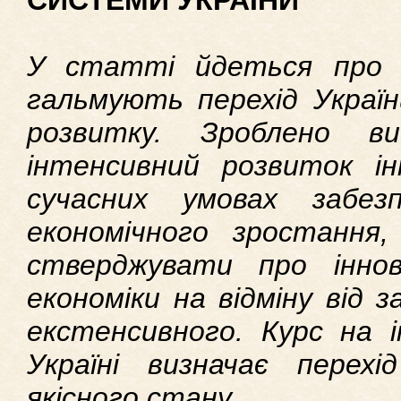
СИСТЕМИ УКРАЇНИ
У статті йдеться про 
гальмують перехід України
розвитку. Зроблено 
інтенсивний розвиток інн
сучасних умовах забез
економічного зростання
стверджувати про інно
економіки на відміну від з
екстенсивного. Курс на і
Україні визначає перех
якісного стану.