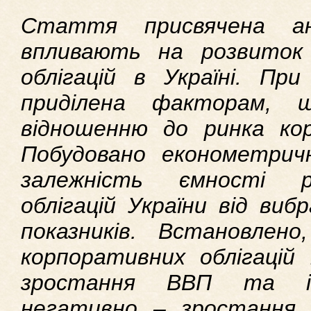
Стаття присвячена ан
впливають на розвиток 
облігацій в Україні. Пр
приділена факторам, 
відношенню до ринка кор
Побудовано економетрич
залежність ємності р
облігацій України від виб
показників. Встановлено
корпоративних облігацій
зростання ВВП та іно
негативно – зростання о