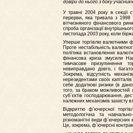
довіри до нього з боку учасникі
У травні 2004 року в секції с
перерви, яка тривала з 1998 
вітчизняного фінансового рин
спроба організації внутрішньог
листопада 2003 року, коли бір
Уперше торгівлю валютними ф`
Проте нестабільність валютног
політика встановлення валютно
фінансова криза змусили На
тимчасове призупинення тор
невиправдано довго, і багат
Зокрема, відсутність механ
нерезидентами своїх капіталів 
себе додаткові ризики (в дан
того, за браком можливостей 
суб`єктів господарювання, дес
належних механізмів захисту вл
Відкриттю ф`ючерсної торгів
методологічна та навчальн
різноманітні види ф`ючерсних к
Це, зокрема, ф`ючерсні контрак