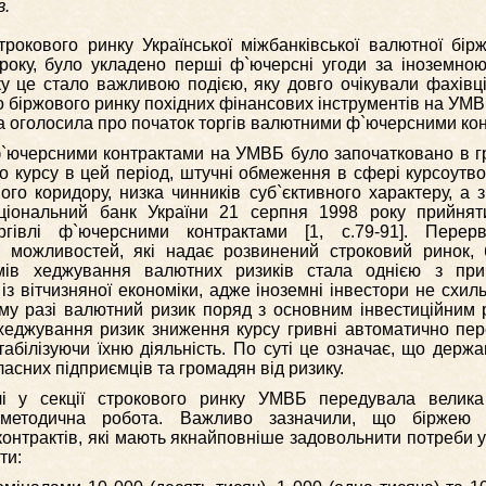
в.
трокового ринку Української міжбанківської валютної бір
року, було укладено перші ф`ючерсні угоди за іноземно
ку це стало важливою подією, яку довго очікували фахівц
о біржового ринку похідних фінансових інструментів на УМВ
жа оголосила про початок торгів валютними ф`ючерсними ко
ючерсними контрактами на УМВБ було започатковано в гру
о курсу в цей період, штучні обмеження в сфері курсоутв
го коридору, низка чинників суб`єктивного характеру, а з
ціональний банк України 21 серпня 1998 року прийня
гівлі ф`ючерсними контрактами [1, с.79-91]. Перерв
о можливостей, які надає розвинений строковий ринок, 
ізмів хеджування валютних ризиків стала однією з пр
із вітчизняної економіки, адже іноземні інвестори не схил
ому разі валютний ризик поряд з основним інвестиційним 
хеджування ризик зниження курсу гривні автоматично пер
табілізуючи їхню діяльність. По суті це означає, що держ
асних підприємців та громадян від ризику.
лі у секції строкового ринку УМВБ передувала велика 
о-методична робота. Важливо зазначили, що біржею 
онтрактів, які мають якнайповніше задовольнити потреби уч
ти: