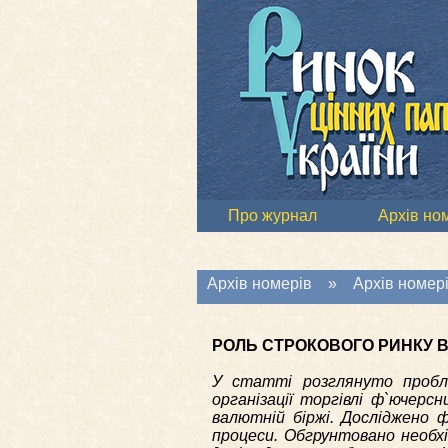
Про журнал
Архів но
Архів номерів
»
Архів номері
РОЛЬ СТРОКОВОГО РИНКУ В 
У статті розглянуто пробле
організації торгівлі ф`ючерс
валютній біржі. Досліджено ф
процеси. Обгрунтовано необх