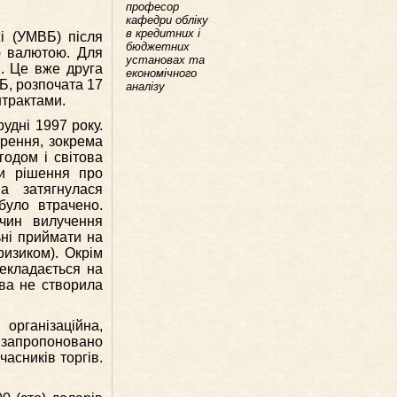
професор
кафедри обліку
в кредитних і
жі (УМВБ) після
бюджетних
ю валютою. Для
установах та
і. Це вже друга
економічного
Б, розпочата 17
аналізу
нтрактами.
дні 1997 року.
орення, зокрема
годом і світова
ти рішення про
а затягнулася
було втрачено.
ичин вилучення
ьні приймати на
ризиком). Окрім
екладається на
ава не створила
організаційна,
запропоновано
асників торгів.