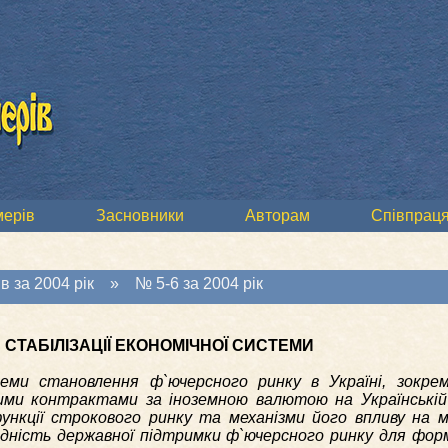
мерів
Засновники
Авторам
Співпраця
в за 2004 рік
»
№ 5-6 за 2004 рік
СТАБІЛІЗАЦІЇ ЕКОНОМІЧНОЇ СИСТЕМИ
ми становлення ф`ючерсного ринку в Україні, зокрем
ними контрактами за іноземною валютою на Українській 
ункції строкового ринку та механізми його впливу на м
ідність державної підтримки ф`ючерсного ринку для фор