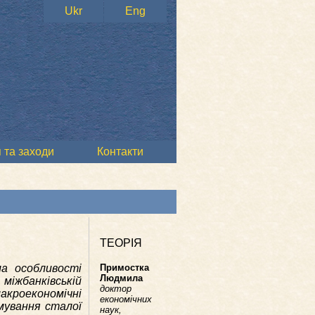
Ukr
Eng
 та заходи
Контакти
ТЕОРІЯ
а особливості
Примостка
Людмила
міжбанківській
доктор
акроекономічні
економічних
мування сталої
наук,