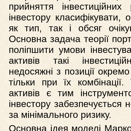
прийняття інвестиційних 
інвестору класифікувати, 
як тип, так і обсяг очіку
Основна задача теорії пор
поліпшити умови інвестува
активів такі інвестицій
недосяжні з позиції окремо
тільки при їх комбінації
активів є тим інструмент
інвестору забезпечується н
за мінімального ризику.
Основна ідея моделі Марко