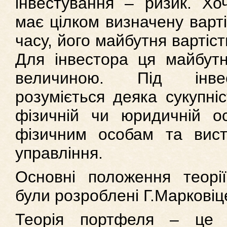
інвестування – ризик. Хоч
має цілком визначену варт
часу, його майбутня вартіс
Для інвестора ця майбутн
величиною. Під інве
розуміється деяка сукупні
фізичній чи юридичній 
фізичним особам та висту
управління.
Основні положення теор
були розроблені Г.Марковіце
Теорія портфеля – це 