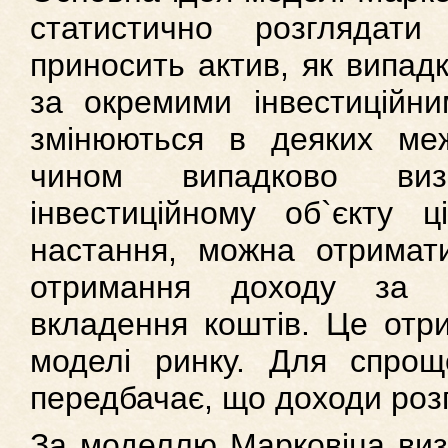
статистично розглядат
приносить актив, як випадк
за окремими інвестиційни
змінюються в деяких ме
чином випадково ви
інвестиційному об`єкту ц
настання, можна отримати
отримання доходу за 
вкладення коштів. Це отри
моделі ринку. Для спро
передбачає, що доходи роз
За моделлю Марковіца визн