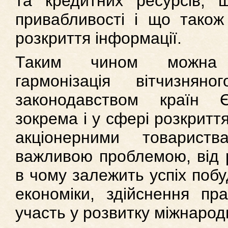
та кредитних ресурсів, 
привабливості і що тако
розкриття інформації.
Таким чином можна 
гармонізація вітчизнян
законодавством країн Є
зокрема і у сфері розкритт
акціонерними товарист
важливою проблемою, від р
в чому залежить успіх побу
економіки, здійснення п
участь у розвитку міжнарод