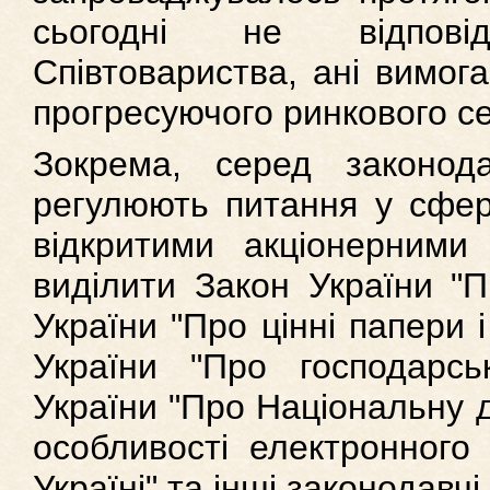
сьогодні не відпові
Співтовариства, ані вимог
прогресуючого ринкового с
Зокрема, серед законод
регулюють питання у сфері
відкритими акціонерними
виділити Закон України "П
України "Про цінні папери 
України "Про господарсь
України "Про Національну 
особливості електронного 
Україні" та інші законодавчі