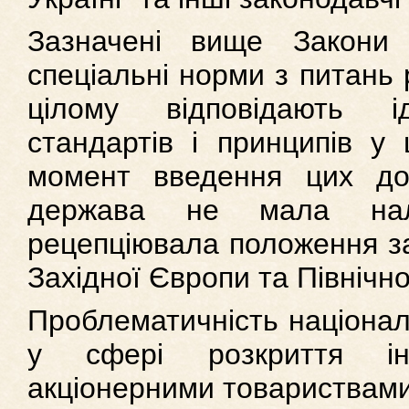
Зазначені вище Закони 
спеціальні норми з питань 
цілому відповідають ід
стандартів і принципів у 
момент введення цих до
держава не мала нал
рецепціювала положення за
Західної Європи та Північн
Проблематичність націонал
у сфері розкриття інф
акціонерними товариствами