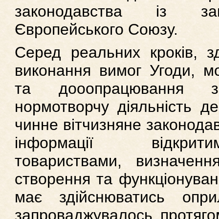
законодавства із зак
Європейського Союзу.
Серед реальних кроків, з
виконання вимог Угоди, м
та дооопрацювання з
нормотворчу діяльність де
чинне вітчизняне законодав
інформації відкрит
товариствами, визначенн
створення та функціонуванн
має здійснюватись опри
запроваджувалось протягом