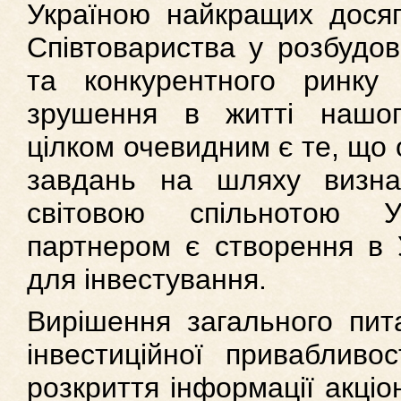
Україною найкращих досяг
Співтовариства у розбудові
та конкурентного ринку 
зрушення в житті нашог
цілком очевидним є те, що
завдань на шляху визна
світовою спільнотою У
партнером є створення в 
для інвестування.
Вирішення загального пит
інвестиційної приваблив
розкриття інформації акці