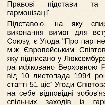
Правові підстави та 
гармонізації
Підставою, на яку спи
виконання вимог для вст
Союзу, є Угода "Про партне
між Європейським Співтов
яку підписано у Люксембурз
ратифіковано Верховною 
від 10 листопада 1994 рок
статті 51 цієї Угоди Співто
на себе відповідні зобов'
спільних заходів із гарм