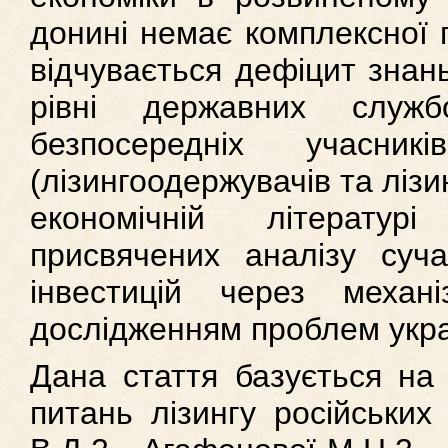
донині немає комплексної 
відчувається дефіцит знань
рівні державних служ
безпосередніх учасник
(лізингоодержувачів та лізи
економічній літературі
присвячених аналізу суча
інвестицій через механ
дослідженням проблем укра
Дана стаття базується на
питань лізингу російських