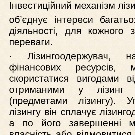
Інвестиційний механізм ліз
об’єднує інтереси багатьо
діяльності, для кожного 
переваги.
· Лізингоодержувач, 
фінансових ресурсів,
скористатися вигодами в
отриманими у лізинг 
(предметами лізингу). У
лізингу він сплачує лізинго
а по його завершенні м
власність або відмовитися 