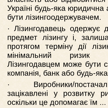
Україні будь-яка юридична
бути лізингоодержувачем.
· Лізингодавець одержує д
предмет лізингу і, залиш
протягом терміну дії лізи
мінімальний ризик н
Лізингодавцем може бути с
компанія, банк або будь-як
· Виробники/постача
зацікавлені у розвитку ри
оскільки це допомагає їм ...