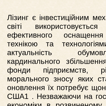
Лізинг є інвестиційним ме
світі використовуєть
ефективного оснащенн
технікою та технологія
актуальність обумов
кардинального збільшення
фонди підприємств, р
морального зносу яких ст
оновлення їх потребує що
США1 . Незважаючи на гост
економіки в розвиненому р