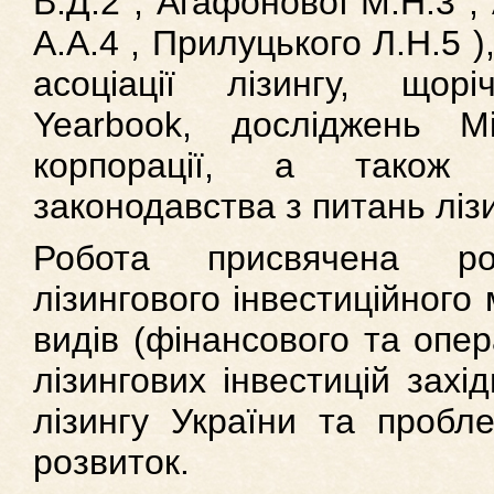
В.Д.2 , Агафонової М.Н.3 ,
А.А.4 , Прилуцького Л.Н.5 
асоціації лізингу, щор
Yearbook, досліджень Мі
корпорації, а також а
законодавства з питань лізи
Робота присвячена ро
лізингового інвестиційного
видів (фінансового та опер
лізингових інвестицій захі
лізингу України та пробл
розвиток.