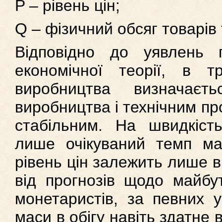
P – рівень цін;
Q – фізичний обсяг товарів 
Відповідно до уявлень п
економічної теорії, в т
виробництва визначаєть
виробництва і технічним пр
стабільним. На швидкіст
лише очікуваний темп май
рівень цін залежить лише в
від прогнозів щодо майбут
монетаристів, за певних 
маси в обігу навіть здатне