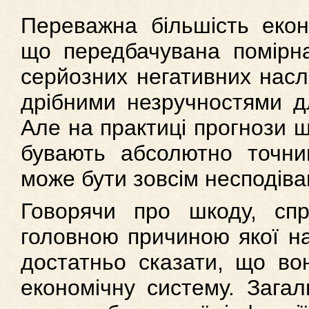
Переважна більшість еконо
що передбачувана помірна
серйозних негативних насл
дрібними незручностями дл
Але на практиці прогнози щ
бувають абсолютно точни
може бути зовсім несподів
Говорячи про шкоду, спри
головною причиною якої на
достатньо сказати, що во
економічну систему. Загал