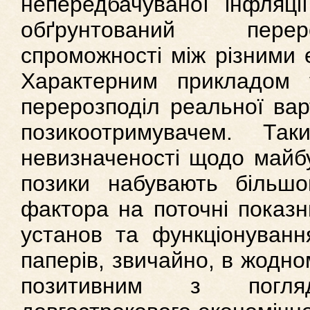
непередбачуваної інфляці
обґрунтований перер
спроможності між різними 
Характерним прикладом 
перерозподіл реальної вар
позикоотримувачем. Т
невизначеності щодо майбу
позики набувають більшо
фактора на поточні показн
установ та функціонуванн
паперів, звичайно, в жодно
позитивним з погл