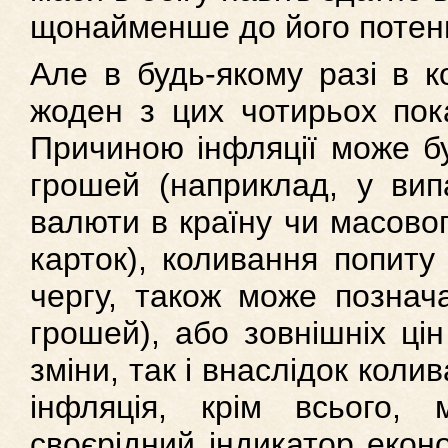
щонайменше до його потен­ц
Але в будь-якому разі в к
жоден з цих чотирьох пока
Причиною інфляції може бу
грошей (наприклад, у вип
валюти в країну чи масово
карток), коливання попиту 
чергу, також може познача
грошей), або зовнішніх цін
зміни, так і внаслідок коли
інфляція, крім всього,
своєрідний індикатор еконо