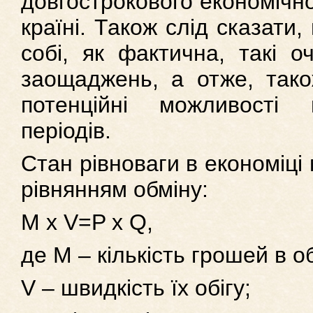
довгострокового економічно
країні. Також слід сказати
собі, як фактична, такі о
заощаджень, а отже, тако
потенційні можливості 
періодів.
Стан рівноваги в економіці
рівнянням обміну:
M x V=P x Q,
де M – кількість грошей в об
V – швидкість їх обігу;