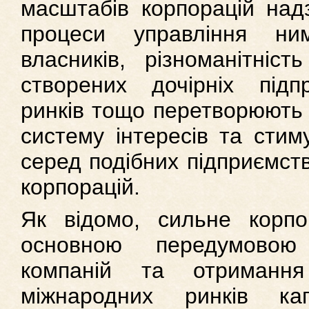
масштабів корпорацій на
процеси управління ним
власників, різноманітніст
створених дочірніх підпр
ринків тощо перетворюють 
систему інтересів та стим
серед подібних підприємств
корпорацій.
Як відомо, сильне корпо
основною передумовою 
компаній та отриманн
міжнародних ринків кап