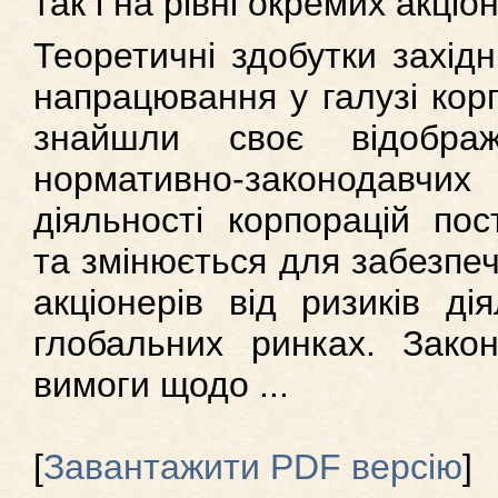
так і на рівні окремих акці
Теоретичні здобутки західн
напрацювання у галузі кор
знайшли своє відображ
нормативно-законодавчих
діяльності корпорацій пос
та змінюється для забезпеч
акціонерів від ризиків ді
глобальних ринках. Зако
вимоги щодо ...
[
Завантажити PDF версію
]