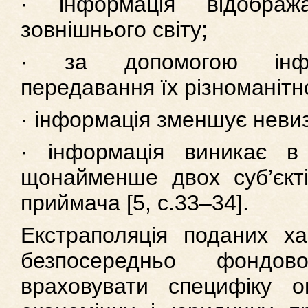
· інформація відобра
зовнішнього світу;
· за допомогою інфор
передавання їх різноманітно
· інформація зменшує невиз
· інформація виникає в 
щонайменше двох суб’єкт
приймача [5, с.33–34].
Екстраполяція поданих ха
безпосередньо фондо
враховувати специфіку 