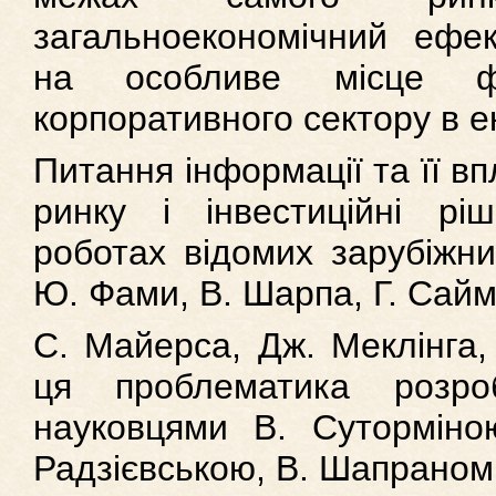
загальноекономічний ефе
на особливе місце ф
корпоративного сектору в ек
Питання інформації та її в
ринку і інвестиційні рі
роботах відомих зарубіжни
Ю. Фами, В. Шарпа, Г. Сайм
С. Майерса, Дж. Меклінга,
ця проблематика розроб
науковцями В. Суторміно
Радзієвською, В. Шапраном