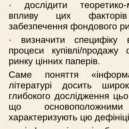
· дослідити теоретико-м
впливу цих факторі
забезпечення фондового ри
· визначити специфіку 
процеси купівлі/продажу
ринку цінних паперів.
Саме поняття «інформа
літературі досить шир
глибокого дослідження цьо
що основоположним
характеризують цю дефініці