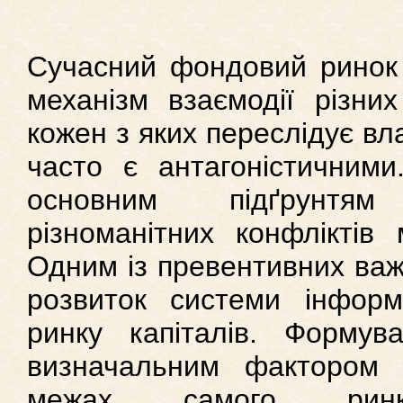
Сучасний фондовий ринок
механізм взаємодії різних
кожен з яких переслідує вла
часто є антагоністичними
основним підґрунтя
різноманітних конфліктів
Одним із превентивних важ
розвиток системи інформ
ринку капіталів. Формув
визначальним фактором 
межах самого рин