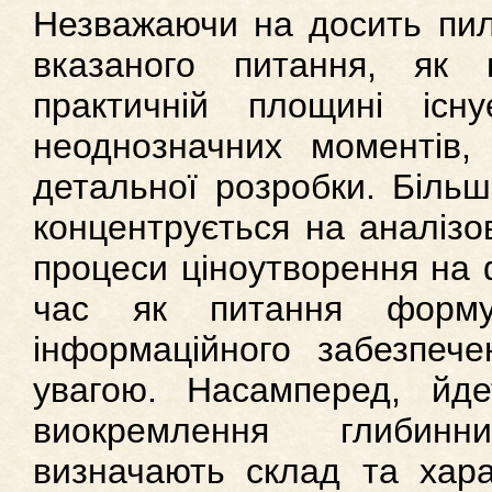
Незважаючи на досить пил
вказаного питання, як 
практичній площині існ
неоднозначних моментів,
детальної розробки. Більш
концентрується на аналізо
процеси ціноутворення на 
час як питання формув
інформаційного забезпеч
увагою. Насамперед, йде
виокремлення глибин
визначають склад та хара