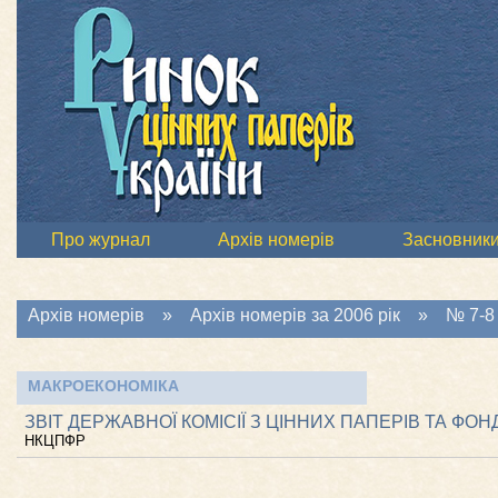
Про журнал
Архів номерів
Засновник
Архів номерів
»
Архів номерів за 2006 рік
»
№ 7-8 
МАКРОЕКОНОМІКА
ЗВІТ ДЕРЖАВНОЇ КОМІСІЇ З ЦІННИХ ПАПЕРІВ ТА ФОН
НКЦПФР