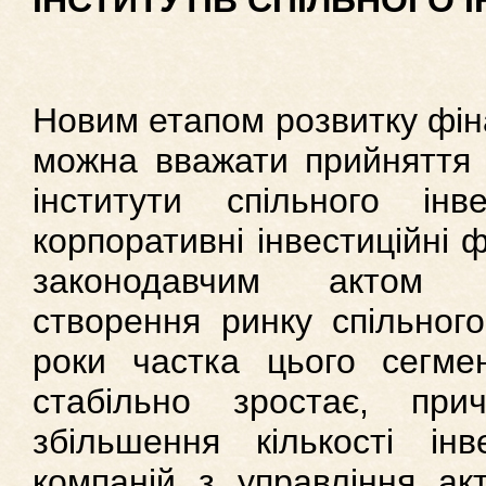
ІНСТИТУТІВ СПІЛЬНОГО 
Новим етапом розвитку фін
можна вважати прийняття 
інститути спільного інв
корпоративні інвестиційні 
законодавчим актом 
створення ринку спільного
роки частка цього сегме
стабільно зростає, при
збільшення кількості ін
компаній з управління ак