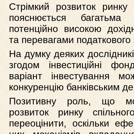
Стрімкий розвиток ринку 
пояснюється багатьма 
потенційно високою дохід
та перевагами податкового
На думку деяких дослідників
згодом інвестиційні фон
варіант інвестування мо
конкуренцію банківським д
Позитивну роль, що мо
розвиток ринку спільног
переоцінити, оскільки еф