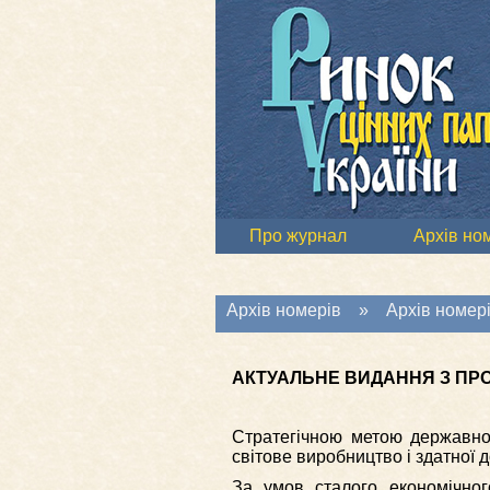
Про журнал
Архів но
Архів номерів
»
Архів номері
АКТУАЛЬНЕ ВИДАННЯ З ПР
Стратегічною метою державної 
світове виробництво і здатної 
За умов сталого економічног