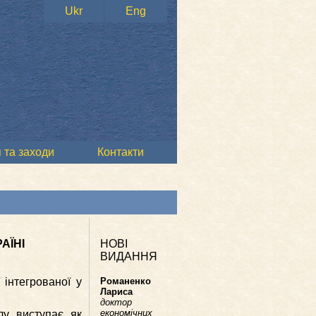
Ukr
Eng
 та заходи
Контакти
АЇНІ
НОВІ
ВИДАННЯ
 інтегрованої у
Романенко
Лариса
доктор
економічних
лу виступає як