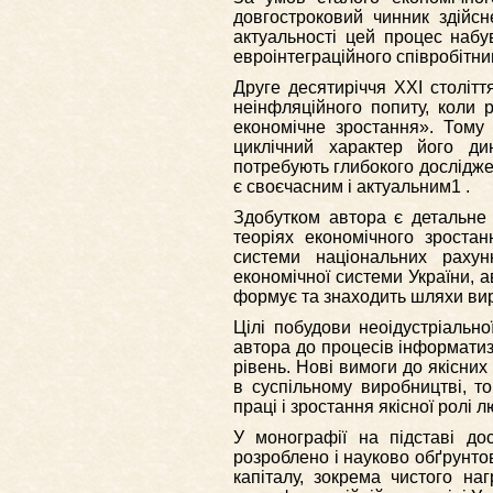
довгостроковий чинник здійсн
актуальності цей процес набу
евроінтеграційного співробітни
Друге десятиріччя ХХІ століт
неінфляційного попиту, коли 
економічне зростання». Тому 
циклічний характер його ди
потребують глибокого дослідж
є своєчасним і актуальним1 .
Здобутком автора є детальне 
теоріях економічного зростан
системи національних рахун
економічної системи України, а
формує та знаходить шляхи ви
Цілі побудови неоідустріально
автора до процесів інформатиза
рівень. Нові вимоги до якісних
в суспільному виробництві, т
праці і зростання якісної ролі 
У монографії на підставі дос
розроблено і науково обґрунто
капіталу, зокрема чистого на