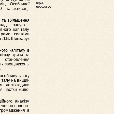
наук,
міці. Особливої
професор
Т та активації
ї та збільшення
пад – запуск –
ного капіталу,
трами системи
я Л.В. Шинкарук
ного капіталу в
анізму кризи та
ії становлення
тих заощаджень,
.
 особливу увагу
апіталу на вищий
я і долі людини
я частки живої
ійного аналізу,
ження основного
агромадження в