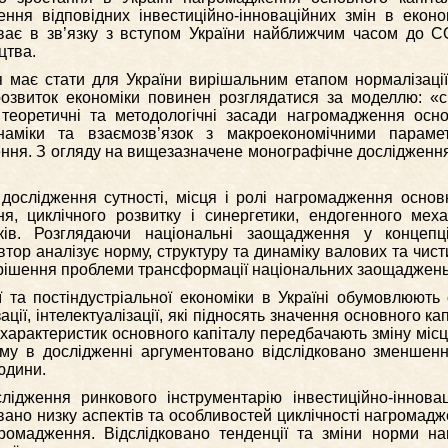
ення відповідних інвестиційно-інноваційних змін в еконо
ває в зв’язку з вступом України найближчим часом до СО
цтва.
тя має стати для України вирішальним етапом нормалізаці
розвиток економіки повинен розглядатися за моделлю: «с
теоретичні та методологічні засади нагромадження основ
наміки та взаємозв’язок з макроекономічними параме
ення. З огляду на вищезазначене монографічне дослідженн
дослідження сутності, місця і ролі нагромадження основ
ня, циклічного розвитку і синергетики, ендогенного мех
ків. Розглядаючи національні заощадження у концепц
втор аналізує норму, структуру та динаміку валових та чис
рішення проблеми трансформації національних заощаджень
ї та постіндустріальної економіки в Україні обумовлюють
ції, інтелектуалізації, які підносять значення основного к
 характеристик основного капіталу передбачають зміну місц
ому в дослідженні аргументовано відслідковано зменшенн
людини.
лідження ринкового інструментарію інвестиційно-інновац
вано низку аспектів та особливостей циклічності нагромад
громадження. Відслідковано тенденції та зміни норми н