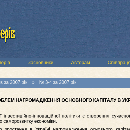
мерів
Засновники
Авторам
Співпраця
в за 2007 рік
»
№ 3-4 за 2007 рік
ОБЛЕМ НАГРОМАДЖЕННЯ ОСНОВНОГО КАПІТАЛУ В УКР
інвестиційно-інноваційної політики є створення сучасної
до саморозвитку економіки.
о зростання в Україні нагромадження основного капіта