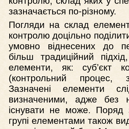
контролю, склад яких у спе
зазначається по-різному.
Погляди на склад елемент
контролю доцільно поділити
умовно віднесених до п
більш традиційний підхід
елементи, як: суб’єкт ко
(контрольний процес, 
Зазначені елементи сл
визначеними, адже без 
існувати не може. Поряд 
групі елементами також вид