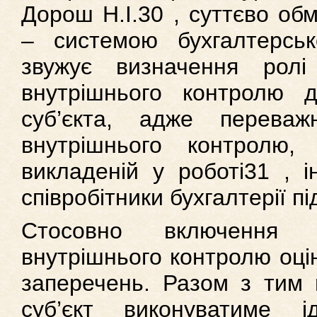
Дорош Н.І.30 , суттєво об
– системою бухгалтерськ
звужує визначення рол
внутрішнього контролю 
суб’єкта, адже переваж
внутрішнього контролю, 
викладеній у роботі31 , і
співробітники бухгалтерії п
Стосовно включення
внутрішнього контролю оці
заперечень. Разом з тим 
суб’єкт виконуватиме і