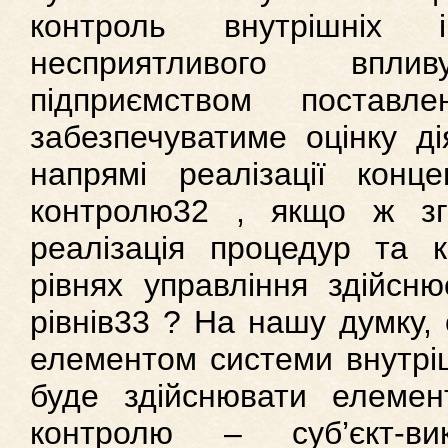
контроль внутрішніх 
несприятливого впл
підприємством постав
забезпечуватиме оцінку дія
напрямі реалізації концеп
контролю32 , якщо ж з
реалізація процедур та к
рівнях управління здійсн
рівнів33 ? На нашу думку, 
елементом системи внутріш
буде здійснювати елемен
контролю – суб’єкт-ви