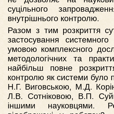
суцільного запроваджен
внутрішнього контролю.
Разом з тим розкриття су
застосування системного 
умовою комплексного досл
методологічних та практи
найбільш повне розкриття
контролю як системи було 
Н.Г. Виговською, М.Д. Кор
Л.В. Сотніковою, В.П. Су
іншими науковцями. Ре