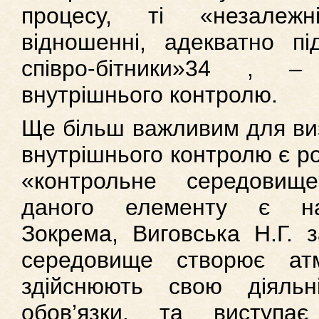
процесу, ті «незалеж
відношенні, адекватно під
співро-бітники»34 , – 
внутрішнього контролю.
Ще більш важливим для ви
внутрішнього контролю є ро
«контрольне середовище
даного елементу є на
Зокрема, Виговська Н.Г. 
середовище створює ат
здійснюють свою діяльн
обов’язки, та виступа