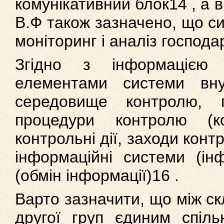
комунікативний блок14 , а в
В.Ф також зазначено, що с
моніторинг і аналіз господа
Згідно з інформацією
елементами системи вну
середовище контролю, п
процедури контролю (ко
контрольні дії, заходи конт
інформаційні системи (інф
(обмін інформації)16 .
Варто зазначити, що між с
другої груп єдиним спі