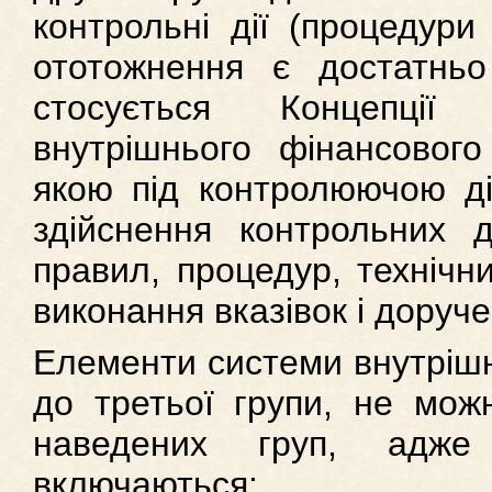
контрольні дії (процедури
ототожнення є достатнь
стосується Концепції
внутрішнього фінансового
якою під контролюючою ді
здійснення контрольних 
правил, процедур, технічн
виконання вказівок і доруче
Елементи системи внутрішн
до третьої групи, не мож
наведених груп, адж
включаються: