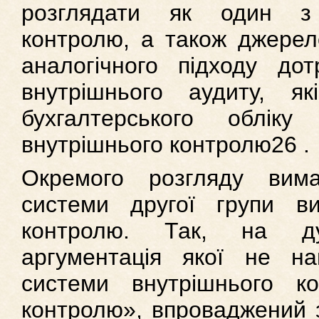
розглядати як один з 
контролю, а також джерел
аналогічного підходу до
внутрішнього аудиту, я
бухгалтерського облік
внутрішнього контролю26 .
Окремого розгляду вим
системи другої групи в
контролю. Так, на ду
аргументація якої не н
системи внутрішнього к
контролю», впроваджений 