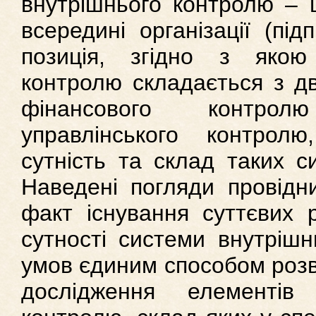
внутрішнього контролю – ц
всередині організації (пі
позиція, згідно з якою
контролю складається з дв
фінансового контро
управлінського контрол
сутність та склад таких с
Наведені погляди провідни
факт існування суттєвих р
сутності системи внутрішн
умов єдиним способом розв
дослідження елементів