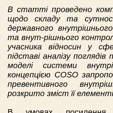
В статті проведено компл
щодо складу та сутнос
державного внутрішньог
та внут-рішнього контролю
учасника відносин у сф
підставі аналізу поглядів 
моделі системи внутр
концепцією COSO запроп
превентивного внутр
розкрито зміст її елементі
В умовах посилення к