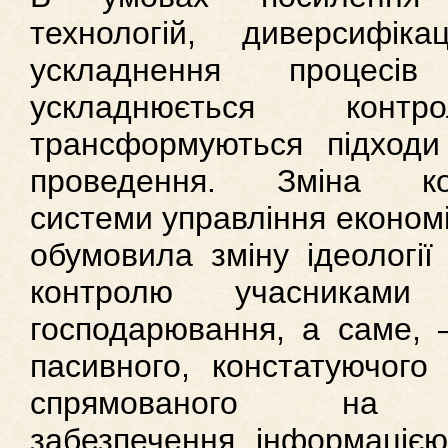
технологій, диверсифік
ускладнення процесів
ускладнюється кон
трансформуються підходи 
проведення. Зміна кома
системи управління економі
обумовила зміну ідеології
контролю учасникам
господарювання, а саме, –
пасивного, констатуючого
спрямованого на кон
забезпечення інформацією