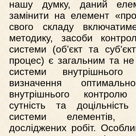
нашу думку, даний еле
замінити на елемент «про
свого складу включатиме
методику, засоби контр
системи (об’єкт та суб’єк
процес) є загальним та не
системи внутрішньог
визначення оптималь
внутрішнього контролю
сутність та доцільніст
системи елементів, 
досліджених робіт. Особли