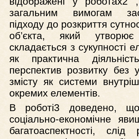
відображені у роботах2 ,
загальним вимогам зас
підходу до розкриття сутно
об’єкта, який утворю
складається з сукупності е
як практична діяльні
перспектив розвитку без у
змісту як системи внутріш
окремих елементів.
В роботі3 доведено, щ
соціально-економічне яви
багатоаспектності, слід