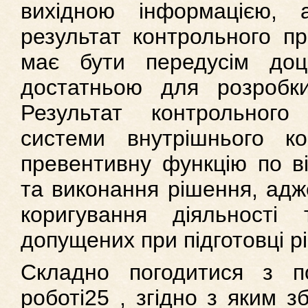
вихідною інформацією,
результат контрольного пр
має бути передусім доц
достатньою для розробки
Результат контрольног
системи внутрішнього ко
превентивну функцію по в
та виконання рішення, адж
коригування діяльності 
допущених при підготовці р
Складно погодитися з п
роботі25 , згідно з яким зб