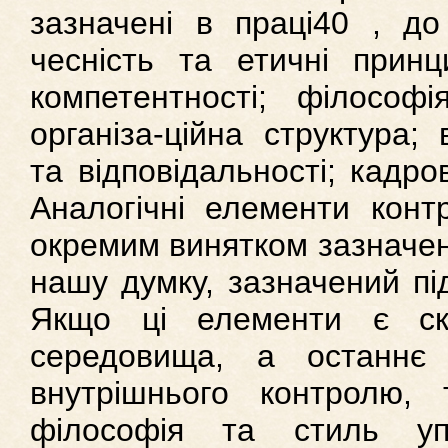
зазначені в праці40 , до
чесність та етичні принц
компетентності; філософі
організа-ційна структура;
та відповідальності; кадро
Аналогічні елементи конт
окремим винятком зазначені
нашу думку, зазначений під
Якщо ці елементи є ск
середовища, а останнє
внутрішнього контролю,
філософія та стиль упр