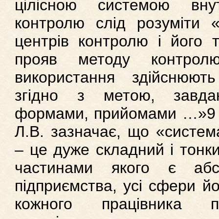
цілісною системою внут
контролю слід розуміти «
центрів контролю і його т
прояв методу контрол
використання здійснюют
згідно з метою, завда
формами, прийомами …»9 .
Л.В. зазначає, що «систем
– це дуже складний і тонки
частинами якого є абс
підприємства, усі сфери йог
кожного працівника п