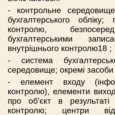
- контрольне середовищ
бухгалтерського обліку; 
контролю, безпосер
бухгалтерськими запи
внутрішнього контролю18 ;
- система бухгалтерськ
середовище; окремі засоби
- елемент входу (інфо
контролю), елементи виход
про об’єкт в результаті
контролю; центри відп