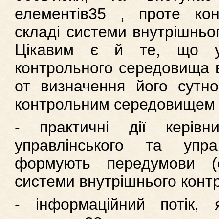
елементів35 , проте ко
складі системи внутрішньо
Цікавим є й те, що у
контрольного середовища в
от визначення його сутно
контрольним середовищем 
- практичні дії керівн
управлінського та упра
формують передумови (о
системи внутрішнього конт
- інформаційний потік,