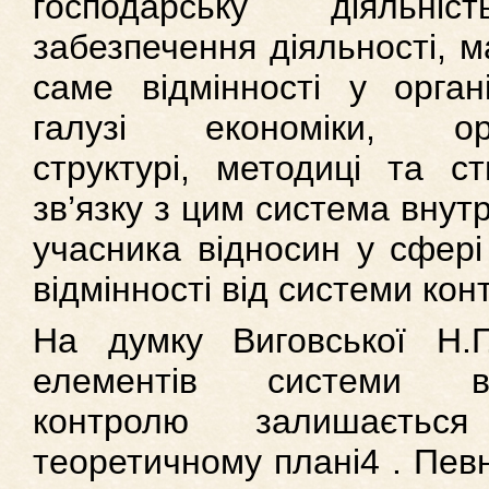
господарську діяльн
забезпечення діяльності, м
саме відмінності у органі
галузі економіки, орган
структурі, методиці та с
зв’язку з цим система внут
учасника відносин у сфер
відмінності від системи кон
На думку Виговської Н.Г
елементів системи вну
контролю залишаєть
теоретичному плані4 . Певн