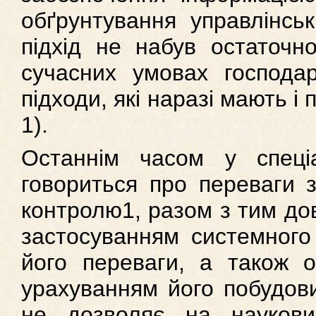
обґрунтування управлінсь
підхід не набув остаточн
сучасних умовах господа
підходи, які наразі мають і 
1).
Останнім часом у спеціа
говориться про переваги 
контролю1, разом з тим дов
застосуванням системного 
його переваги, а також о
урахуванням його побудови
не дозволяє на науков