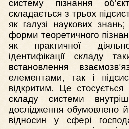
систему пізнання об’єк
складається з трьох підсис
як галузі наукових знань;
форми теоретичного пізнан
як практичної діяльн
ідентифікації складу та
встановлення взаємозв’
елементами, так і підс
відкритим. Це стосується 
складу системи внутрі
дослідження обумовлено й
відносин у сфері госпо