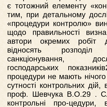
є тотожний елементу «конт
тим, при детальному досл
«процедури контролю» вин
щодо правильності визнан
автори окремих робіт 
відносять розподіл 
санкціонування, до
господарських показник
процедури не мають нічого
сутності контрольних дій,
проф. Шевчука В.О.29 . С
контрольні про-цедури, 