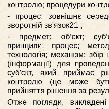
контролю; процедури контро
- процес; зовнішнє серед
зворотній зв’язок21 ;
- предмет; об’єкт; суб’
принципи; процес; метод
технологія; механізм; збір
(інформації) для проведен
суб’єкт, який приймає р
контролю (це може бути
прийняття рішення за резу
Отже погляди, викладені