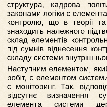
структура, кадрова полі
законами логіки є елемент
контролю, що в теорії та
знаходить належного підтв
склад елементів контроль
під сумнів віднесення кон
складу системи внутрішньо
Наступним елементом, який
робіт, є елементом систем
є моніторинг. Так, відпові
відсутнє визначення су
елемента системи дер