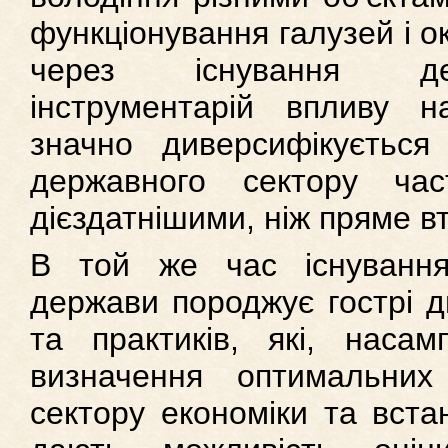
функціонування галузей і о
через існування дер
інструментарій впливу н
значно диверсифікується
державного сектору ча
дієздатнішими, ніж пряме в
В той же час існування
держави породжує гострі ди
та практиків, які, насам
визначення оптимальних
сектору економіки та вста