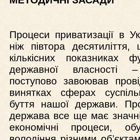
МЕТОДИЧНІ ЗАСАДИ
Процеси приватизації в Ук
ніж півтора десятиліття,
кількісних показниках фу
державної власності –
поступово завоював провід
винятках сферах суспіль
буття нашої держави. Пр
держава все ще має значні
економічні процеси, об
володіння різними об’єкта