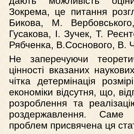
дають можливість оцін
Зокрема, це питання розг
Бикова, М. Вербовського
Гусакова, І. Зучек, Т. Реєн
Рябченка, В.Соснового, В. Ч
Не заперечуючи теорети
цінності вказаних наукови
чітка детермінація розмір
економіки відсутня, що, ві
розроблення та реалізацію
роздержавлення. Саме 
проблем присвячена ця ста