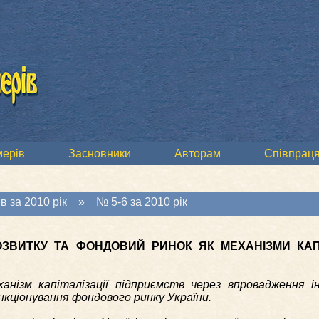
мерів
Засновники
Авторам
Співпраця
в за 2010 рік
»
№ 5-6 за 2010 рік
ОЗВИТКУ ТА ФОНДОВИЙ РИНОК ЯК МЕХАНІЗМИ КАПІ
нізм капіталізації підприємств через впровадження ін
кціонування фондового ринку України.