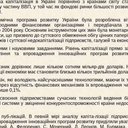
 капіталізація в Україні порівняно з країнами світу ст
 частину ВВП, у той час як фондові ринки більшості розви
.
мічна програма розвитку України була розроблена ві
родними фінансовими організаціями і передбачала 
о 2004 року. Основним інструментом цих змін була монетарн
и, що призвело до суттєвого обмеження обігу цінних папері
ів і суттєвої недокапіталізації підприємств, галузей та екон
ми і науковими завданнями. Рівень капіталізації прямо з
ління та впровадження інноваційних програм розвит
азник дорівнює лише кільком сотням мільяр-дів доларів. 
ції економіки має становити близько кількох трильйонів дол
аїн, які володіють найсучаснішими технологіями, маючи їх т
через відсутність фінансових механізмів їх впровадження ча
лише 0,1%.
освоєння підприємствами сучасних технологій ведення б
ї системи у зміцненні конкурентоспроможності країни недос
пуб-лікацій. В певній мірі аналізу капіта-лізації підпри
провадження інноваційних програм розвитку приділяли увагу
вий, А. Федоренко, С. Мочерний, Д. Леонов, М. Бурмака,