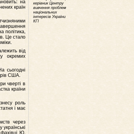
ановить: на
керівник Центру
нених країн
вивчення проблем
національних
інтересів України
тчизняними
КГІ
завершення
а політика,
в. Це стало
оміки.
алежить від
ку окремих
На сьогодні
арів США.
ри чверті в
стка країни
ізнесу роль
татня і має
ємств через
 українські
 фахівці Ю.