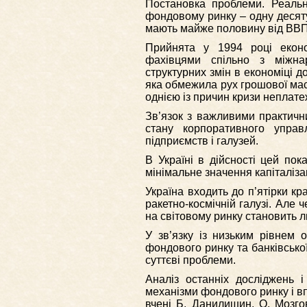
Постановка проблеми. Реальна
фондовому ринку – одну десяту
мають майже половину від ВВП
Прийнята у 1994 році еконо
фахівцями спільно з міжна
структурних змін в економіці д
яка обмежила рух грошової мас
однією із причин кризи неплатеж
Зв’язок з важливими практични
стану корпоративного управ
підприємств і галузей.
В Україні в дійсності цей пок
мінімальне значення капіталіза
Україна входить до п’ятірки кр
ракетно-космічній галузі. Але 
на світовому ринку становить 
У зв’язку із низьким рівнем 
фондового ринку та банківсько
суттєві проблеми.
Аналіз останніх досліджень і 
механізми фондового ринку і в
вчені Б. Данилишин, О. Мозго