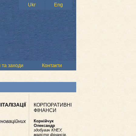
Ukr
Eng
 та заходи
Контакти
ТАЛІЗАЦІЇ
КОРПОРАТИВНІ
ФІНАНСИ
новаційних
Корнійчук
Олександр
здобувач КНЕУ,
магістр фінансів,