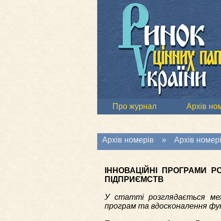
Про журнал
Архів но
Архів номерів
»
Архів номері
ІННОВАЦІЙНІ ПРОГРАМИ Р
ПІДПРИЄМСТВ
У статті розглядається меха
програм та вдосконалення фун