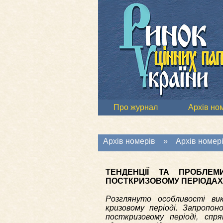
Про журнал
Архів но
Архів номерів
»
Архів номері
ТЕНДЕНЦІЇ ТА ПРОБЛЕМ
ПОСТКРИЗОВОМУ ПЕРІОДАХ
Розглянуто особливості ви
кризовому періоді. Запропо
посткризовому періоді, спр