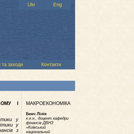
Ukr
Eng
 та заходи
Контакти
ВОМУ І
МАКРОЕКОНОМІКА
Бенч Лілія
к.е.н., доцент кафедри
ітики у
фінансів ДВНЗ
ітики у
«Київський
ансів з
національний