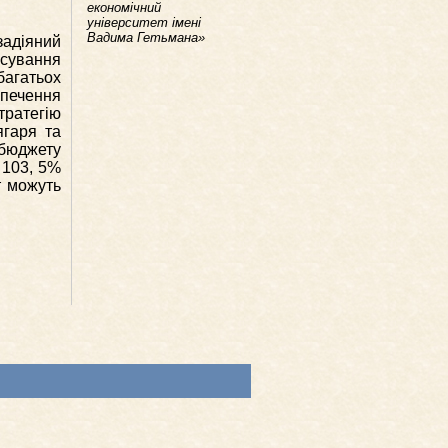
економічний
університет імені
Вадима Гетьмана»
задіяний
сування
багатьох
зпечення
тратегію
ягаря та
 бюджету
 103, 5%
т можуть