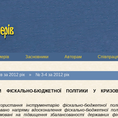
мерів
Засновники
Авторам
Співпраця
в за 2012 рік
»
№ 3-4 за 2012 рік
И ФІСКАЛЬНО-БЮДЖЕТНОЇ ПОЛІТИКИ У КРИЗО
користання інструментарію фіскально-бюджетної пол
новано напрями вдосконалення фіскально-бюджетної пол
ямовані на підвищення збалансованості державних фін