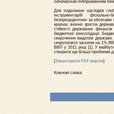
одночасним підтриманням тем
Для подолання наслідків глоб
інструментарій фіскально
безпрецедентних за обсягами 
країнах значно зросла держав
стійкості державних фінансі
бюджетної консолідації. Бюдж
скорочення видатків держави.
скоротилися загалом на 1% ВВП
ВВП у 2011 році [1]. У майбу
створити ще більші проблеми д
[
Завантажити PDF версію
]
Ключові слова: