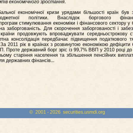
пів економічного зростання.
альної економічної кризи урядами більшості країн був 
-бюджетної політики. Внаслідок боргового фінан
програм стимулювання економіки і фінансового сектору у 
на заборгованість. Для скорочення заборгованості і забе
в країни продовжують впроваджувати середньострокову с
етна консолідація передбачає підвищення податкового т
 За 2011 рік в країнах з розвинутою економікою дефіцити
. Проте державний борг зріс із 99,7% ВВП у 2010 році до
тньому старіння населення та збільшення пенсійних випла
ля державних фінансів...
© 2001 - 2026
securities.usmdi.org