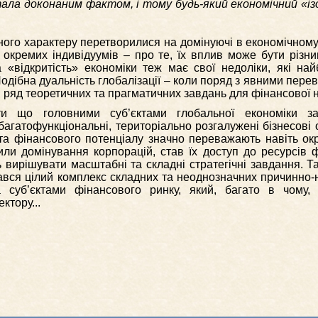
ала доконаним фактом, і тому будь-який економічний «із
ного характеру перетворилися на домінуючі в економічному
та окремих індивідуумів – про те, їх вплив може бути різн
 «відкритість» економіки теж має свої недоліки, які на
одібна дуальність глобалізації – коли поряд з явними перев
й ряд теоретичних та прагматичних завдань для фінансової 
и що головними суб’єктами глобальної економіки з
багатофункціональні, територіально розгалужені бізнесові 
та фінансового потенціалу значно переважають навіть окр
или домінування корпорацій, став їх доступ до ресурсів 
ть вирішувати масштабні та складні стратегічні завдання. Т
ався цілий комплекс складних та неоднозначних причинно-
а суб’єктами фінансового ринку, який, багато в чому, 
ктору...