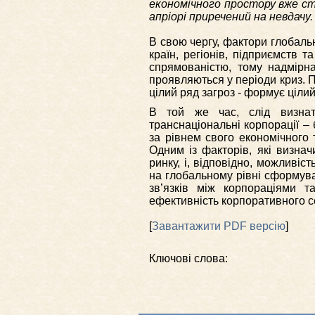
економічного простору вже ст
апріорі приречений на невдачу.
В свою чергу, фактори глобаль
країн, регіонів, підприємств 
спрямованістю, тому надмірна
проявляються у періоди криз. П
цілий ряд загроз - формує ціли
В той же час, слід визнат
транснаціональні корпорації – 
за рівнем свого економічного 
Одним із факторів, які визнач
ринку, і, відповідно, можливіс
на глобальному рівні сформув
зв’язків між корпораціями т
ефективність корпоративного се
[
Завантажити PDF версію
]
Ключові слова: