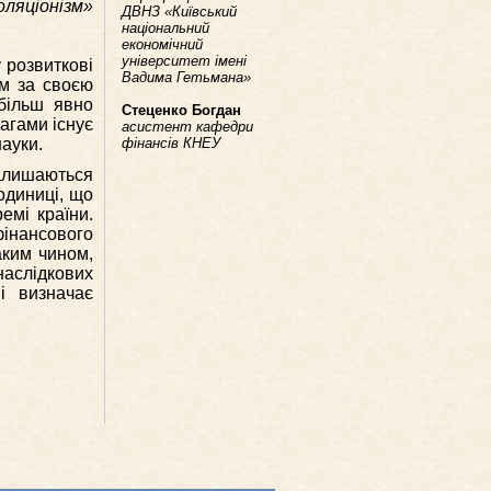
оляціонізм»
ДВНЗ «Київський
національний
економічний
університет імені
 розвиткові
Вадима Гетьмана»
им за своєю
йбільш явно
Стеценко Богдан
агами існує
асистент кафедри
науки.
фінансів КНЕУ
алишаються
одиниці, що
емі країни.
фінансового
аким чином,
наслідкових
і визначає