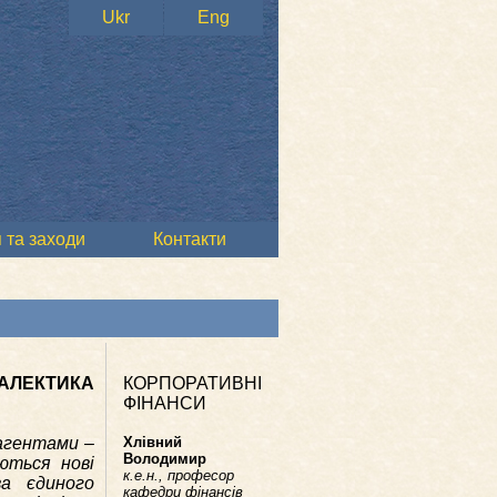
Ukr
Eng
 та заходи
Контакти
ЛЕКТИКА
КОРПОРАТИВНІ
ФІНАНСИ
 агентами –
Хлівний
Володимир
ються нові
к.е.н., професор
ва єдиного
кафедри фінансів