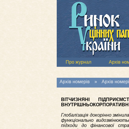
Про журнал
Архів но
Архів номерів
»
Архів номері
ВІТЧИЗНЯНІ ПІДПРИЄМ
ВНУТРІШНЬОКОРПОРАТИВН
Глобалізація докорінно зміни
функціонально видозмінюютьс
підходи до фінансової стра