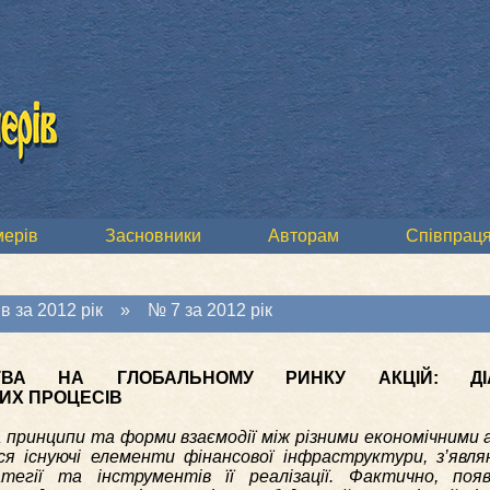
мерів
Засновники
Авторам
Співпраця
в за 2012 рік
»
№ 7 за 2012 рік
СТВА НА ГЛОБАЛЬНОМУ РИНКУ АКЦІЙ: ДІА
ИХ ПРОЦЕСІВ
ла принципи та форми взаємодії між різними економічними
я існуючі елементи фінансової інфраструктури, з’явля
тегії та інструментів її реалізації. Фактично, поя