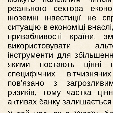
реального сектора екон
іноземні інвестиції не сп
ситуацію в економіці внаслі
привабливості країни, 
використовувати альт
інструменти для збільшен
якими постають цінні 
специфічних вітчизняни
пов’язано з загрозливи
ризиків, тому частка цін
активах банку залишається