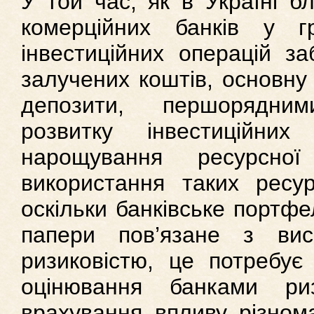
У той час, як в Україні б
комерційних банків у 
інвестиційних операцій за
залучених коштів, основну
депозити, першорядн
розвитку інвестиційни
нарощування ресурсно
використання таких ресур
оскільки банківське портфе
папери пов’язане з вис
ризиковістю, це потребує
оцінювання банками ризи
врахування впливу різнома