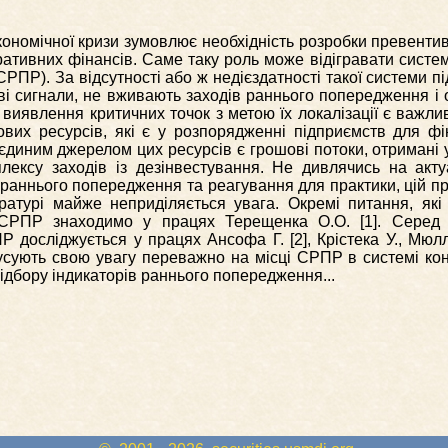
кономічної кризи зумовлює необхідність розробки превенти
ративних фінансів. Саме таку роль може відігравати систе
РПР). За відсутності або ж недієздатності такої системи п
ві сигнали, не вживають заходів раннього попередження і
 виявлення критичних точок з метою їх локалізації є важли
вих ресурсів, які є у розпорядженні підприємств для ф
єдиним джерелом цих ресурсів є грошові потоки, отримані у
плексу заходів із дезінвестування. Не дивлячись на акту
раннього попередження та реагування для практики, цій п
ературі майже неприділяється увага. Окремі питання, які
 СРПР знаходимо у працях Терещенка О.О. [1]. Серед 
 досліджується у працях Ансофа Г. [2], Крістека У., Мюлле
усують свою увагу переважно на місці СРПР в системі кон
ідбору індикаторів раннього попередження...