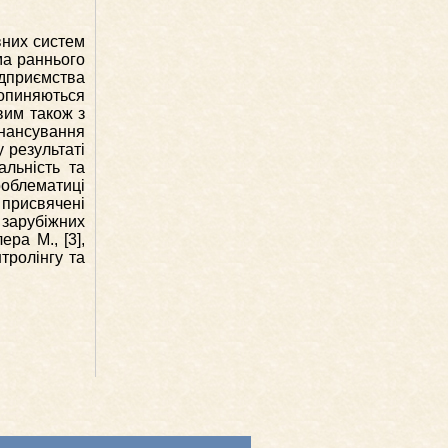
вних систем
ма раннього
ідприємства
 опиняються
вим також з
інансування
 результаті
альність та
роблематиці
 присвячені
зарубіжних
ра М., [3],
тролінгу та