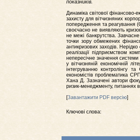
показників.
Динаміка світової фінансово-е
захисту для вітчизняних корпо
попередження та реагування (С
своєчасно не виявляють кризо
не межі банкрутства. Завчасне
точки зору обмежених фінансо
антикризових заходів. Нерідко 
реалізації підприємством ком
непересічне значення системи 
у вітчизняній економічній літ
інтегруванню контролінгу та
економістів проблематика СРПР
Хана Д. Зазначені автори фок
ризик-менеджменту, питаннях в
[
Завантажити PDF версію
]
Ключові слова: