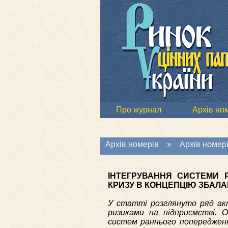
Про журнал
Архів но
Архів номерів
»
Архів номері
ІНТЕГРУВАННЯ СИСТЕМИ 
КРИЗУ В КОНЦЕПЦІЮ ЗБАЛ
У статті розглянуто ряд акт
ризиками на підприємстві. 
систем раннього попередженн