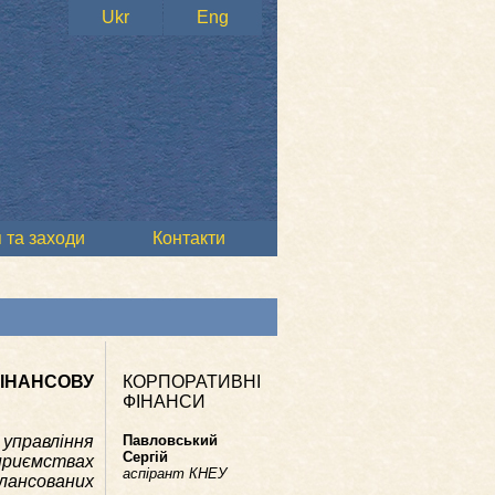
Ukr
Eng
 та заходи
Контакти
ІНАНСОВУ
КОРПОРАТИВНІ
ФІНАНСИ
управління
Павловський
Сергій
приємствах
аспірант КНЕУ
алансованих