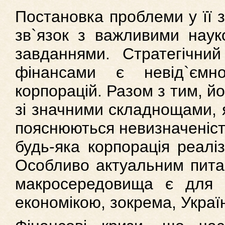
Постановка проблеми у її з
зв`язок з важливими нау
завданнями. Стратегічний
фінансами є невід`ємн
корпорацій. Разом з тим, йо
зі значними складнощами, я
пояснюються невизначеніст
будь-яка корпорація реаліз
Особливо актуальним пита
макросередовища є для 
економікою, зокрема, Украї