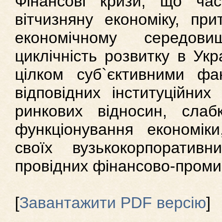
Фінансові кризи, що ча
вітчизняну економіку, при
економічному середови
циклічність розвитку в Укр
цілком суб`єктивними фа
відповідних інституційних
ринкових відносин, слаб
функціонування економік
своїх вузькокорпоратив
провідних фінансово-промис
[
Завантажити PDF версію
]