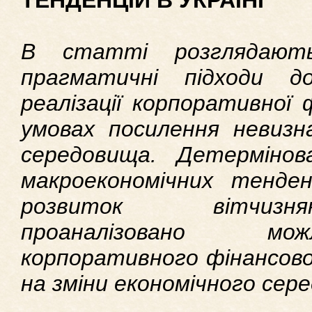
ТЕНДЕНЦІЙ В УКРАЇНІ
В статті розглядают
прагматичні підходи д
реалізації корпоративної 
умовах посилення невизн
середовища. Детермінов
макроекономічних тенде
розвиток вітчизня
проаналізовано мож
корпоративного фінансової
на зміни економічного сер