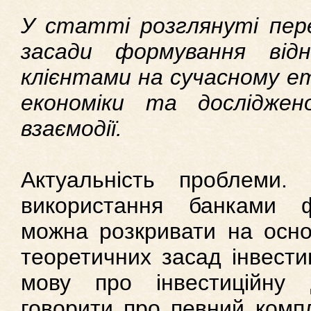
У статті розглянуті пе
засади формування відн
клієнтами на сучасному ет
економіки та досліджен
взаємодії.
Актуальність проблеми.
використання банками ф
можна розкривати на осно
теоретичних засад інвестиц
мову про інвестиційну д
говорити про певний компл