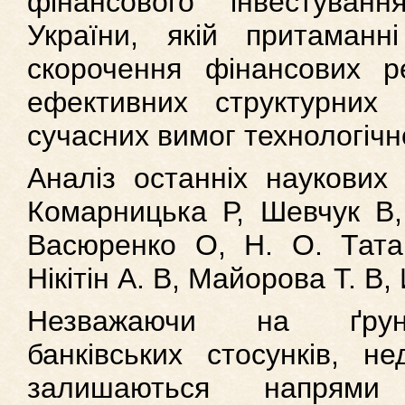
фінансового інвестува
України, якій притаман
скорочення фінансових ре
ефективних структурних
сучасних вимог технологічн
Аналіз останніх наукових 
Комарницька Р, Шевчук В,
Васюренко О, Н. О. Тата
Нікітін А. В, Майорова Т. В,
Незважаючи на ґрунт
банківських стосунків, н
залишаються напрям