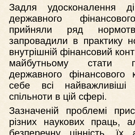
Задля удосконалення ді
державного фінансово
прийняли ряд нормотв
запровадили в практику н
внутрішній фінансовий конт
майбутньому стати п
державного фінансового 
себе всі найважливіші 
спільноти в цій сфері.
Зазначеній проблемі прис
різних наукових праць, а
безперечну цінність, їх