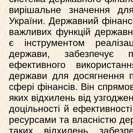
вирішальне значення для
України. Державний фінанс
важливих функцій державно
є інструментом реалізац
держави, забезпечує 
ефективного використан
держави для досягнення п
сфері фінансів. Він спрямо
яких відхилень від узгоджен
доцільності й ефективност
ресурсами та власністю дер
таких відхилень забезп