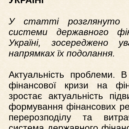
УКРАЇНІ
У статті розглянуто ос
системи державного фі
Україні, зосереджено 
напрямках їх подолання.
Актуальність проблеми. В
фінансової кризи на фі
зростає актуальність під
формування фінансових ресу
перерозподілу та витр
система державного фінанс