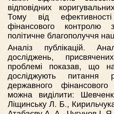
відповідних коригувальни
Тому від ефективност
фінансового контролю 
політичне благополуччя наці
Аналіз публікацій. Ана
досліджень, присвячен
проблемі показав, що на
досліджують питання 
державного фінансового
можна виділити: Шевченко
Ліщинську Л. Б., Кирильчук
Атабаєву А. А., Чугунов І. Я