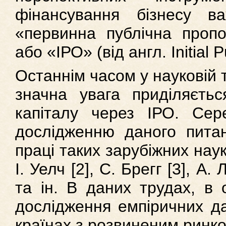
фінансування бізнесу в
«первинна публічна пропоз
або «ІРО» (від англ. Initial P
Останнім часом у науковій т
значна увага приділяєть
капіталу через ІРО. Сер
дослідженню даного пита
праці таких зарубіжних науко
І. Уелч [2], С. Брегг [3], А.
та ін. В даних трудах, в 
дослідження емпіричних д
країнах з розвиненим ринко