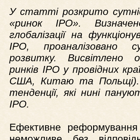
У статті розкрито сутн
«ринок ІРО». Визначен
глобалізації на функціону
ІРО, проаналізовано 
розвитку. Висвітлено о
ринків ІРО у провідних кра
США, Китаю та Польщі).
тенденції, які нині паную
ІРО.
Ефективне реформування 
неможливе без відповідн