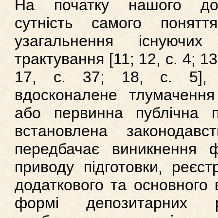
На початку нашого дос
сутність самого понятт
узагальнення існуючи
трактування [11; 12, с. 4; 13,
17, с. 37; 18, с. 5],
вдосконалене тлумачення
або первинна публічна п
встановлена законодавс
передбачає виникнення ф
приводу підготовки, реєст
додаткового та основного в
формі депозитарних р