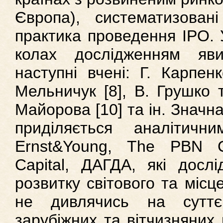
Європа), систематизован
практика проведення IPO. 
колах дослідженням яв
наступні вчені: Г. Карпенк
Мельничук [8], В. Грушко т
Майорова [10] та ін. Значн
приділяється аналітичн
Ernst&Young, The PBN C
Capital, ДАГДА, які досл
розвитку світового та місц
не дивлячись на суттє
зарубіжних та вітчизняних 