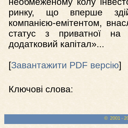
необмеженому колу інвесто
ринку, що вперше здій
компанією-емітентом, внас
статус з приватної на 
додатковий капітал»...
[
Завантажити PDF версію
]
Ключові слова:
© 2001 - 2