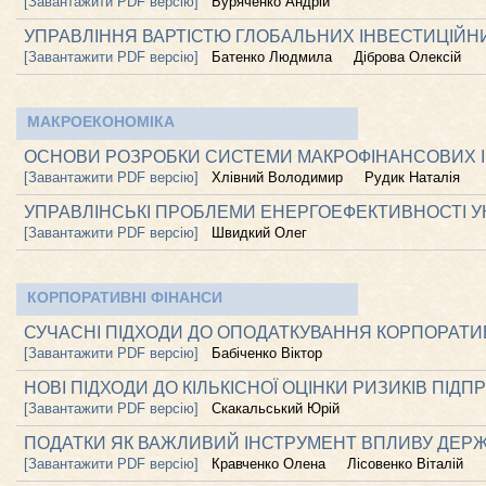
[Завантажити PDF версію]
Буряченко Андрій
УПРАВЛІННЯ ВАРТІСТЮ ГЛОБАЛЬНИХ ІНВЕСТИЦІЙН
[Завантажити PDF версію]
Батенко Людмила
Діброва Олексій
МАКРОЕКОНОМІКА
ОСНОВИ РОЗРОБКИ СИСТЕМИ МАКРОФІНАНСОВИХ І
[Завантажити PDF версію]
Хлівний Володимир
Рудик Наталія
УПРАВЛІНСЬКІ ПРОБЛЕМИ ЕНЕРГОЕФЕКТИВНОСТІ УК
[Завантажити PDF версію]
Швидкий Олег
КОРПОРАТИВНІ ФІНАНСИ
СУЧАСНІ ПІДХОДИ ДО ОПОДАТКУВАННЯ КОРПОРАТИВ
[Завантажити PDF версію]
Бабіченко Віктор
НОВІ ПІДХОДИ ДО КІЛЬКІСНОЇ ОЦІНКИ РИЗИКІВ ПІД
[Завантажити PDF версію]
Скакальський Юрій
ПОДАТКИ ЯК ВАЖЛИВИЙ ІНСТРУМЕНТ ВПЛИВУ ДЕРЖ
[Завантажити PDF версію]
Кравченко Олена
Лісовенко Віталій