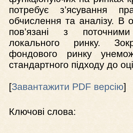
потребує з’ясування пр
обчислення та аналізу. В 
пов’язані з поточним
локального ринку. Зокр
фондового ринку унемож
стандартного підходу до оцін
[
Завантажити PDF версію
]
Ключові слова: