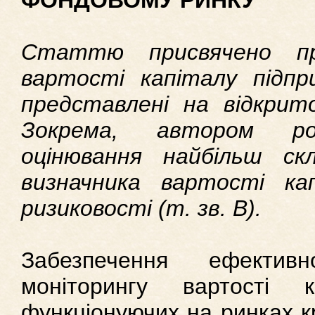
ФОНДОВОМУ РИНКУ
Статтю присвячено пр
вартості капіталу підпр
представлені на відкрит
Зокрема, автором ро
оцінювання найбільш ск
визначника вартості ка
ризиковості (т. зв. В).
Забезпечення ефектив
моніторингу вартості к
функціонуючих на ринках к