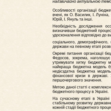
надзвичайно актуальною темо
Особливості організації бюдж
вчені, як О. Василик, І. Луніна
Юрій, І. Януль та інші.
Необхідність дослідження осо
визначивши бюджетний процес 
удосконалення відповідно до в
соціального, демографічного, 
держави на певному етапі розвит
Окремі питання організації бю
Федосов, зокрема, наголошу
утримувати хитку бюджетну м
найкраща бюджетна модель буд
недієздатна бюджетна модель
фінансової кризи в державі.
першочергового значення.
Метою даної статті є комплекс
бюджетного процесу в Україні.
На сучасному етапі в Україні
стабільному розвитку державн
кожній стадії бюджетного проце