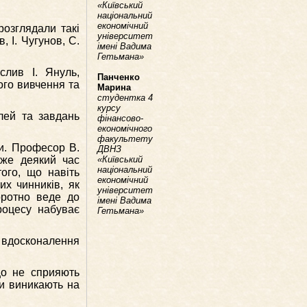
«Київський
національний
економічний
розглядали такі
університет
, І. Чугунов, С.
імені Вадима
Гетьмана»
слив І. Януль,
Панченко
ого вивчення та
Марина
студентка 4
курсу
ілей та завдань
фінансово-
економічного
факультету
зи. Професор В.
ДВНЗ
оже деякий час
«Київський
національний
ого, що навіть
економічний
х чинників, як
університет
оротно веде до
імені Вадима
роцесу набуває
Гетьмана»
в вдосконалення
що не сприяють
и виникають на