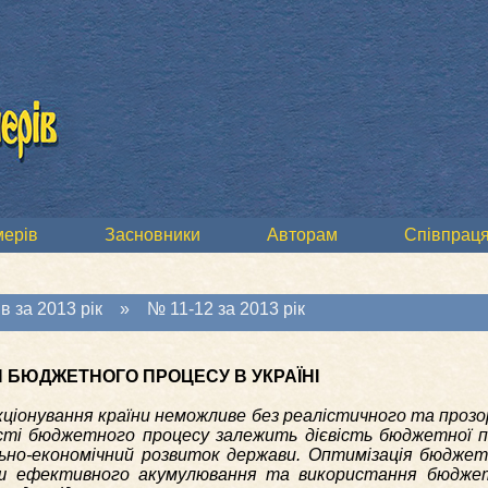
мерів
Засновники
Авторам
Співпраця
в за 2013 рік
»
№ 11-12 за 2013 рік
БЮДЖЕТНОГО ПРОЦЕСУ В УКРАЇНІ
іонування країни неможливе без реалістичного та прозо
сті бюджетного процесу залежить дієвість бюджетної по
льно-економічний розвиток держави. Оптимізація бюджет
ьш ефективного акумулювання та використання бюджет