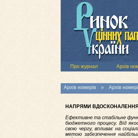
Про журнал
Архів но
Архів номерів
»
Архів номері
НАПРЯМИ ВДОСКОНАЛЕННЯ 
Ефективне та стабільне функц
бюджетного процесу. Від яко
свою чергу, впливає на соціа
метою забезпечення найбіл