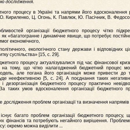
ю дослідження.
етного процесу в Україні та напрями його вдосконалення 
, О. Кириленко, Ц. Огонь, К. Павлюк, Ю. Пасічник, В. Федосов
бливостей організації бюджетного процесу чітко підкре
як «багатогранне і динамічне явище, що потребує постійн
имог економічного,
політичного, екологічного стану держави і відповідних ц
ку суспільства» [15, с. 29].
джетного процесу актуалізувалися під час фінансової кри
є на тому, що чітко налагоджений бюджетний процес м
одель, але погана його організація може привести до т
е неефективною [5, с. 24]. А поєднання таких негативни
 і дезорганізація бюджетного процесу практично невідв
 За таких умов вдосконалення організації бюджетного п
не дослідження проблем організації та визначення напрямі
 існує багато проблем організації бюджетного процесу, 
их фінансів та потребують негайного вирішення. Проблем
су: окремо можна виділити ...