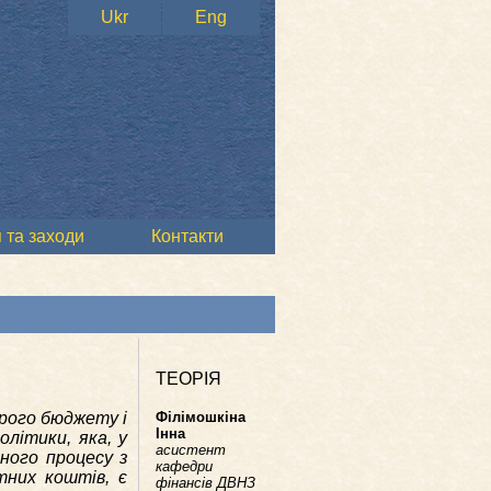
Ukr
Eng
 та заходи
Контакти
ТЕОРІЯ
рого бюджету і
Філімошкіна
Інна
літики, яка, у
асистент
ного процесу з
кафедри
них коштів, є
фінансів ДВНЗ