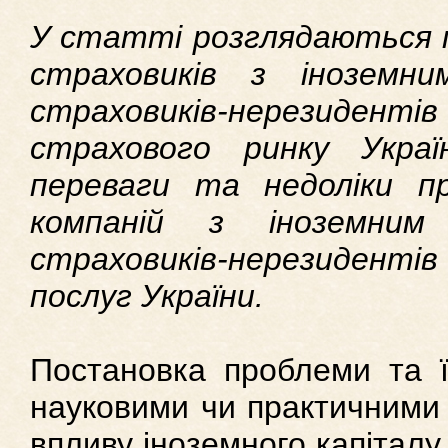
У статті розглядаються 
страховиків з іноземни
страховиків-нерези
страхового ринку Украї
переваги та недоліки п
компаній з іноземним
страховиків-нерезиденті
послуг України.
Постановка проблеми та ї
науковими чи практичними
впливу іноземного капіталу