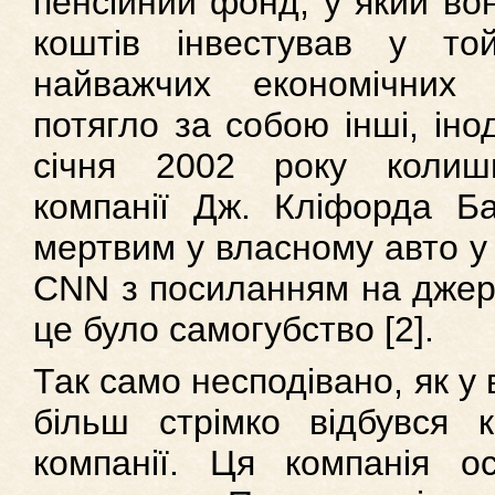
пенсійний фонд, у який во
коштів інвестував у то
найважчих економічних н
потягло за собою інші, інод
січня 2002 року колишн
компанії Дж. Кліфорда Б
мертвим у власному авто у
CNN з посиланням на джере
це було самогубство [2].
Так само несподівано, як у в
більш стрімко відбувся к
компанії. Ця компанія о