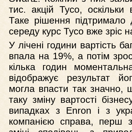
тис. акцій Тусо, оскільки
Таке рішення підтримало д
середу курс Тусо вже зріс на
У лічені години вартість б
впала на 19%, а потім зрос
кілька годин моментальна
відображує результат йог
могла впасти так значно, 
таку зміну вартості бізне
випадках з Enron і з укр
компанією справа, перш з