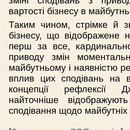
зміні сподівань з приво
вартості бізнесу в майбутнь
Таким чином, стрімке й з
бізнесу, що відображене н
перш за все, кардинальн
приводу змін моментальн
майбутньому і наявністю ре
вплив цих сподівань на в
концепції рефлексії
найточніше відображуют
сподівання щодо майбутніх п