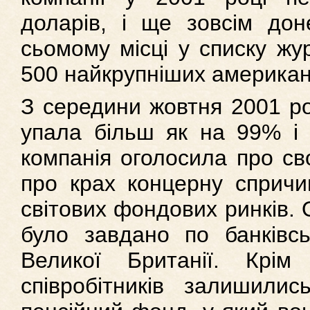
доларів, і ще зовсім до
сьомому місці у списку жу
500 найкрупніших американ
З середини жовтня 2001 ро
упала більш як на 99% і 
компанія оголосила про св
про крах концерну спричи
світових фондових ринків.
було завдано по банківс
Великої Британії. Крім
співробітників залишилис