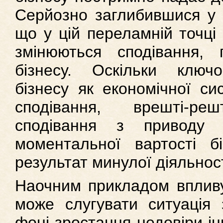
Серйозно заглибившися у 
що у цій переламній точц
змінюються сподівання, 
бізнесу. Оскільки ключ
бізнесу як економічної си
сподівання, врешті-
сподівання з приводу 
моментальної вартості б
результат минулої діяльност
Наочним прикладом впливу
може слугувати ситуація
фоні зростання недовіри ін