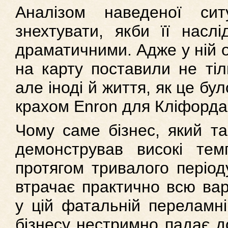
Аналізом наведеної си
знехтувати, якби її насл
драматичними. Адже у ній 
на карту поставили не тіл
але іноді й життя, як це бул
крахом Enron для Кліфорда
Чому саме бізнес, який та
демонстрував високі тем
протягом тривалого період
втрачає практично всю вар
у цій фатальній переламній
бізнесу нестримно падає д