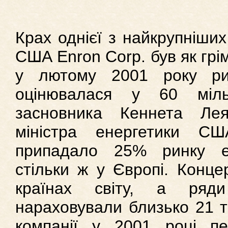
Крах однієї з найкрупніши
США Enron Corp. був як грі
у лютому 2001 року рин
оцінювалася у 60 міль
засновника Кеннета Ле
міністра енергетики С
припадало 25% ринку е
стільки ж у Європі. Конце
країнах світу, а ряди 
нараховували близько 21 т
компанії у 2001 році п