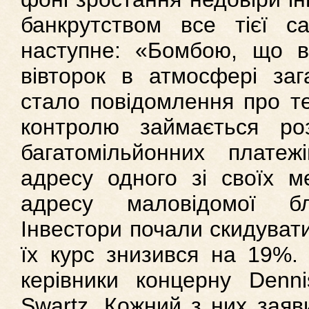
банкрутством все тієї са
наступне: «Бомбою, що в
вівторок в атмосфері заг
стало повідомлення про те
контролю займається роз
багатомільйонних плате
адресу одного зі своїх м
адресу маловідомої благ
Інвестори почали скидувати 
їх курс знизився на 19%.
керівники концерну Denn
Swartz. Кожний з них заяв