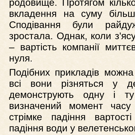
родовище. Протягом кілько
вкладення на суму більш
Сподівання були райдуж
зростала. Однак, коли з'яс
– вартість компанії митт
нуля.
Подібних прикладів можна 
всі вони різняться у д
демонструють одну і т
визначений момент часу 
стрімке падіння вартості
падіння води у велетенсько