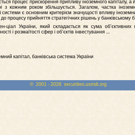
ється процес прискорення припливу іноземного капіталу, а й
ері з кожним роком збільшується. Загалом, частка інозем
ої системи є основним критерієм значущості впливу іноземни
 до процесу прийняття стратегічних рішень у банківському бі
ен-ціал України, який складається як сума об’єктивних
ості і розмаїтості сфер і об’єктів інвестування ...
емний капітал, банківська система України
© 2001 - 2026
securities.usmdi.org