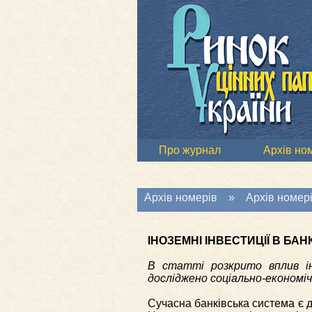
Про журнал
Архів но
Архів номерів
»
Архів номері
ІНОЗЕМНІ ІНВЕСТИЦІЇ В БАН
В статті розкрито вплив ін
досліджено соціально-економічн
Сучасна банківська система є д