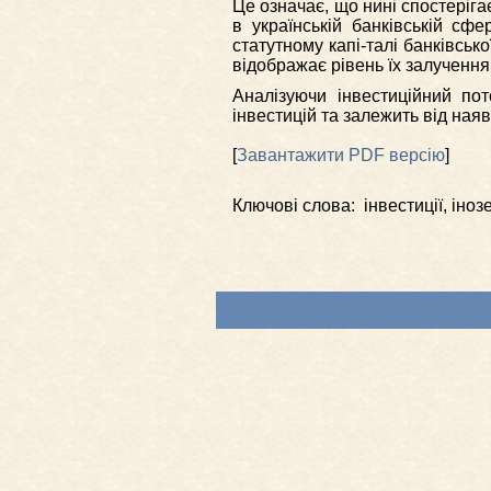
Це означає, що нині спостеріга
в українській банківській сф
статутному капі-талі банківськ
відображає рівень їх залучення
Аналізуючи інвестиційний пот
інвестицій та залежить від наявн
[
Завантажити PDF версію
]
Ключові слова: інвестиції, іноз