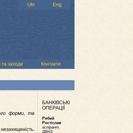
Ukr
Eng
 та заходи
Контакти
БАНКІВСЬКІ
ОПЕРАЦІЇ
його форми, та
Рябий
Ростіслав
аспірант,
 незахищеність.
ДВНЗ