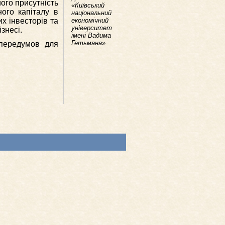
ого присутність
«Київський
ного капіталу в
національний
х інвесторів та
економічний
університет
знесі.
імені Вадима
Гетьмана»
 передумов для