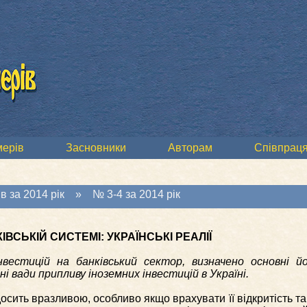
мерів
Засновники
Авторам
Співпраця
в за 2014 рік
»
№ 3-4 за 2014 рік
КІВСЬКІЙ СИСТЕМІ: УКРАЇНСЬКІ РЕАЛІЇ
вестицій на банківський сектор, визначено основні 
і вади припливу іноземних інвестицій в Україні.
осить вразливою, особливо якщо врахувати її відкритість та