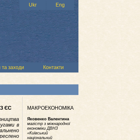
Ukr
Eng
 та заходи
Контакти
З ЄС
МАКРОЕКОНОМІКА
тництва
Яковенко Валентина
магістр з міжнародної
лугами в
економіки ДВНЗ
альнено
«Київський
креслено
національний