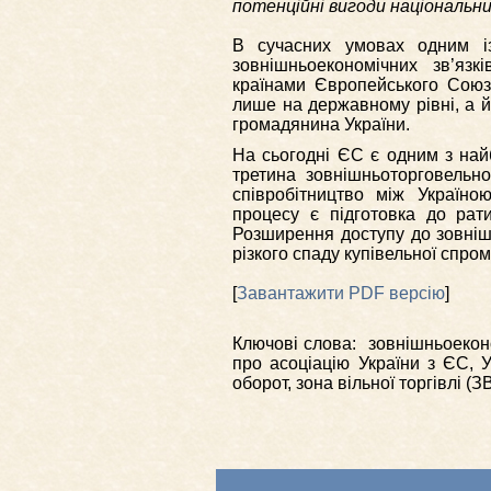
потенційні вигоди національни
В сучасних умовах одним із
зовнішньоекономічних зв’язк
країнами Європейського Союзу
лише на державному рівні, а й 
громадянина України.
На сьогодні ЄС є одним з най
третина зовнішньоторговельно
співробітництво між Україн
процесу є підготовка до рат
Розширення доступу до зовніш
різкого спаду купівельної спро
[
Завантажити PDF версію
]
Ключові слова: зовнішньоеконо
про асоціацію України з ЄС, У
оборот, зона вільної торгівлі (З