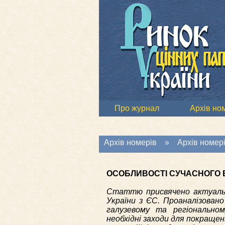
Про журнал
Архів но
Архів номерів
»
Архів номері
ОСОБЛИВОСТІ СУЧАСНОГО Е
Статтю присвячено актуаль
України з ЄС. Проаналізовано
галузевому та регіональном
необхідні заходи для покращен