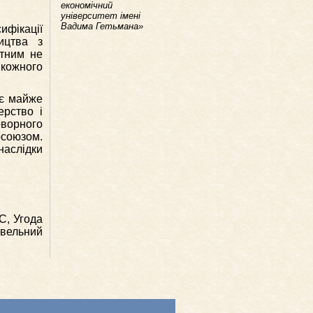
економічний
університет імені
Вадима Гетьмана»
фікації
ництва з
етним не
 кожного
ає майже
ерство і
ворного
осоюзом.
наслідки
С, Угода
овельний