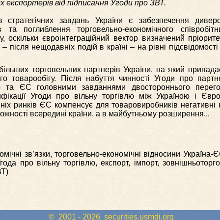
х експортерів від підписання Угоди про ЗВТ.
 стратегічних завдань України є забезпечення диверси
ів та поглиблення торговельно-економічного співробіт
, оскільки євроінтеграційний вектор визначений пріорит
– після нещодавніх подій в країні – на рівні підсвідомості
більших торговельних партнерів України, на який припад
го товарообігу. Після набуття чинності Угоди про партн
ою та ЄС головними завданнями двостороннього перего
ифікації Угоди про вільну торгівлю між Україною і Євр
ніх ринків ЄС компенсує для товаровиробників негативні 
можності всередині країни, а в майбутньому розширення...
мічні зв’язки, торговельно-економічні відносини Україна-Є
года про вільну торгівлю, експорт, імпорт, зовнішньоторг
ВТ)
© 2001 - 2026
securities.usmdi.org