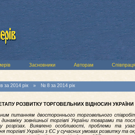
мерів
Засновники
Авторам
Співпраця
в за 2014 рік
»
№ 8 за 2014 рік
ТАПУ РОЗВИТКУ ТОРГОВЕЛЬНИХ ВІДНОСИН УКРАЇНИ 
ним питанням двостороннього торговельного співробі
 динаміку зовнішньої торгівлі України товарами та пос
у розрізах. Виявлено особливості, проблеми та узаг
ня торгівлі України з ЄС у сучасних умовах розвитку та о