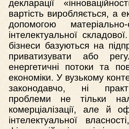
декларації «інноваційнос
вартість виробляється, а 
допомогою матеріально
інтелектуальної складової
бізнеси базуються на підп
приватизувати або рег
енергетичні потоки та пов
економіки. У вузькому конт
законодавчо, ні прак
проблеми не тільки на
комерціалізації, але й о
інтелектуальної власност