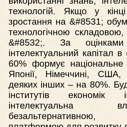
використанні знань, інтел
технологій. Якщо у кінц
зростання на &#8531; обу
технологічною складовою,
&#8532;. За оцінками
інтелектуальний капітал в 
60% формує національне б
Японії, Німеччині, США,
деяких інших – на 80%. Бу
інститутів економік і
інтелектуальна в
безальтернативною, 
платформою для розвитку л