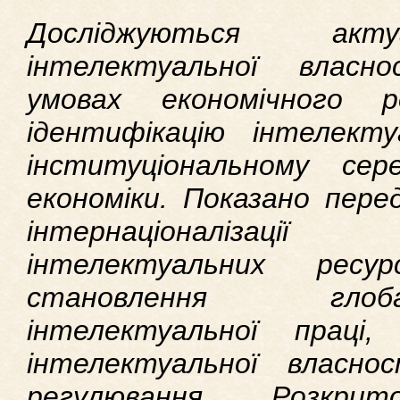
Досліджуються акт
інтелектуальної власн
умовах економічного р
ідентифікацію інтелекту
інституціональному сере
економіки. Показано пере
інтернаціоналізації
інтелектуальних ресу
становлення глоб
інтелектуальної праці
інтелектуальної власн
регулювання. Розкри