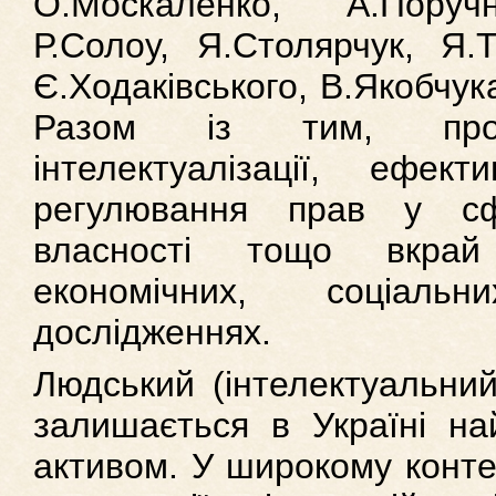
О.Москаленко, А.Поруч
Р.Солоу, Я.Столярчук, Я.Т
Є.Ходаківського, В.Якобчук
Разом із тим, проб
інтелектуалізації, ефект
регулювання прав у сфе
власності тощо вкрай
економічних, соціал
дослідженнях.
Людський (інтелектуальний
залишається в Україні на
активом. У широкому контек