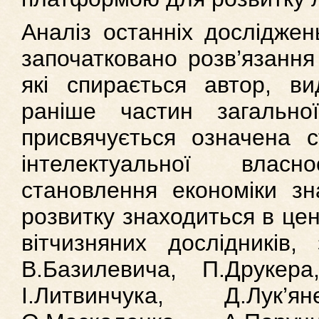
Аналіз останніх досліджень
започатковано розв’язання
які спирається автор, ви
раніше частин загально
присвячується означена с
інтелектуальної влас
становлення економіки зн
розвитку знаходиться в цен
вітчизняних дослідників,
В.Базилевича, П.Друкера,
І.Литвинчука, Д.Лук’я