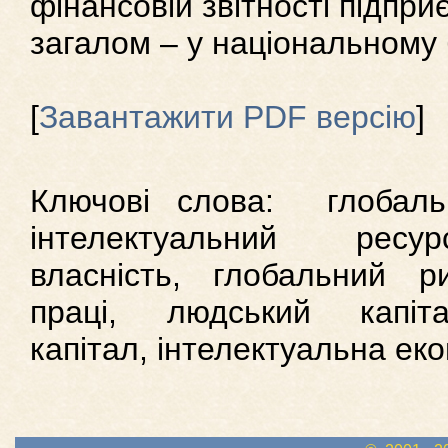
фінансовій звітності підприє
загалом – у національному б
[
Завантажити PDF версію
]
Ключові слова: глобальна
інтелектуальний ресур
власність, глобальний ри
праці, людський капіта
капітал, інтелектуальна еко