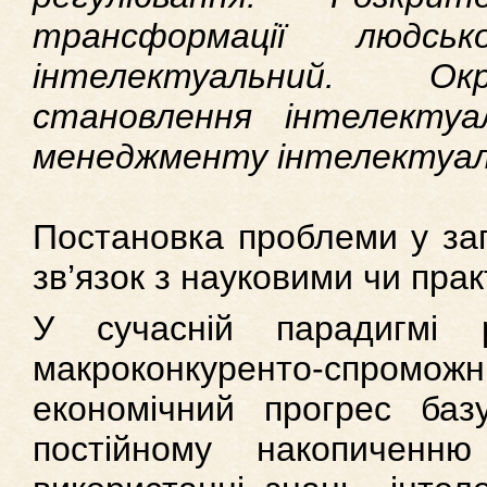
трансформації людсь
інтелектуальний. Ок
становлення інтелектуа
менеджменту інтелектуаль
Постановка проблеми у заг
зв’язок з науковими чи пра
У сучасній парадигмі 
макроконкуренто-спромож
економічний прогрес базу
постійному накопиченн