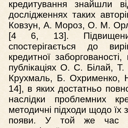
кредитування знайшли в
дослідженнях таких авторів
Ковзун, А. Мороз, О. М. Орл
[4 6, 13]. Підвищени
спостерігається до ви
кредитної заборгованості, 
публікаціях О. С. Білай, Т.
Крухмаль, Б. Охрименко, Н.
14], в яких достатньо повн
наслідки проблемних кре
методичні підходи щодо їх 
появи. У той же час з