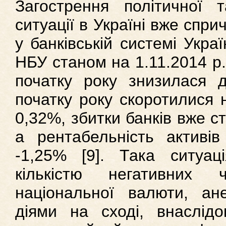
Загострення політичної т
ситуації в Україні вже спри
у банківській системі Укра
НБУ станом на 1.11.2014 р. 
початку року знизилася д
початку року скоротилися 
0,32%, збитки банків вже с
а рентабельність активів
-1,25% [9]. Така ситуа
кількістю негативних ч
національної валюти, ан
діями на сході, внаслід