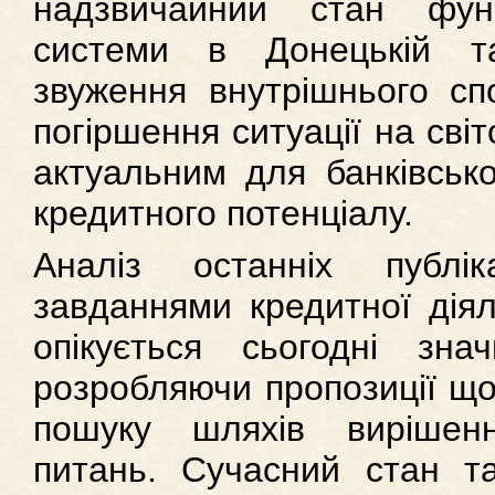
надзвичайний стан функ
системи в Донецькій та
звуження внутрішнього сп
погіршення ситуації на сві
актуальним для банківськ
кредитного потенціалу.
Аналіз останніх публі
завданнями кредитної діяль
опікується сьогодні знач
розробляючи пропозиції що
пошуку шляхів вирішен
питань. Сучасний стан та