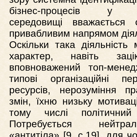
бізнес-процесів у пр
середовищі вважається
привабливим напрямом діял
Оскільки така діяльність 
характер, навіть зац
вповноважений топ-мене
типові організаційні п
ресурсів, нерозуміння пр
змін, їхню низьку мотивац
тому числі політичний
Потребується нейтралі
«антитіла» [9, с.19], для 