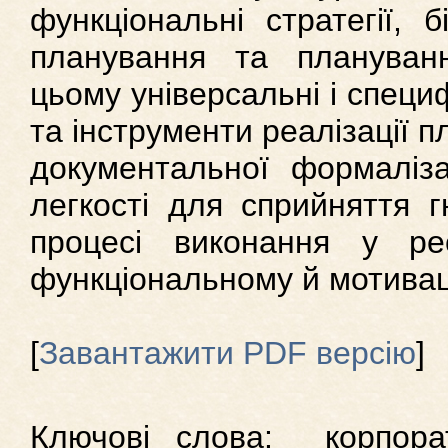
функціональні стратегії, б
планування та плануванн
цьому універсальні і специ
та інструменти реалізації п
документальної формаліза
легкості для сприйняття г
процесі виконання у ре
функціональному й мотиваці
[
Завантажити PDF версію
]
Ключові слова: корпорати