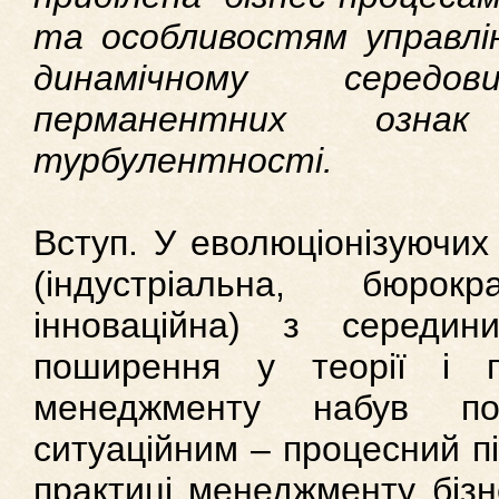
та особливостям управлі
динамічному серед
перманентних ознак
турбулентності.
Вступ. У еволюціонізуючих
(індустріальна, бюрокр
інноваційна) з середи
поширення у теорії і п
менеджменту набув п
ситуаційним – процесний під
практиці менеджменту бізн