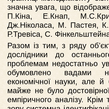
значна увага, що відображе
П.Кіна, Е.Кнап, М.С.Кр
Дж.Ніколаса, М. Пастея, К
Р.Тревіса, С. Фінкельштейна
Разом із тим, з ряду об’єк
дослідники до останньо
проблемам недостатньо ув
обумовлено вадами не
економічної науки, але й б
майже не було достовірної
емпіричного аналізу. Крім т
зору системна ідентифікаці