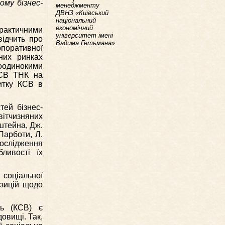
ому бізнес-
менеджменту
ДВНЗ «Київський
національний
економічний
практичними
університет імені
відчить про
Вадима Гетьмана»
рпоративної
них ринках
поодинокими
КСВ ТНК на
итку КСВ в
тей бізнес-
вітчизняних
пштейна, Дж.
Парботи, Л.
дослідження
ливості їх
соціальної
озицій щодо
ть (КСВ) є
овищі. Так,