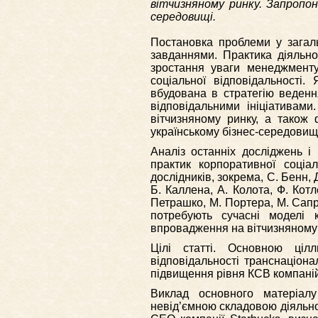
вітчизняному ринку. Запропон
середовищі.
Постановка проблеми у загаль
завданнями. Практика діяльно
зростання уваги менеджменту
соціальної відповідальност
вбудована в стратегію веденн
відповідальними ініціативам
вітчизняному ринку, а також
українському бізнес-середовищі
Аналіз останніх досліджень і
практик корпоративної соціал
дослідників, зокрема, С. Бенн,
Б. Каллена, А. Колота, Ф. Котл
Петрашко, М. Портера, М. Сапр
потребують сучасні моделі к
впровадження на вітчизняному 
Цілі статті. Основною ціл
відповідальності транснаціон
підвищення рівня КСВ компаній
Виклад основного матеріалу
невід’ємною складовою діяльно