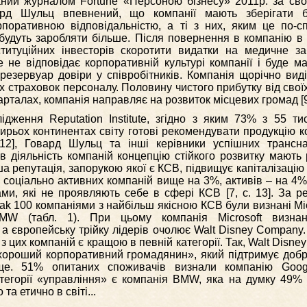
аний журналом Fortune «Персоною бізнесу» 2011р. за сво
овард Шульц впевнений, що компанії мають зберігати 
рпоративною відповідальністю, а ті з них, яким це по-
 будуть заробляти більше. Після повернення в компанію в
титуційних інвесторів скоротити видатки на медичне за
 не відповідає корпоративній культурі компанії і буде ма
 резервуар довіри у співробітників. Компанія щорічно вид
 страховок персоналу. Половину чистого прибутку від своїх
рталах, компанія направляє на розвиток місцевих громад [9,
дження Reputation Institute, згідно з яким 73% з 55 ти
ирьох континентах світу готові рекомендувати продукцію ко
2], Говард Шульц та інші керівники успішних трансна
в діяльність компаній концепцію стійкого розвитку мають 
а репутація, запорукою якої є КСВ, підвищує капіталізацію 
 у соціально активних компаній вище на 3%, активів – на 4%
ми, які не проявляють себе в сфері КСВ [7, c. 13]. За р
k 100 компаніями з найбільш якісною КСВ були визнані Micr
MW (табл. 1). При цьому компанія Microsoft визна
 європейську трійку лідерів очолює Walt Disney Company.
 з цих компаній є кращою в певній категорії. Так, Walt Disn
«хороший корпоративний громадянин», який підтримує добр
ще. 51% опитаних споживачів визнали компанію Goo
тегорії «управління» є компанія BMW, яка на думку 49%
а етично в світі...