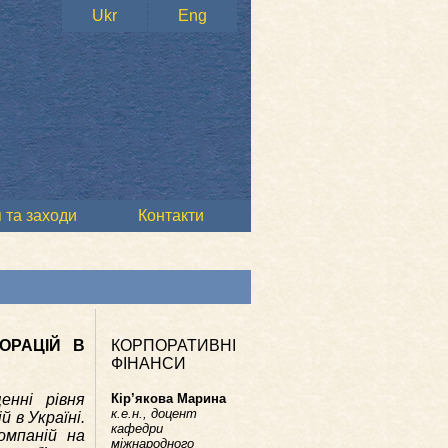
Ukr
Eng
 та заходи
Контакти
ОРАЦІЙ В
КОРПОРАТИВНІ
ФІНАНСИ
енні рівня
Кір’якова Марина
к.е.н., доцент
 в Україні.
кафедри
омпаній на
міжнародного