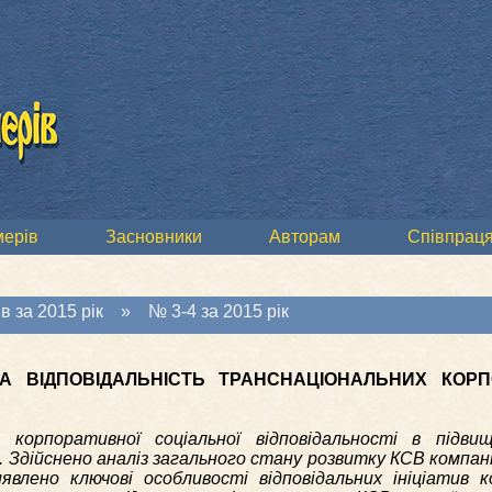
мерів
Засновники
Авторам
Співпраця
в за 2015 рік
»
№ 3-4 за 2015 рік
А ВІДПОВІДАЛЬНІСТЬ ТРАНСНАЦІОНАЛЬНИХ КОРП
орпоративної соціальної відповідальності в підвищ
Здійснено аналіз загального стану розвитку КСВ компаній
влено ключові особливості відповідальних ініціатив к