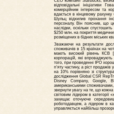
CEO компанії Starbucks, визн
відповідальні ініціативи Г
комерційним інтересом та ко
вдається в кінцевому рахунку
Шульц відхилив прохання інс
персоналу. Він пояснив, що це
наслідки, оскільки спустошить
$250 млн. на покриття медичних
розміщених в бідних міських ква
Зважаючи на результати дослі
споживачів в 15 країнах на чот
мають високий рівень КСВ [1
корпорацій, які впроваджують 
того, при проведенні IPO хорош
п’яту частину, а ріст продажів
на 10% порівняно зі структура
дослідження Global CSR RepTra
Disney Company, Google, B
американськими споживачами, а
звернути увагу на те, що кожна
світовим лідером в категорії 
захищає оточуюче середови
роботодавцем, а лідером в ка
управляється найбільш прозоро т