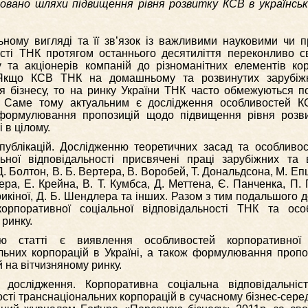
овано шляхи підвищення рівня розвитку КСВ в українськ
ному вигляді та її зв’язок із важливими науковими чи 
сті ТНК протягом останнього десятиліття переконливо с
 та акціонерів компаній до різноманітних елементів ко
і. Якщо КСВ ТНК на домашньому та розвинутих зарубіж
я бізнесу, то на ринку України ТНК часто обмежуються 
и. Саме тому актуальним є дослідження особливостей 
 формулювання пропозицій щодо підвищення рівня розв
 в цілому.
 публікацій. Дослідженню теоретичних засад та особливос
ьної відповідальності присвячені праці зарубіжних та 
 Д. Болтон, В. Б. Вертера, В. Воробей, Т. Дональдсона, М. Е
ера, Е. Крейна, В. Т. Кумбса, Д. Меттена, Є. Панченка, П. 
икіної, Д. Б. Шендлера та інших. Разом з тим подальшого 
орпоративної соціальної відповідальності ТНК та особ
ринку.
лю статті є виявлення особливостей корпоративної 
альних корпорацій в Україні, а також формулювання проп
 на вітчизняному ринку.
 дослідження. Корпоративна соціальна відповідальніс
сті транснаціональних корпорацій в сучасному бізнес-серед