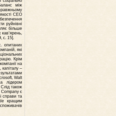
ї соціально
баланс між
справжньому
 якості CEO
безпечення
ти руйнівні
іляє більше
 кав’ярень,
 с. 15].
с. опитаних
мпаній, які
ціональних
рацію. Крім
компанії на
, капіталу –
езультатами
osoft, Walt
на лідером
 Слід також
ey Company є
і справи та
gle кращим
 споживачів