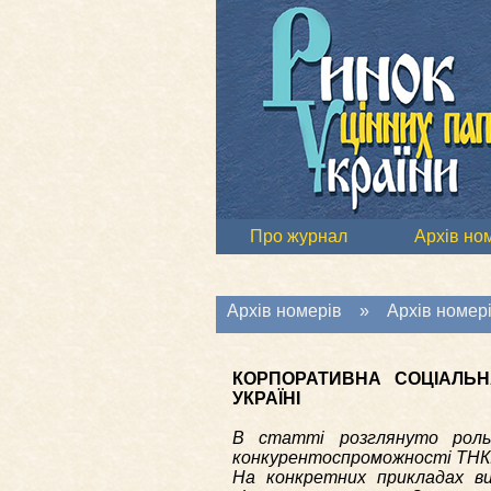
Про журнал
Архів но
Архів номерів
»
Архів номері
КОРПОРАТИВНА СОЦІАЛЬН
УКРАЇНІ
В статті розглянуто роль к
конкурентоспроможності ТНК. 
На конкретних прикладах вия