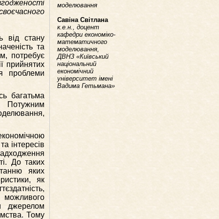
згодженості
моделювання
есвоєчасного
Савіна Світлана
к.е.н., доцент
кафедри економіко-
ь від стану
математичного
аченість та
моделювання,
м, потребує
ДВНЗ «Київський
ії прийнятих
національний
економічний
ня проблеми
університет імені
Вадима Гетьмана»
сь багатьма
. Потужним
оделювання,
 економічною
та інтересів
надходження
і. До таких
станню яких
ристики, як
тєздатність,
ті можливого
м джерелом
ємства. Тому