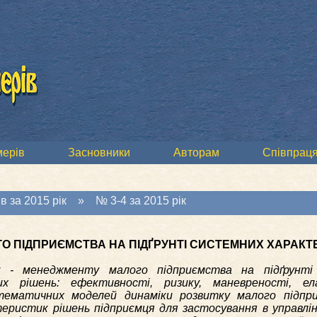
мерів
Засновники
Авторам
Співпраця
в за 2015 рік
»
№ 3-4 за 2015 рік
О ПІДПРИЄМСТВА НА ПІДҐРУНТІ СИСТЕМНИХ ХАРАКТ
к - менеджменту малого підприємства на підґрунті
их рішень: ефективності, ризику, маневреності, ела
тематичних моделей динаміки розвитку малого підпр
еристик рішень підприємця для застосування в управлін