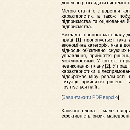
доцільно розглядати системні х
Метою статті є створення кон
характеристик, а також поб
підприємства та оцінювання й
підприємства.
Виклад основного матеріалу дос
праці [1] пропонується така 
економічна категорія, яка від
відносин об’єктивно існуючих 
управління, прийняття рішен
можливостями. У контексті пр
невиконання плану [2]. У праці
характеристики цілеспрямован
відображає міру реальності н
ситуації прийняття рішень. 
ґрунтується на її ...
[
Завантажити PDF версію
]
Ключові слова: мале підприє
ефективність, ризик, маневреніс