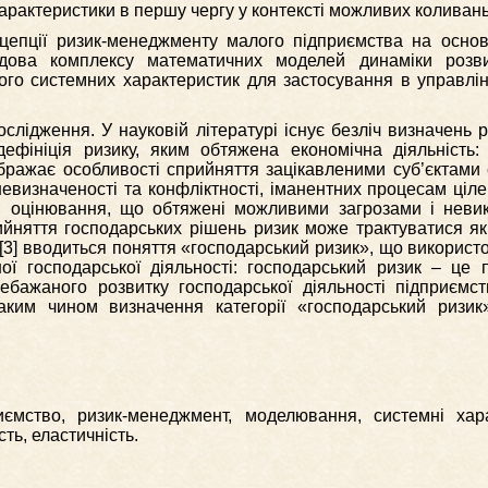
арактеристики в першу чергу у контексті можливих коливань
цепції ризик-менеджменту малого підприємства на основ
удова комплексу математичних моделей динаміки розв
ого системних характеристик для застосування в управлі
лідження. У науковій літературі існує безліч визначень ри
дефініція ризику, яким обтяжена економічна діяльність:
ображає особливості сприйняття зацікавленими суб’єктами
невизначеності та конфліктності, іманентних процесам ціл
ь, оцінювання, що обтяжені можливими загрозами і неви
ийняття господарських рішень ризик може трактуватися я
 [3] вводиться поняття «господарський ризик», що використ
ої господарської діяльності: господарський ризик – це 
ебажаного розвитку господарської діяльності підприємст
Таким чином визначення категорії «господарський ризик
мство, ризик-менеджмент, моделювання, системні хара
ть, еластичність.