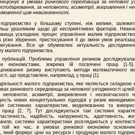
нкціонує в умовах ринкового середовища за неповної у
господарювання, за неповноти, асиметрії, викривлення і н
умовленої цим невизначеності.
ідприємство у більшому ступені, ніж велике, залежит
льш уразливим щодо дії несприятливих факторів. Невизн
довища ускладнює процес управління малим підприємство
 різні збурення, пристосування її до зміни умов реалізац
регування. Все це обумовлює актуальність досліджен
у малого підприємства.
 публікацій. Проблема управління ризиком досліджувала
ми економістами, зокрема їй посвячені праці [1-5]
оцінювання ризику виступають методи математичного м
сті, що представлені, наприклад, у праці [1].
діяльності малого підприємства, яке являється складною
вах ринкового середовища за неповної узгодженості цілей 
а неповноти, асиметрії, викривлення і несвоєчасного 
ність нових концептуальних підходів у ризик менеджмент
пція системних характеристик, моделюванню та викори
 праці [2, 7]. Тут досліджуються такі системні характе
ластичність, надійність, напруженість, адаптивність, жит
 правило, системні характеристики розглядаються у контекс
В той же час, в умовах ринкової економіки основни
, який формує ціни на ресурси і продукцію малого підпри