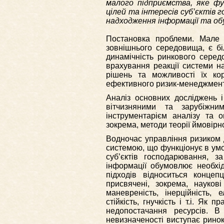
малого підприємства, яке фу
цілей та інтересів суб’єктів 
надходження інформації та об
Постановка проблеми. Мале п
зовнішнього середовища, є бі
динамічність ринкового сере
врахування реакції системи на
рішень та можливості їх ко
ефективного ризик-менеджмент
Аналіз основних досліджень і
вітчизняними та зарубіжни
інструментарієм аналізу та 
зокрема, методи теорії ймовірно
Водночас управління ризиком 
системою, що функціонує в умо
суб’єктів господарювання, з
інформації обумовлює необхід
підходів відноситься конце
присвячені, зокрема, наукові
маневреність, інерційність, е
стійкість, гнучкість і т.і. Як
недопостачання ресурсів. 
невизначеності виступає ринок