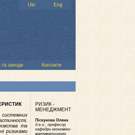
Ukr
Eng
 та заходи
Контакти
ЕРИСТИК
РИЗИК -
МЕНЕДЖМЕНТ
 системних
стичності.
Піскунова Олена
д.е.н., професор
иємства та
кафедри економіко-
ні ризиками
математичного