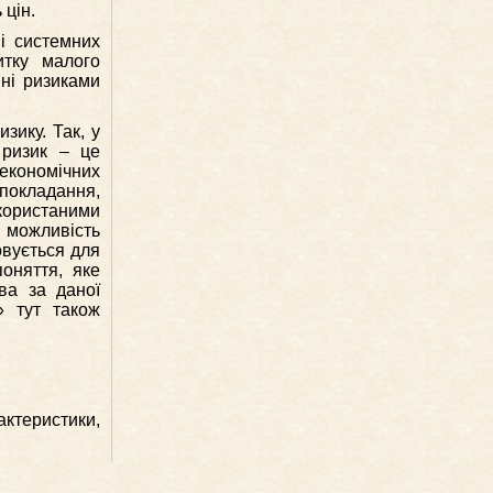
 цін.
і системних
итку малого
нні ризиками
зику. Так, у
 ризик – це
 економічних
епокладання,
користаними
к можливість
овується для
поняття, яке
ва за даної
» тут також
ктеристики,