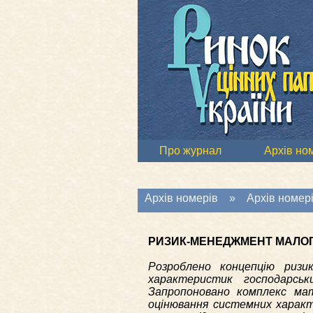
Про журнал
Архів но
Архів номерів
»
Архів номері
РИЗИК-МЕНЕДЖМЕНТ МАЛОГ
Розроблено концепцію ризи
характеристик господарськ
Запропоновано комплекс ма
оцінювання системних характ