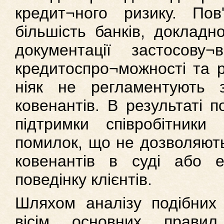
кредит¬ного ризику. По
більшість банків, докладн
документації застосову¬
кредитоспро¬можності та р
ніяк не регламентують з
ковенантів. В результаті п
підтримки співробітники
помилок, що не дозволяють
ковенантів в суді або 
поведінку клієнтів.
Шляхом аналізу подібних
вісім основних правил