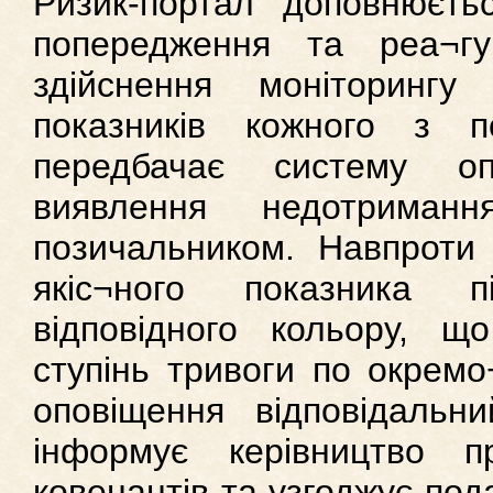
Ризик-портал доповнюєть
попередження та реа¬гу
здійснення моніторингу 
показників кожного з п
передбачає систему о
виявлення недотриманн
позичальником. Навпроти 
якіс¬ного показника пі
відповідного кольору, що
ступінь тривоги по окремо
оповіщення відповідальни
інформує керівництво 
ковенантів та узгоджує по