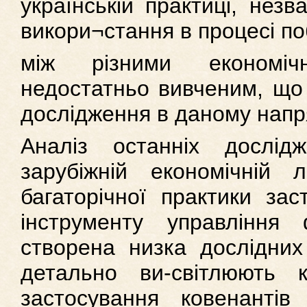
українській практиці, нез
викори¬стання в процесі по
між різними економіч
недостатньо вивченим, що
дослідження в даному напр
Аналіз останніх дослід
зарубіжній економічній л
багаторічної практики зас
інструменту управління 
створена низка дослідних
детально ви-світлюють к
застосування ковенантів 