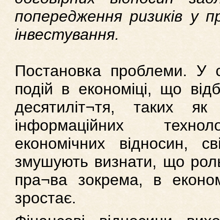
попередження ризиків у п
інвестування.
Постановка проблеми. У с
подій в економіці, що відб
десятиліт¬тя, таких як 
інформаційних техноло
економічних відносин, св
змушують визнати, що роль
пра¬ва зокрема, в економ
зростає.