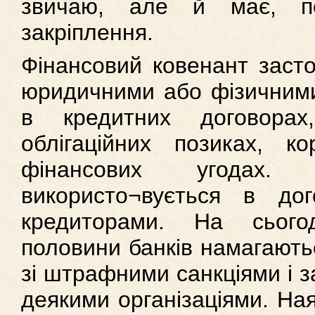
звичаю, але й має, пе
закріплення.
Фінансовий ковенант засто
юридичними або фізичними
в кредитних договорах,
облігаційних позиках, к
фінансових угодах
використо¬вується в дог
кредиторами. На сього
половини банків намагають
зі штрафними санкціями і 
деякими організаціями. Ная