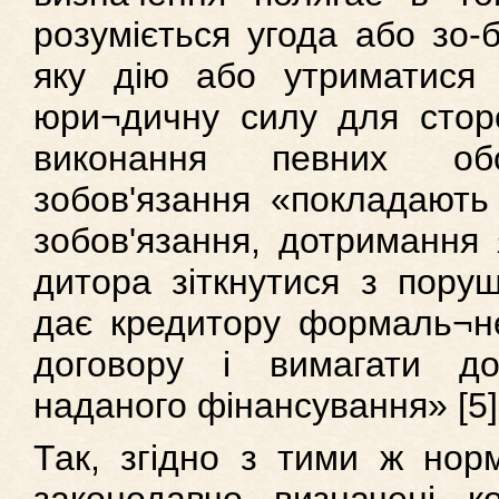
розуміється угода або зо-
яку дію або утриматися 
юри¬дичну силу для стор
виконання певних обов
зобов'язання «покладають
зобов'язання, дотримання 
дитора зіткнутися з пору
дає кредитору формаль¬не
договору і вимагати до
наданого фінансування» [5]
Так, згідно з тими ж нор