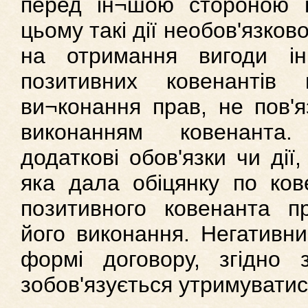
перед ін¬шою стороною в
цьому такі дії необов'язков
на отримання вигоди і
позитивних ковенантів
ви¬конання прав, не пов'
виконанням ковенанта
додаткові обов'язки чи дії
яка дала обіцянку по ков
позитивного ковенанта п
його виконання. Негативни
формі договору, згідно 
зобов'язується утримуватися