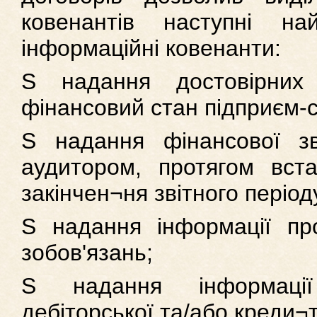
ковенантів наступні на
інформаційні ковенанти:
S надання достовірних
фінансовий стан підприєм-
S надання фінансової зв
аудитором, протягом вста
закінчен¬ня звітного період
S надання інформації пр
зобов'язань;
S надання інформації
дебіторської та/або креди¬т