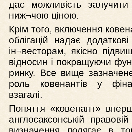
дає можливість залучити
ниж¬чою ціною.
Крім того, включення ковена
облігацій надає додаткові
ін¬весторам, якісно підви
відносин і покращуючи фун
ринку. Все вище зазначен
роль ковенантів у фінан
взагалі.
Поняття «ковенант» впер
англосаксонській правовій
визначення полягає в то