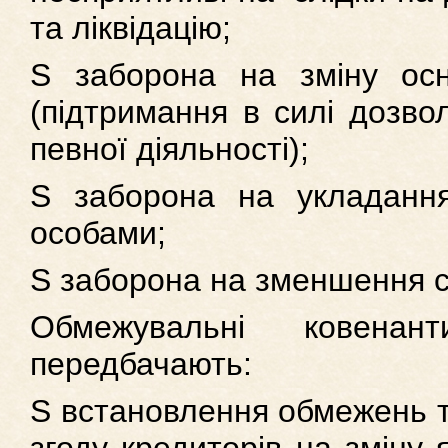
та ліквідацію;
S заборона на зміну осн
(підтримання в силі дозвол
певної діяльності);
S заборона на укладання
особами;
S заборона на зменшення ст
Обмежувальні ковена
передбачають:
S встановлення обмежень 