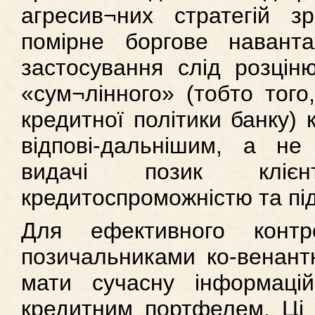
агресив¬них стратегій зр
помірне боргове навант
застосування слід розцін
«сум¬лінного» (тобто того
кредитної політики банку) 
відпові-дальнішим, а не
видачі позик кліє
кредитоспроможністю та під
Для ефективного конт
позичальниками ко-венант
мати сучасну інформацій
кредитним портфелем. Ці