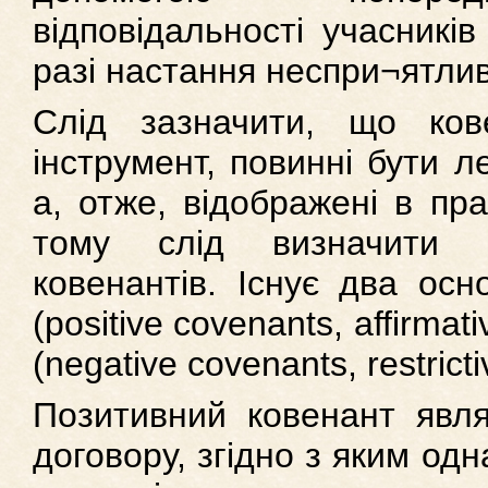
відповідальності учасникі
разі настання неспри¬ятлив
Слід зазначити, що ков
інструмент, повинні бути л
а, отже, відображені в пр
тому слід визначити н
ковенантів. Існує два осн
(positive covenants, affirmat
(negative covenants, restrict
Позитивний ковенант явл
договору, згідно з яким одн