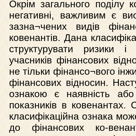
Окрім загального поділу к
негативні, важливим є ви
зазна¬чених видів фінан
ковенантів. Дана класифіка
структурувати ризики і в
учасників фінансових відн
не тільки фінансо¬вого інжи
фінансових відносин. Нас
ознакою є наявність або 
показників в ковенантах. 
класифікаційна ознака мож
до фінансових ко-венан