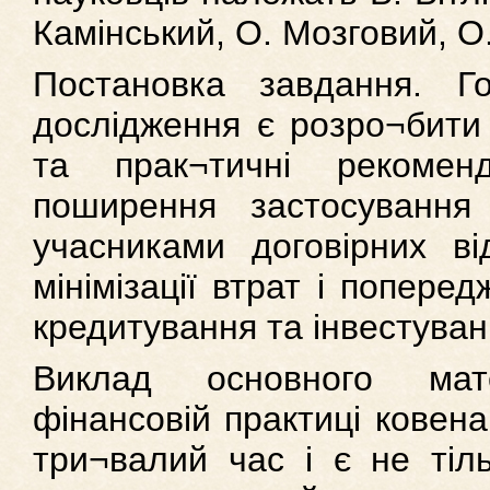
Камінський, О. Мозговий, О.
Постановка завдання. Г
дослідження є розро¬бити 
та прак¬тичні рекоменд
поширення застосування 
учасниками договірних ві
мінімізації втрат і попере
кредитування та інвестуван
Виклад основного мате
фінансовій практиці ковен
три¬валий час і є не тіл