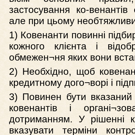
застосування ко-венантів
але при цьому необтяжливим
1) Ковенанти повинні підби
кожного клієнта і відоб
обмежен¬ня яких вони вста
2) Необхідно, щоб ковена
кредитному дого¬ворі і під
3) Повинен бути вказаний
ковенантів і органі¬зо
дотриманням. У рішенні к
вказувати терміни контр