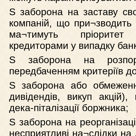
S заборона на заставу сво
компаній, що при¬зводить 
ма¬тимуть пріорите
кредиторами у випадку бан
S заборона на розпор
передбаченням критеріїв до
S заборона або обмеженн
дивідендів, викуп акцій)
дека-піталізації боржника;
S заборона на реорганізац
несприятливі на¬слідки на 