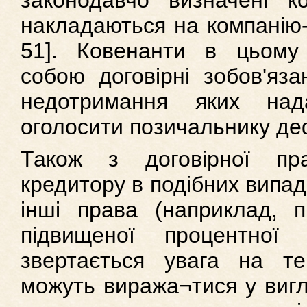
законодавчо визначені к
накладаються на компанію-е
51]. Ковенанти в цьому 
собою договірні зобов'яза
недотримання яких над
оголосити позичальнику де
Також з договірної пр
кредитору в подібних випад
інші права (наприклад, 
підвищеної процентної 
звертається увага на т
можуть виража¬тися у вигл