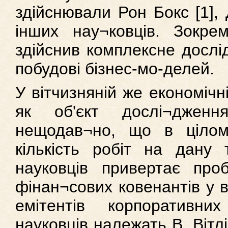
здійснювали Рон Бокс [1],
інших нау¬ковців. Зокре
здійснив комплексне дослі
побудові бізнес-мо-делей.
У вітчизняній же економічн
як об'єкт дослі¬дження
нещодав¬но, що в цілом
кількість робіт на дану 
науковців привертає про
фінан¬сових ковенантів у в
емітентів корпоративни
науковців належать В. Вітлі