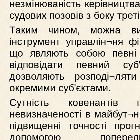
незмінюваність керівництва
судових позовів з боку третіх
Таким чином, можна ви
інструмент управлін¬ня ф
що являють собою певні 
відповідати певний суб
дозволяють розподі¬ляти
окремими суб'єктами.
Сутність ковенантів 
невизначеності в майбут¬н
підвищенні точності прог
допомогою поперед