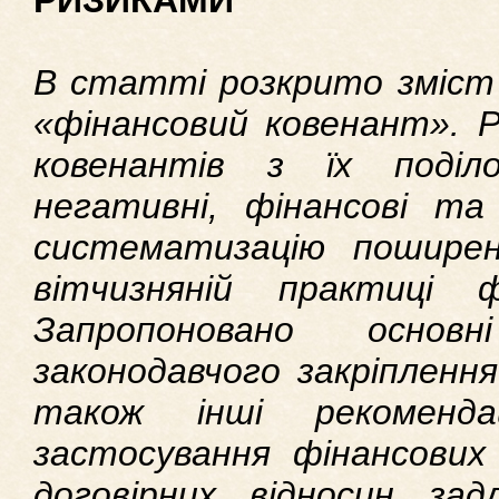
РИЗИКАМИ
В статті розкрито зміст
«фінансовий ковенант». Р
ковенантів з їх поді
негативні, фінансові та 
систематизацію поширен
вітчизняній практиці ф
Запропоновано основ
законодавчого закріплення
також інші рекоменда
застосування фінансових
договірних відносин зад