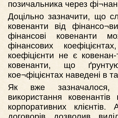
позичальника через фі¬нан
Доцільно зазначити, що сл
ковенанти від фінансо¬вих
фінансові ковенанти мо
фінансових коефіцієнта
коефіцієнти не є ковенан-
ковенанти, що ґрунту
кое¬фіцієнтах наведені в та
Як вже зазначалося, 
використання ковенантів 
корпоративних клієнтів. 
договорів дозволив виді