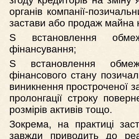
згоду кредиторів на зміну 
органів компанії-позичальн
застави або продаж майна 
S встановлення обме
фінансування;
S встановлення обмеж
фінансового стану позичал
виникнення простроченої з
пролонгації строку повер
розмірів активів тощо.
Зокрема, на практиці зас
завжди приводить до реа