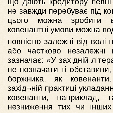
що дають кредитору певні 
не завжди перебуває під к
цього можна зробити 
ковенантні умови можна по
повністю залежні від волі 
або частково незалежні в
зазначає: «У західній літер
не позначати ті обставини,
боржника, як ковенант
захід¬ній практиці укладан
ковенанти, наприклад, т
незниження тих чи інших 