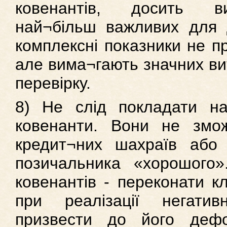
ковенантів, досить ви
най¬більш важливих для д
комплексні показники не пр
але вима¬гають значних вит
перевірку.
8) Не слід покладати на
ковенанти. Вони не змож
кредит¬них шахраїв або 
позичальника «хорошого»
ковенантів - переконати кл
при реалізації негатив
призвести до його дефо