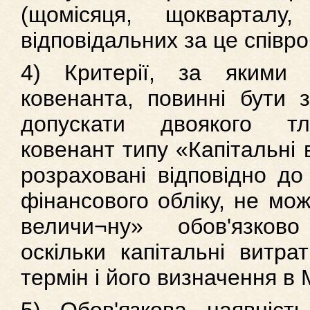
(щомісяця, щоквартал
відповідальних за це співро
4) Критерії, за якими 
ковенанта, повинні бути з
допускати двоякого тл
ковенант типу «Капітальні 
розраховані відповідно до
фінансового обліку, не мо
величи¬ну» обов'язково
оскільки капітальні витра
термін і його визначення в