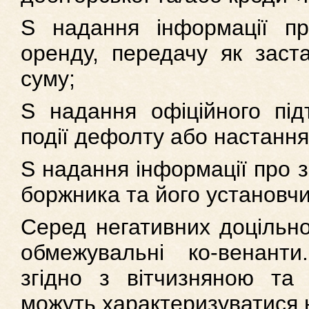
S надання інформації п
оренду, передачу як заст
суму;
S надання офіційного під
події дефолту або настанн
S надання інформації про з
боржника та його установч
Серед негативних доцільно
обмежувальні ко-венанти
згідно з вітчизняною та
можуть характеризуватися 