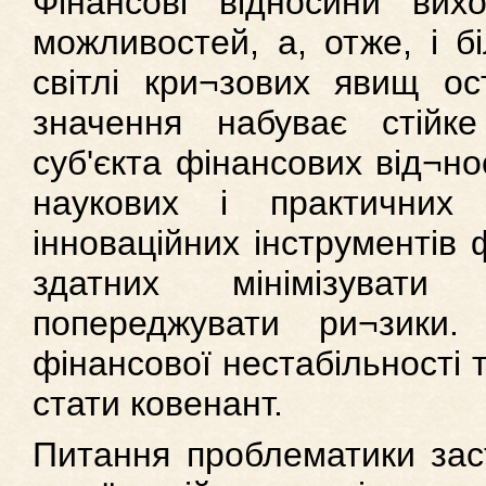
Фінансові відносини вих
можливостей, а, отже, і б
світлі кри¬зових явищ ос
значення набуває стійк
суб'єкта фінансових від¬н
наукових і практичних
інноваційних інструментів 
здатних мінімізуват
попереджувати ри¬зики.
фінансової нестабільності
стати ковенант.
Питання проблематики зас