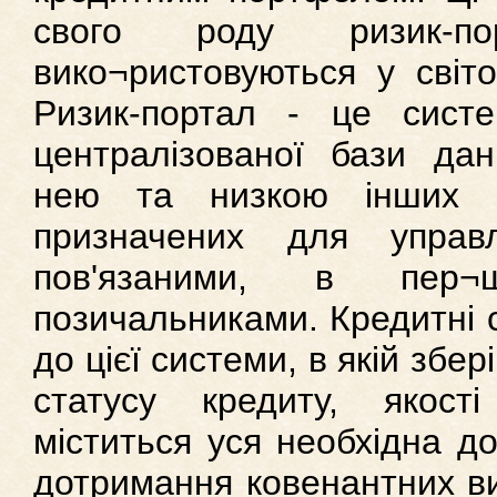
свого роду ризик-п
вико¬ристовуються у світов
Ризик-портал - це сист
централізованої бази дан
нею та низкою інших пр
призначених для управл
пов'язаними, в пер
позичальниками. Кредитні 
до цієї системи, в якій збе
статусу кредиту, якості
міститься уся необхідна д
дотримання ковенантних ви