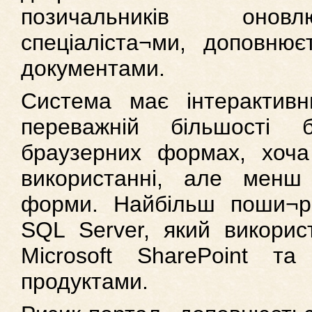
позичальників онов
спеціаліста¬ми, доповнює
документами.
Система має інтерактивн
переважній більшості б
браузерних формах, хоч
використанні, але менш
форми. Найбільш поши¬р
SQL Server, який викорис
Microsoft SharePoint т
продуктами.