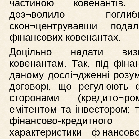
частиною ковенантів.
доз¬волило поглиб
скон¬центрувавши под
фінансових ковенантах.
Доцільно надати визн
ковенантам. Так, під фін
даному дослі¬дженні розум
договорі, що регулюють ф
сторонами (кредито¬р
емітентом та інвестором; т
фінансово-кредитн
характеристики фінансов