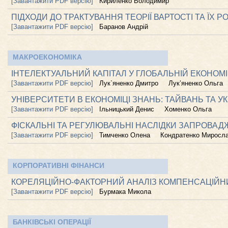
[Завантажити PDF версію]
Кириленко Володимир
ПІДХОДИ ДО ТРАКТУВАННЯ ТЕОРІЇ ВАРТОСТІ ТА ЇХ Р
[Завантажити PDF версію]
Баранов Андрій
МАКРОЕКОНОМІКА
ІНТЕЛЕКТУАЛЬНИЙ КАПІТАЛ У ГЛОБАЛЬНІЙ ЕКОНОМІ
[Завантажити PDF версію]
Лук`яненко Дмитро
Лук’яненко Ольга
УНІВЕРСИТЕТИ В ЕКОНОМІЦІ ЗНАНЬ: ТАЙВАНЬ ТА УК
[Завантажити PDF версію]
Ільницький Денис
Хоменко Ольга
ФІСКАЛЬНІ ТА РЕГУЛЮВАЛЬНІ НАСЛІДКИ ЗАПРОВАД
[Завантажити PDF версію]
Тимченко Олена
Кондратенко Миросл
КОРПОРАТИВНІ ФІНАНСИ
КОРЕЛЯЦІЙНО-ФАКТОРНИЙ АНАЛІЗ КОМПЕНСАЦІЙНИ
[Завантажити PDF версію]
Бурмака Микола
БАНКІВСЬКІ ОПЕРАЦІЇ