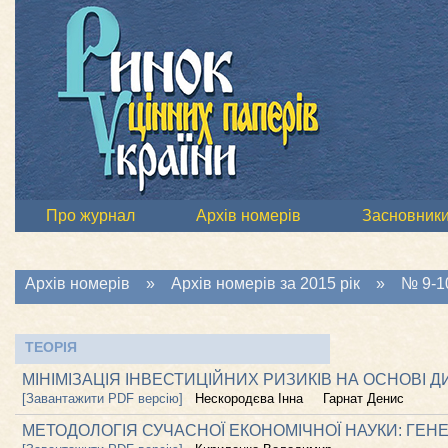
Про журнал
Архів номерів
Засновник
Архів номерів
»
Архів номерів за 2015 рік
»
№ 9-10
ТЕОРІЯ
МІНІМІЗАЦІЯ ІНВЕСТИЦІЙНИХ РИЗИКІВ НА ОСНОВІ 
[Завантажити PDF версію]
Нескородєва Інна
Гарнат Денис
МЕТОДОЛОГІЯ СУЧАСНОЇ ЕКОНОМІЧНОЇ НАУКИ: ГЕН