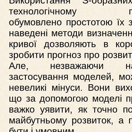
Використання S-образн
технологічному про
обумовлено простотою їх з
наведені методи визначенн
кривої дозволяють в кор
зробити прогноз про розвито
Але, незважаючи 
застосування моделей, мо
невеликі мінуси. Вони вих
що за допомогою моделі п
важко уявити, як точно п
майбутньому розвиток, а 
бути і умовним.