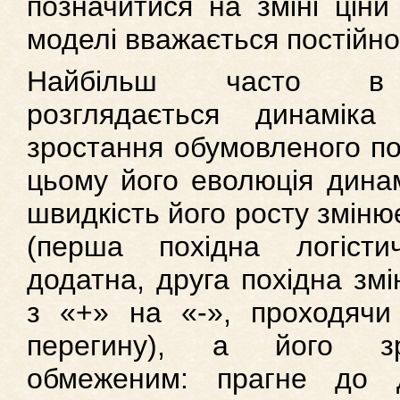
позначитися на зміні ціни
моделі вважається постійно
Найбільш часто в 
розглядається динаміка 
зростання обумовленого по
цьому його еволюція динам
швидкість його росту зміню
(перша похідна логістич
додатна, друга похідна змі
з «+» на «-», проходячи
перегину), а його з
обмеженим: прагне до д