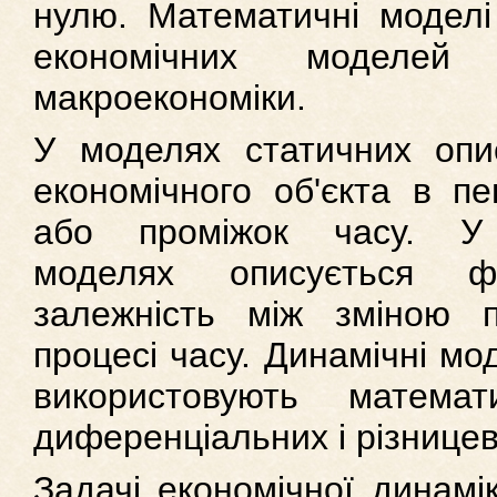
нулю. Математичні моделі
економічних моделе
макроекономіки.
У моделях статичних опи
економічного об'єкта в п
або проміжок часу. У 
моделях описується фу
залежність між зміною п
процесі часу. Динамічні мо
використовують математ
диференціальних і різницев
Задачі економічної динамі