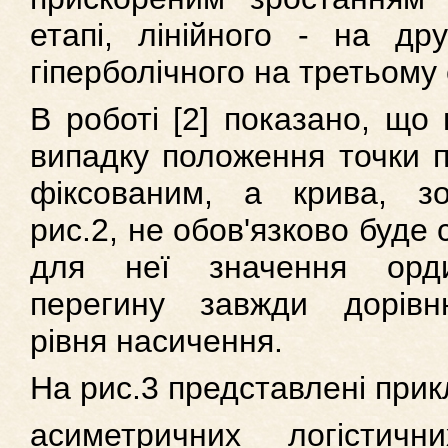
етапі, лінійного - на дру
гіперболічного на третьому 
В роботі [2] показано, що
випадку положення точки п
фіксованим, а крива, з
рис.2, не обов'язково буде
для неї значення орди
перегину завжди дорівн
рівня насичення.
На рис.3 представлені при
асиметричних логістичн