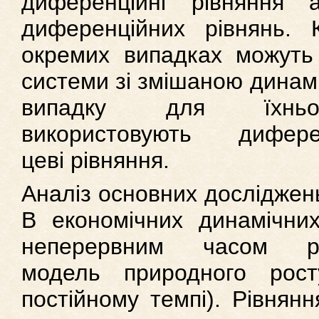
диференційні рівняння 
диференційних рівнянь. 
окремих випадках можуть 
системи зі змішаною динам
випадку для їхнь
використовують диференц
цеві рівняння.
Аналіз основних досліджень 
В економічних динамічни
неперервним часом роз
модель природного рост
постійному темпі). Рівнян