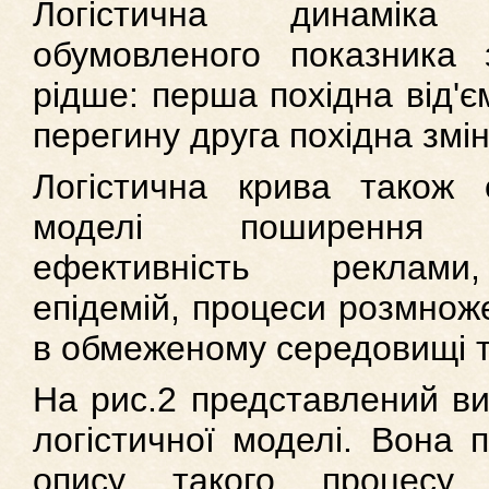
Логістична динаміка
обумовленого показника з
рідше: перша похідна від'єм
перегину друга похідна змін
Логістична крива також 
моделі поширення і
ефективність реклами
епідемій, процеси розмнож
в обмеженому середовищі та
На рис.2 представлений ви
логістичної моделі. Вона 
опису такого процесу,