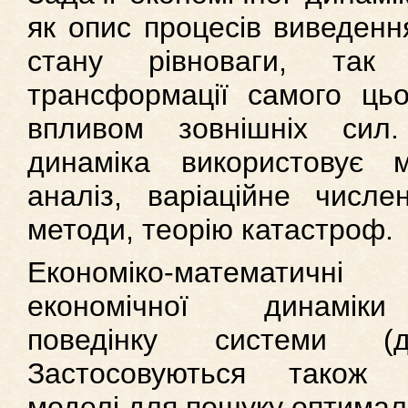
як опис процесів виведенн
стану рівноваги, так 
трансформації самого цьо
впливом зовнішніх сил.
динаміка використовує м
аналіз, варіаційне числен
методи, теорію катастроф.
Економіко-математи
економічної динамік
поведінку системи (дес
Застосовуються також оп
моделі для пошуку оптимал