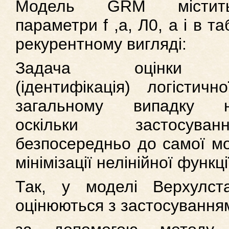
Модель GRM містить
параметри f ,а, Л0, а і в т
рекурентному вигляді:
Задача оцінки па
(ідентифікація) логістичн
загальному випадку не
оскільки застосу
безпосередньо до самої мо
мінімізації нелінійної функц
Так, у моделі Верхулст
оцінюються з застосування