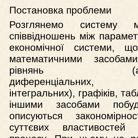
Постановка проблеми
Розглянемо систему ма
співвідношень між парамет
економічної системи, що
математичними засобам
рівнянь (алгеб
диференціальних, р
інтегральних), графіків, та
іншими засобами побуд
описуються закономірнос
суттєвих властивостей е