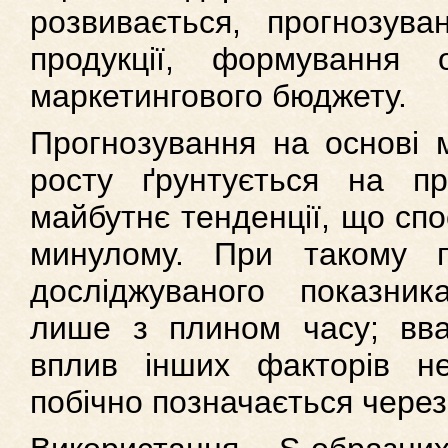
розвивається, прогнозува
продукції, формування о
маркетингового бюджету.
Прогнозування на основі м
росту ґрунтується на пр
майбутнє тенденції, що спо
минулому. При такому пі
досліджуваного показник
лише з плином часу; вва
вплив інших факторів не
побічно позначається через