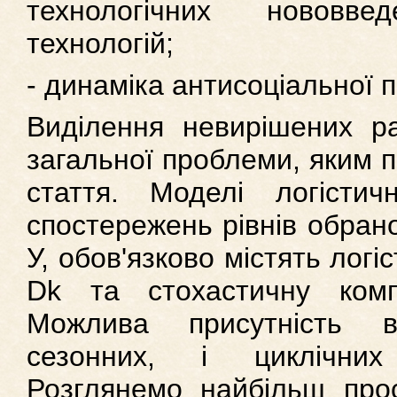
технологічних нововве
технологій;
- динаміка антисоціальної п
Виділення невирішених р
загальної проблеми, яким 
стаття. Моделі логістич
спостережень рівнів обран
У, обов'язково містять логі
Dk та стохастичну ком
Можлива присутність 
сезонних, і циклічних
Розглянемо найбільш про