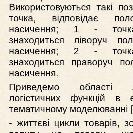
Використовуються такі поз
точка, відповідає пол
насичення; 1 - точк
знаходиться ліворуч пол
насичення; 2 - точк
знаходиться праворуч по
насичення.
Приведемо області за
логістичних функцій в е
тематичному моделюванні [
- життєві цикли товарів, з