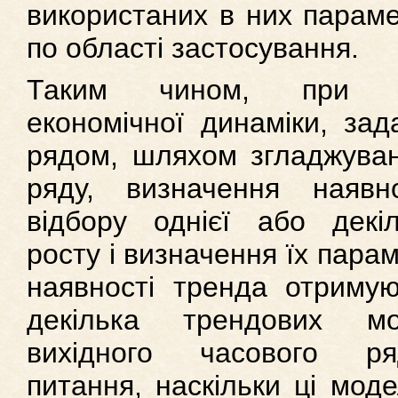
використаних в них параме
по області застосування.
Таким чином, при м
економічної динаміки, зад
рядом, шляхом згладжуван
ряду, визначення наявно
відбору однієї або декі
росту і визначення їх параме
наявності тренда отриму
декілька трендових м
вихідного часового ря
питання, наскільки ці моде