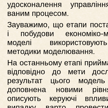
удосконалення управлінн
ваним процесом.
Зауважимо, що етапи поста
і побудови економіко-ма
моделі використовуют
методики моделювання.
На останньому етапі прийм
відповідно до мети досл
результат цього модел
доповнена новими рівн
описують керуючі впли
випадку варто провест