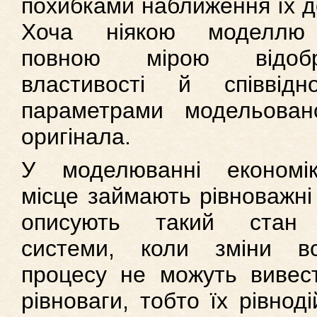
похибками наближення їх д
Хоча ніякою моделлю
повною мірою відоб
властивості й співвід
параметрами модельовано
оригінала.
У моделюванні економі
місце займають рівноважні
описують такий стан е
системи, коли зміни вс
процесу не можуть вивест
рівноваги, тобто їх рівнод