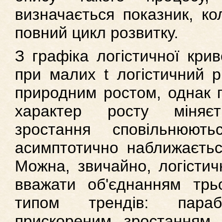
визначається показник, ко
повний цикл розвитку.
З графіка логістичної кри
при малих t логістичний р
природним ростом, однак п
характер росту міняєт
зростання сповільнюют
асимптотично наближаєтьс
Можна, звичайно, логістич
вважати об'єднанням трь
типом трендів: параб
прискореним зростанням