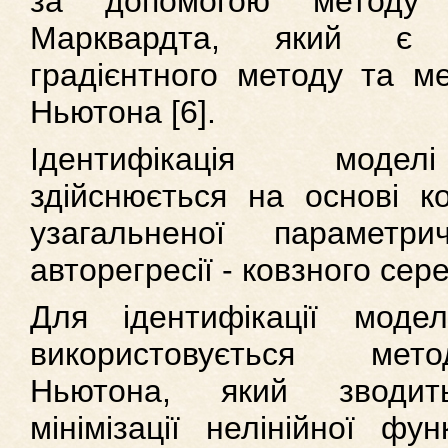
за допомогою методу Л
Марквардта, який є к
градієнтного методу та ме
Ньютона [6].
Ідентифікація моде
здійснюється на основі к
узагальненої параметри
авторегресії - ковзного сере
Для ідентифікації модел
використовується мет
Ньютона, який зводит
мінімізації нелінійної фу