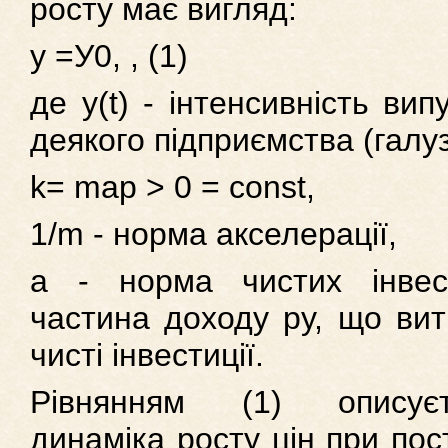
росту має вигляд:
у =У0, , (1)
де y(t) - інтенсивність вип
деякого підприємства (галуз
k= map > 0 = const,
1/m - норма акселерації,
a - норма чистих інвест
частина доходу ру, що вит
чисті інвестиції.
Рівнянням (1) описує
динаміка росту цін при пос