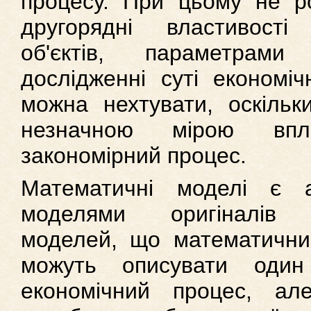
процесу. При цьому не р
другорядні властивості 
об'єктів, параметрам
дослідженні суті економіч
можна нехтувати, оскіль
незначною мірою вп
закономірний процес.
Математичні моделі є а
моделями оригіналів е
моделей, що математични
можуть описувати оди
економічний процес, ал