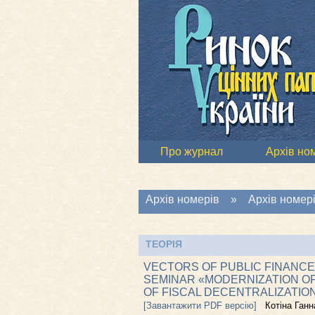
Про журнал
Архів но
Архів номерів
»
Архів номері
ТЕОРІЯ
VECTORS OF PUBLIC FINANCE
SEMINAR «MODERNIZATION OF 
OF FISCAL DECENTRALIZATION
[Завантажити PDF версію]
Котіна Ганн