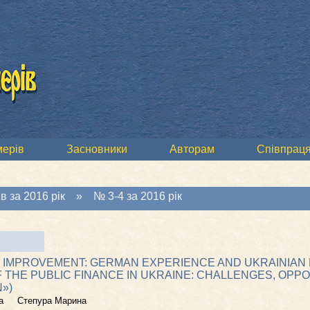
мерів
Засновники
Авторам
Співпраця
в за 2016 рік
»
№ 3-4 за 2016 рік
 IMPROVEMENT: GERMAN EXPERIENCE AND UKRAINIAN 
THE PUBLIC FINANCE IN UKRAINE: CHALLENGES, OPPO
»)
а
Степура Марина