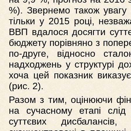
%). Звернемо також увагу 
тільки у 2015 році, незва
ВВП вдалося досягти суттє
бюджету порівняно з попере
по-друге, відносно стал
надходжень у структурі до
хоча цей показник виказу
(рис. 2).
Разом з тим, оцінюючи фін
на сучасному етапі слід 
суттєвих дисбалансів