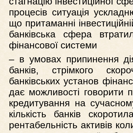
стагнацію інвестиційної сфе
процесів ситуація ускладн
що притаманні інвестиційній
банківська сфера втрати
фінансової системи
– в умовах припинення ді
банків, стрімкого скор
банківських установ фінанс
дає можливості говорити п
кредитування на сучасному
кількість банків скороти
рентабельність активів кол