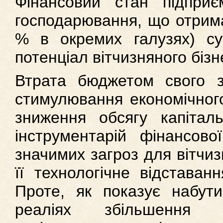
Фінансовий стан підприємс
господарювання, що отрима
% в окремих галузях) су
потенціал вітчизняного бі
Втрата бюджетом свого з
стимулювання економічного
зниження обсягу капіталь
інструментарій фінансово
значимих загроз для вітчиз
її технологічне відставан
Проте, як показує набути
реаліях збільшення к