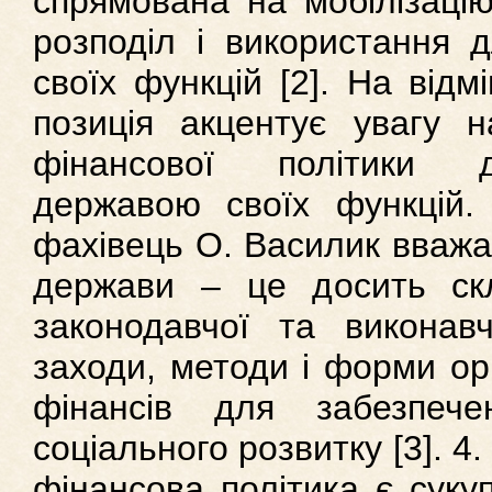
спрямована на мобілізацію
розподіл і використання 
своїх функцій [2]. На відм
позиція акцентує увагу 
фінансової політики д
державою своїх функцій. 
фахівець О. Василик вважа
держави – це досить ск
законодавчої та виконав
заходи, методи і форми орг
фінансів для забезпече
соціального розвитку [3]. 4.
фінансова політика є суку