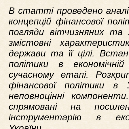
В статті проведено аналі
концепцій фінансової пол
погляди вітчизняних та з
змістовні характеристи
держави та її цілі. Встан
політики в економічні
сучасному етапі. Розкри
фінансової політики в У
неповноцінні компоненти
спрямовані на посиле
інструментарію в еко
України.