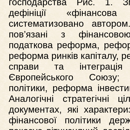
господарства Рис. 1. Зм
дефініції «фінансова
систематизовано автором
пов’язані з фінансово
податкова реформа, рефор
реформа ринків капіталу, 
справи та інтеграці
Європейського Союзу;
політики, реформа інвестиц
Аналогічні стратегічні ц
документах, які характери
фінансової політики де