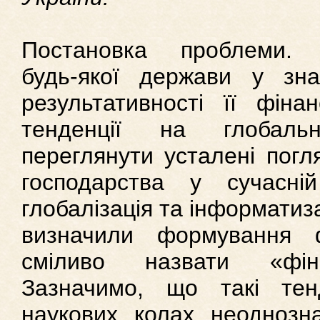
Постановка проблеми. К
будь-якої держави у зна
результативності її фінан
тенденції на глобаль
переглянути усталені погл
господарства у сучасні
глобалізація та інформатиз
визначили формування 
сміливо назвати «фін
Зазначимо, що такі тен
наукових колах неоднозн