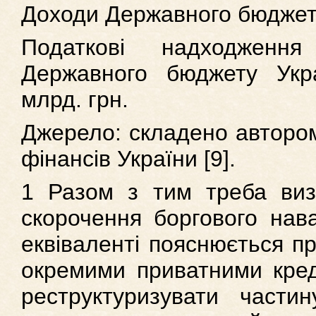
Доходи Державного бюджет
Податкові надходженн
Державного бюджету Укр
млрд. грн.
Джерело: складено автором
фінансів України [9].
1 Разом з тим треба визн
скорочення боргового нав
еквіваленті пояснюється п
окремими приватними кред
реструктуризувати частин