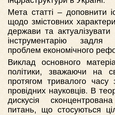
інфраструктури в Україні.
Мета статті – доповнити іс
щодо змістовних характери
держави та актуалізувати 
інструментарію задля 
проблем економічного рефо
Виклад основного матеріа
політики, зважаючи на с
протягом тривалого часу 
провідних науковців. В тео
дискусія сконцентрова
питань, що стосуються ціл