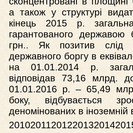
сконцентровані в площині 
а також у структурі вида
кінець 2015 р. загаль
гарантованого державою б
грн.. Як позитив слід 
державного боргу в еквіва
на 01.01.2014 р. зага
відповідав 73,16 млрд. 
01.01.2016 р. – 65,49 мл
боку, відбувається зр
деномінованих в іноземній 
20102011201220132014201