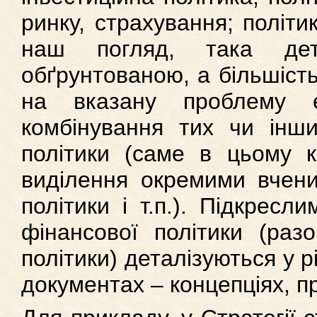
ринку, страхування; політи
наш погляд, така дет
обґрунтованою, а більшість
на вказану проблему 
комбінування тих чи інши
політики (саме в цьому к
виділення окремими вчени
політики і т.п.). Підкресл
фінансової політики (раз
політики) деталізуються у р
документах – концепціях, п