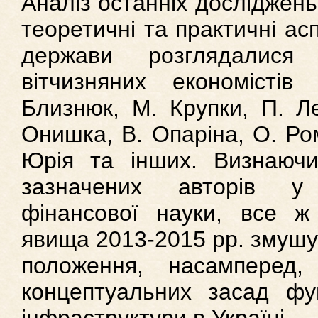
Аналіз останніх досліджень 
теоретичні та практичні ас
держави розглядалися
вітчизняних економісті
Близнюк, М. Крупки, П. Л
Онишка, В. Опаріна, О. Ро
Юрія та інших. Визнаюч
зазначених авторів у 
фінансової науки, все ж
явища 2013-2015 рр. змушую
положення, насамперед,
концептуальних засад фун