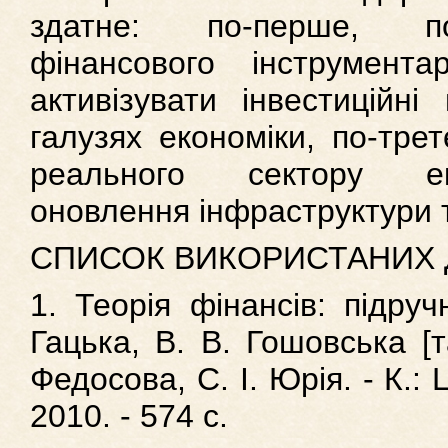
здатне: по-перше, по
фінансового інструмента
активізувати інвестиційні
галузях економіки, по-тре
реального сектору ек
оновлення інфраструктури 
СПИСОК ВИКОРИСТАНИХ
1. Теорія фінансів: підруч
Гацька, В. В. Гошовська [та
Федосова, С. І. Юрія. - К.:
2010. - 574 с.