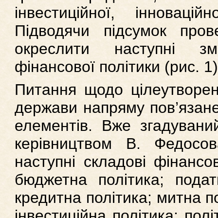
інвестиційної, інноваційн
Підводячи підсумок пров
окреслити наступні змі
фінансової політики (рис. 1)
Питання щодо цілеутворенн
держави напряму пов’язане
елементів. Вже згадуваний
керівництвом В. Федосо
наступні складові фінансов
бюджетна політика; подат
кредитна політика; митна по
інвестиційна політика; пол