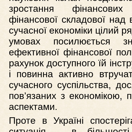
зростання фінансових
фінансової складової над
сучасної економіки цілий ря
умовах посилюється з
ефективної фінансової пол
рахунок доступного їй інс
і повинна активно втруча
сучасного суспільства, до
пов’язаних з економікою, 
аспектами.
Проте в Україні спостері
ситуація – в більшості