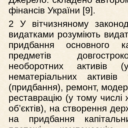
фінансів України [9].
2 У вітчизняному законод
видатками розуміють видат
придбання основного к
предметів довгострок
необоротних активів 
нематеріальних активів
(придбання), ремонт, модер
реставрацію (у тому числі 
об’єктів), на створення дер
на придбання капітальни