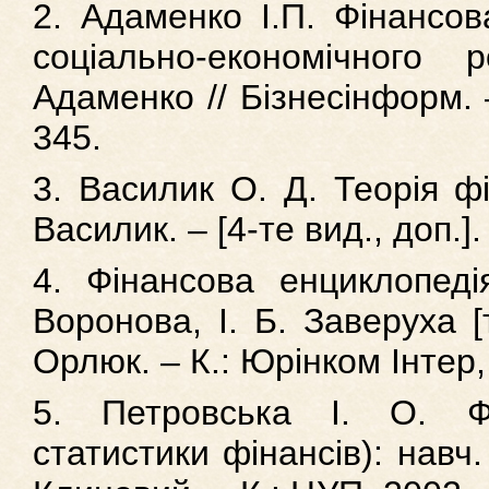
2. Адаменко І.П. Фінансов
соціально-економічного 
Адаменко // Бізнесінформ. 
345.
3. Василик О. Д. Теорія фі
Василик. – [4-те вид., доп.].
4. Фінансова енциклопеді
Воронова, І. Б. Заверуха [т
Орлюк. – К.: Юрінком Інтер,
5. Петровська І. О. Ф
статистики фінансів): навч. 