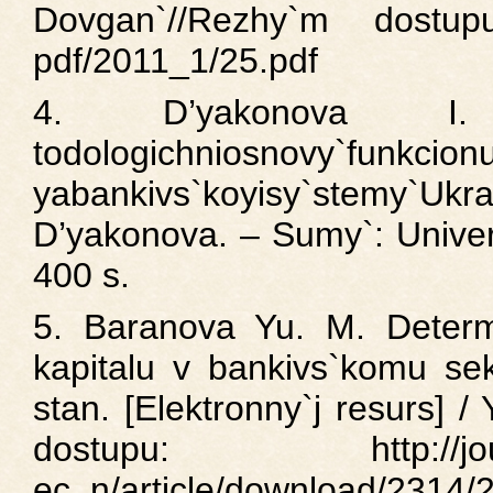
Dovgan`//Rezhy`m dostupu: 
pdf/2011_1/25.pdf
4. D’yakonova I. 
todologichniosnovy`funkcion
yabankivs`koyisy`stemy`Ukra
D’yakonova. – Sumy`: Univer
400 s.
5. Baranova Yu. M. Determ
kapitalu v bankivs`komu sek
stan. [Elektronny`j resurs] 
dostupu: http://journals
ec_n/article/download/2314/