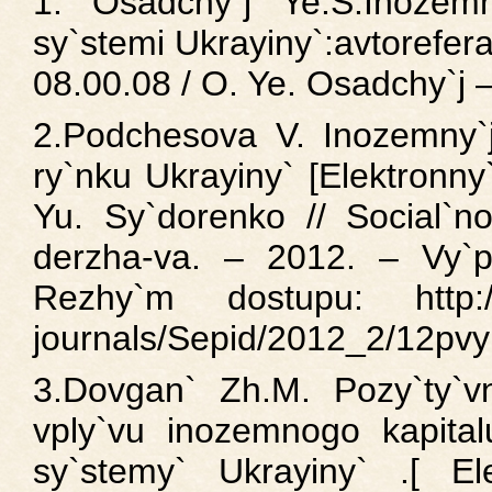
1. Osadchy`j Ye.S.Inozemny
sy`stemi Ukrayiny`:avtorefera
08.00.08 / O. Ye. Osadchy`j –
2.Podchesova V. Inozemny`j
ry`nku Ukrayiny` [Elektronny
Yu. Sy`dorenko // Social`n
derzha-va. – 2012. – Vy`p
Rezhy`m dostupu: http://
journals/Sepid/2012_2/12pvyb
3.Dovgan` Zh.M. Pozy`ty`vn
vply`vu inozemnogo kapitalu
sy`stemy` Ukrayiny` .[ Ele