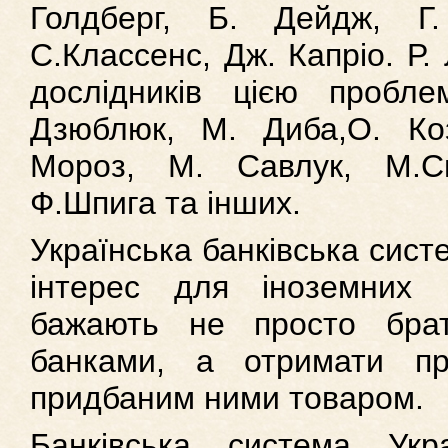
Голдберг, Б. Дейдж, Г.
С.Классенс, Дж. Капріо. Р.
дослідників цією пробл
Дзюблюк, М. Диба,О. Ко
Мороз, М. Савлук, М.С
Ф.Шпига та інших.
Українська банківська сист
інтерес для іноземних 
бажають не просто брат
банками, а отримати пр
придбаним ними товаром.
Банківська система Укр