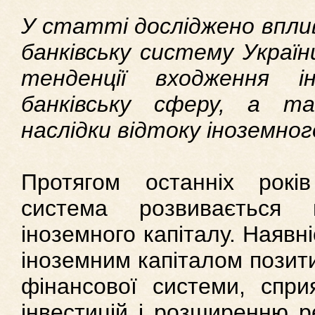
У статті досліджено вплив
банківську систему Україн
тенденції входження і
банківську сферу, а та
наслідки відтоку іноземног
Протягом останніх років
система розвивається
іноземного капіталу. Наявні
іноземним капіталом позит
фінансової системи, спри
інвестицій і розширенню р