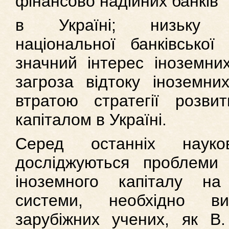
фінансово надійних банків
в Україні; низьку ко
національної банківської
значний інтерес іноземних
загроза відтоку іноземних
втратою стратегії розви
капіталом в Україні.
Серед останніх наук
досліджуються проблеми
іноземного капіталу на 
системи, необхідно в
зарубіжних учених, як В.