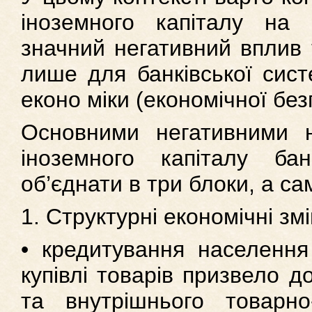
іноземного капіталу на
значний негативний вплив 
лише для банківської сист
еконо міки (економічної без
Основними негативними н
іноземного капіталу ба
об’єднати в три блоки, а са
1. Структурні економічні змі
• кредитування населення
купівлі товарів призвело д
та внутрішнього товарн