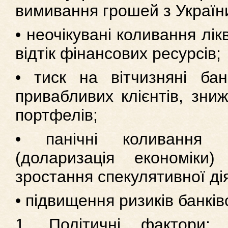
вимивання грошей з України
• неочікувані коливання лiк
відтік фінансових ресурсiв;
• тиск на вітчизняні бан
привабливих клієнтів, зниж
портфелів;
• панічні коливання
(доларизація економіки
зростання спекулятивної ді
• підвищення ризиків банків
1. Політичні фактори: 