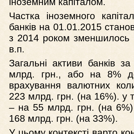
іноземним капіталом.
Частка іноземного капітал
банків на 01.01.2015 стано
з 2014 роком зменшилось н
в.п.
Загальні активи банків за
млрд. грн., або на 8% до
врахування валютних кол
223 млрд. грн. (на 16%). у т
– на 55 млрд. грн. (на 6%)
168 млрд. грн. (на 33%).
У цьому контексті варто ко