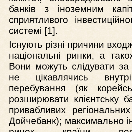
банків з іноземним кап
сприятливого інвестиційно
системі [1].
Існують різні причини вход
національні ринки, а також
Вони можуть слідувати за 
не цікавлячись внутр
перебування (як корейсь
розширювати клієнтську б
привабливих регіональних
Дойчебанк); максимально ін
ринок країни переб