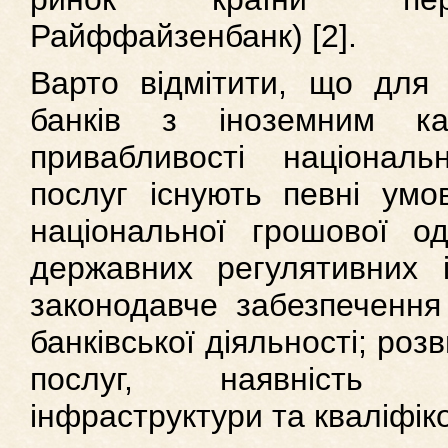
Райффайзенбанк) [2].
Варто відмітити, що для 
банків з іноземним ка
привабливості національ
послуг існують певні умов
національної грошової од
державних регулятивних і
законодавче забезпечення 
банківської діяльності; роз
послуг, наявність с
інфраструктури та кваліфік