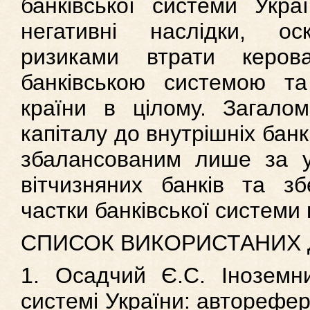
банківської системи Укр
негативні наслідки, ос
ризиками втрати керов
банківською системою т
країни в цілому. Загалом
капіталу до внутрішніх бан
збалансованим лише за ум
вітчизняних банків та з
частки банківської системи 
СПИСОК ВИКОРИСТАНИХ
1. Осадчий Є.С. Іноземни
системі України: авторефера