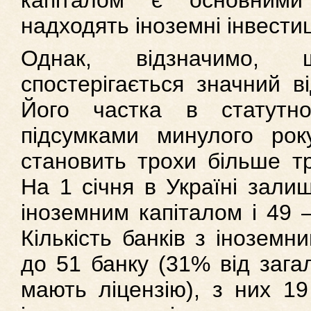
капіталом є основними
надходять іноземні інвестиц
Однак, відзначимо,
спостерігається значний ві
Його частка в статутно
підсумками минулого ро
становить трохи більше тр
На 1 січня в Україні зали
іноземним капіталом і 49 –
Кількість банків з іноземн
до 51 банку (31% від загал
мають ліцензію), з них 19