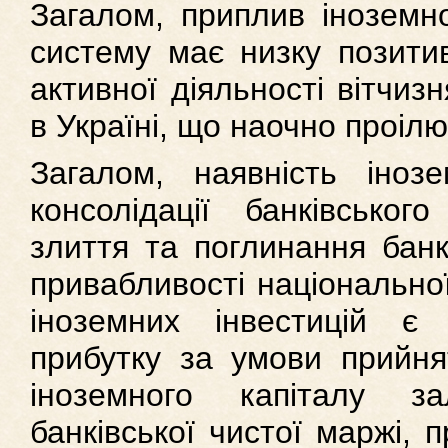
Загалом, приплив іноземно
систему має низку позити
активної діяльності вітчиз
в Україні, що наочно проілю
Загалом, наявність інозе
консолідації банківськог
злиття та поглинання бан
привабливості національної
іноземних інвестицій є
прибутку за умови прийнят
іноземного капіталу з
банківської чистої маржі, п