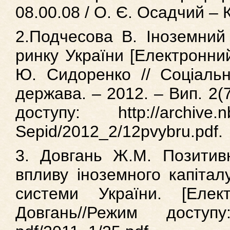
08.00.08 / О. Є. Осадчий – К
2.Подчесова В. Іноземний 
ринку України [Електронний
Ю. Сидоренко // Соціальн
держава. – 2012. – Вип. 2(
доступу: http://archive.n
Sepid/2012_2/12pvybru.pdf.
3. Довгань Ж.М. Позитивн
впливу іноземного капіталу
системи України. [Елек
Довгань//Режим доступу: h