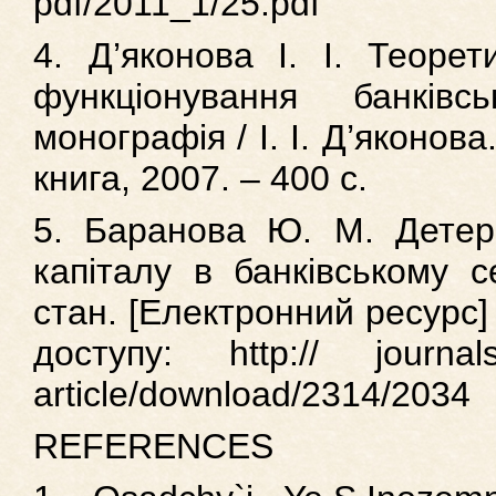
pdf/2011_1/25.pdf
4. Д’яконова І. І. Теорет
функціонування банківс
монографія / І. І. Д’яконов
книга, 2007. – 400 с.
5. Баранова Ю. М. Детерм
капіталу в банківському с
стан. [Електронний ресурс]
доступу: http:// journals.i
article/download/2314/2034
REFERENCES