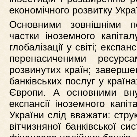
економічного розвитку Укра
Основними зовнішніми п
частки іноземного капітал
глобалізації у світі; експан
перенасиченими ресурс
розвинутих країн; заверше
банківських послуг у країн
Європи. А основними вн
експансії іноземного капіт
України слід вважати: стру
вітчизняної банківської си