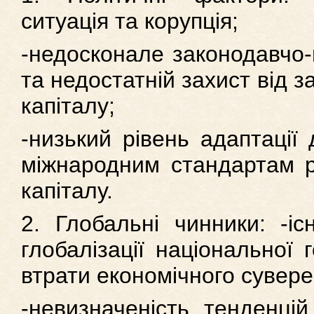
ситуація та корупція;
-недосконале законодавчо
та недостатній захист від з
капіталу;
-низький рівень адаптації 
міжнародним стандартам р
капіталу.
2. Глобальні чинники: -іс
глобалізації національної 
втрати економічного суверен
-невизначеність тенденцій