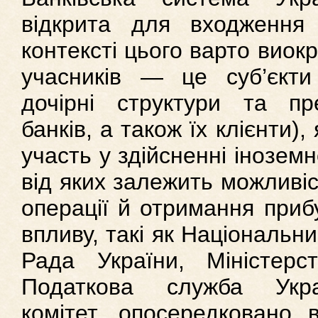
відкрита для входження 
контексті цього варто виокр
учасників — це суб’єкти 
дочірні структури та пр
банків, а також їх клієнти)
участь у здійсненні іноземно
від яких залежить можливіс
операції й отримання прибу
впливу, такі як Національн
Рада України, Міністерс
Податкова служба Укра
комітет, опосередковано 