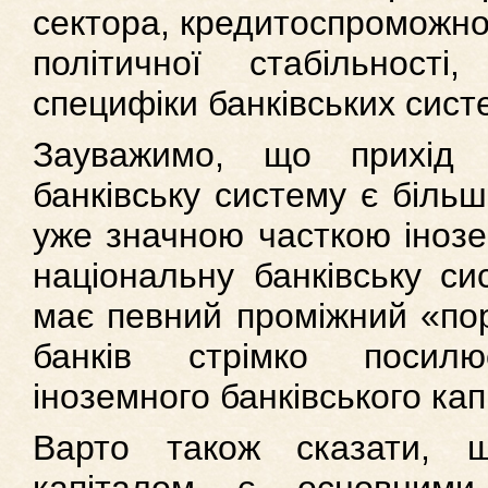
сектора, кредитоспроможнос
політичної стабільності,
специфіки банківських сист
Зауважимо, що прихід 
банківську систему є біль
уже значною часткою інозе
національну банківську си
має певний проміжний «пор
банків стрімко посил
іноземного банківського кап
Варто також сказати, 