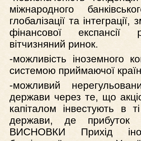
міжнародного банківсь
глобалізації та інтеграції, 
фінансової експансії
вітчизняний ринок.
-можливість іноземного к
системою приймаючої країни
-можливий нерегульован
держави через те, що акці
капіталом інвестують в ті
держави, де прибуток
ВИСНОВКИ Прихід іно