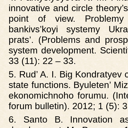
innovative and circle theory
point of view. Problemy 
bankivs’koyi systemy Ukra
prats’. (Problems and prosp
system development. Scientif
33 (11): 22 – 33.
5. Rud’ A. I. Big Kondratyev c
state functions. Byuleten’ M
ekonomichnoho forumu. (Int
forum bulletin). 2012; 1 (5): 
6. Santo B. Innovation a