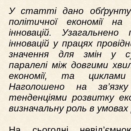
У статті дано обґрунтув
політичної економії н
інновацій. Узагальнено
інновацій у працях провідн
значення для змін у су
паралелі між довгими хвил
економії, та циклами 
Наголошено на зв’язк
тенденціями розвитку еко
визначальну роль в умовах 
На сьогодні невід’ємн