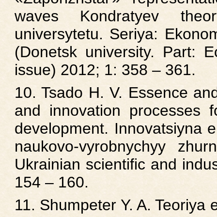
waves Kondratyev theor
universytetu. Seriya: Ekono
(Donetsk university. Part:
issue) 2012; 1: 358 – 361.
10. Tsado H. V. Essence and
and innovation processes f
development. Innovatsiyna e
naukovo-vyrobnychyy zhurn
Ukrainian scientific and indus
154 – 160.
11. Shumpeter Y. A. Teoriya 