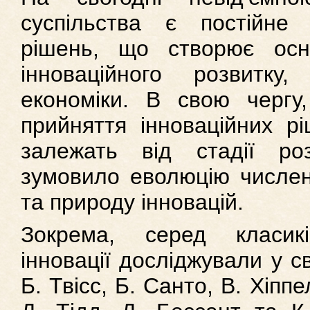
суспільства є постійне 
рішень, що створює осн
інноваційного розвитку
економіки. В свою чергу
прийняття інноваційних рі
залежать від стадії ро
зумовило еволюцію численн
та природу інновацій.
Зокрема, серед класикі
інновації досліджували у с
Б. Твісс, Б. Санто, В. Хіпп