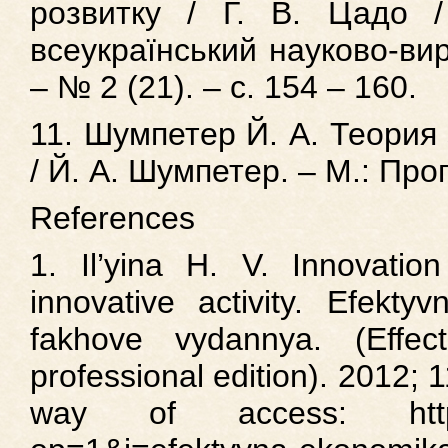
розвитку / Г. В. Цадо / 
всеукраїнський науково-ви
– № 2 (21). – с. 154 – 160.
11. Шумпетер Й. А. Теория
/ Й. А. Шумпетер. – М.: Прог
References
1. Il’yina H. V. Innovatio
innovative activity. Efekty
fakhove vydannya. (Effect
professional edition). 2012; 
way of access: http:/