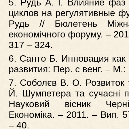
5. Рудь А. І. Влияние фаз
циклов на регулятивные фун
Рудь // Бюлетень Міжна
економічного форуму. – 2012
317 – 324.
6. Санто Б. Инновация как
развития: Пер. с венг. – М.:
7. Соболєв В. О. Розвиток 
Й. Шумпетера та сучасні пі
Науковий вісник Чернів
Економіка. – 2011. – Вип. 5
– 40.