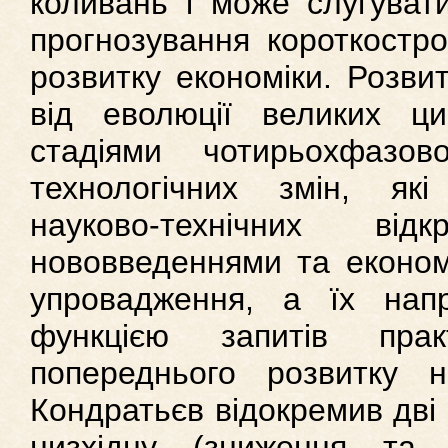
коливань і може слугуват
прогнозування короткостро
розвитку економіки. Розвит
від еволюції великих цик
стадіями чотирьохфазо
технологічних змін, як
науково-технічних від
нововведеннями та економ
упровадження, а їх нап
функцією запитів прак
попереднього розвитку н
Кондратьєв відокремив дві 
низхідну (зниження та 