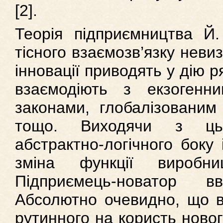
[2].
Теорія підприємництва Й
тісного взаємозв’язку невиз
інновації приводять у дію ря
взаємодіють з екзогенн
законами, глобалізованим
тощо. Виходячи з цьо
абстрактно-логічного боку 
зміна функції виробни
Підприємець-новатор вв
Абсолютно очевидно, що ві
рутинного на користь новог