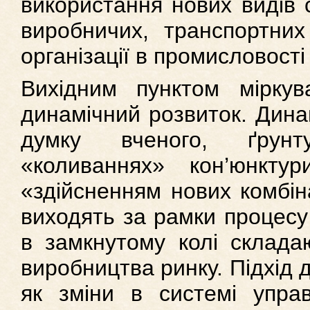
використання нових видiв 
виробничих, транспортних
органiзацiї в промисловостi 
Вихідним пунктом мірку
динамічний розвиток. Динам
думку вченого, ґрунт
«коливаннях» кон’юнктур
«здійсненням нових комбіна
виходять за рамки процесу
в замкнутому колі складаю
виробництва ринку. Підхід д
як зміни в системі управ