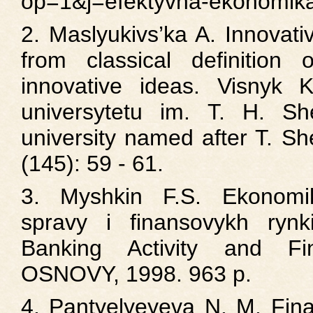
op=1&j=efektyvna-ekonomi
2. Maslyukivs’ka A. Innovati
from classical definition
innovative ideas. Visnyk K
universytetu im. T. H. Sh
university named after T. Sh
(145): 59 - 61.
3. Myshkin F.S. Ekonomik
spravy i finansovykh ryn
Banking Activity and Fin
OSNOVY, 1998. 963 p.
4. Pantyelyeyeva N. M. Fina