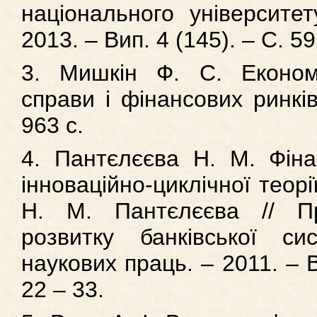
національного університет
2013. – Вип. 4 (145). – С. 59
3. Мишкін Ф. С. Економі
справи і фінансових ринків
963 с.
4. Пантєлєєва Н. М. Фінан
інноваційно-циклічної теорі
Н. М. Пантєлєєва // П
розвитку банківської си
наукових праць. – 2011. – В
22 – 33.