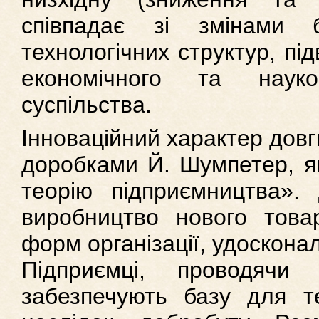
співпадає зі змінами 
технологічних структур, пі
економічного та науков
суспільства.
Інноваційний характер довг
доробками Й. Шумпетер, як
теорію підприємництва». 
виробництво нового това
форм організації, удосконал
Підприємці, проводячи і
забезпечують базу для те