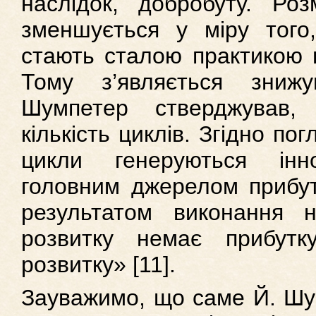
наслідок, добробуту. Роз
зменшується у міру того,
стають сталою практикою в
Тому з’являється зниж
Шумпетер стверджував,
кількість циклів. Згідно по
цикли генеруються інн
головним джерелом прибутк
результатом виконання н
розвитку немає прибутк
розвитку» [11].
Зауважимо, що саме Й. Шу