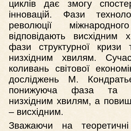
циклів дає змогу спосте
інновацій. Фази технол
революції міжнародно
відповідають висхідним 
фази структурної кризи 
низхідним хвилям. Сучас
коливань світової економі
досліджень М. Кондрат
понижуюча фаза та ста
низхідним хвилям, а пови
– висхідним.
Зважаючи на теоретичні