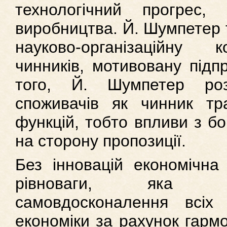
технологічний прогрес,
виробництва. Й. Шумпетер т
науково-організаційну 
чинників, мотивовану підп
того, Й. Шумпетер роз
споживачів як чинник тр
функцій, тобто впливи з б
на сторону пропозиції.
Без інновацій економічна 
рівноваги, яка г
самовдосконалення всіх 
економіки за рахунок гармон