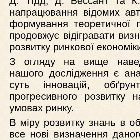
Д. Тідд, Д. Бессант та К.
напрацювання відомих авт
формування теоретичної п
продовжує відігравати визн
розвитку ринкової економіки
З огляду на вище наве
нашого дослідження є анал
суть інновацій, обґру
прогресивного розвитку н
умовах ринку.
В міру розвитку знань в об
все нові визначення даног