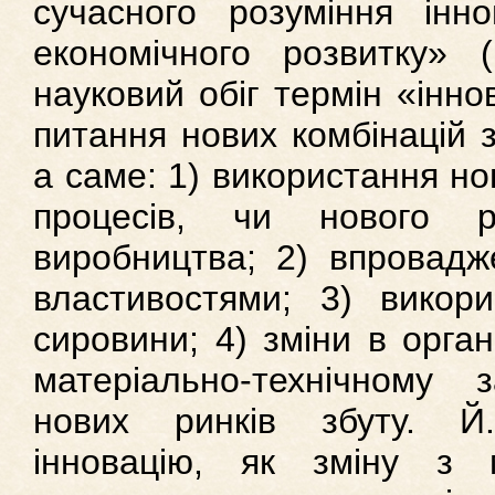
сучасного розуміння інно
економiчного розвитку» 
науковий обiг термiн «iнно
питання нових комбiнацiй з
а саме: 1) використання нов
процесiв, чи нового р
виробництва; 2) впровадж
властивостями; 3) викор
сировини; 4) змiни в орган
матерiально-технiчному 
нових ринкiв збуту. Й
інновацію, як змiну з