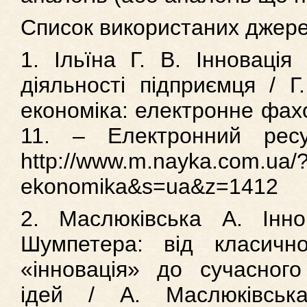
Список використаних джер
1. Ільїна Г. В. Інновація
діяльності підприємця / Г
економіка: електронне фах
11. – Електронний рес
http://www.m.nayka.com.ua/
ekonomika&s=ua&z=1412
2. Маслюківська А. Інн
Шумпетера: від класичн
«інновація» до сучасного
ідей / А. Маслюківська