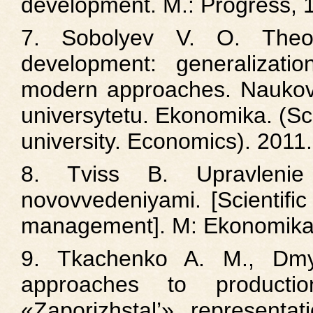
development. M.: Progress, 
7. Sobolyev V. O. Theor
development: generalizat
modern approaches. Naukovy
universytetu. Ekonomika. (Scie
university. Economics). 2011.
8. Tviss B. Upravlenie 
novovvedeniyami. [Scientific
management]. M: Ekonomika,
9. Tkachenko A. M., Dmyt
approaches to producti
«Zaporizhstal’» representa