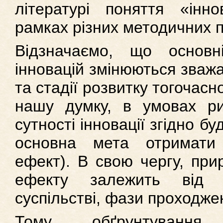
літературі поняття «інн
рамках різних методичних пі
Відзначаємо, що основн
інновацій змінюються зваж
та стадії розвитку тогочасн
нашу думку, в умовах ри
сутності інновації згідно бу
основна мета отримати 
ефект). В свою чергу, при
ефекту залежить від т
суспільстві, фази проходже
Тому, обґрунтування