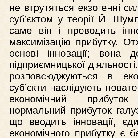
не втрутяться екзогенні си
суб’єктом у теорії Й. Шум
саме він і проводить інн
максимізацію прибутку. От
основі інновації; вона д
підприємницької діяльності.
розповсюджуються в екон
суб’єкти наслідують новатор
економічний прибуто
нормальний прибуток галуз
що вводить інновації, є
економічного прибутку є б