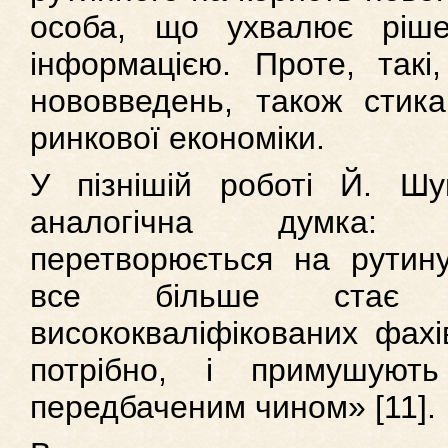
особа, що ухвалює ріше
інформацією. Проте, такі
нововведень, також стика
ринкової економіки.
У пізнішій роботі Й. Шу
аналогічна думка: 
перетворюється на рутину
все більше стає с
висококваліфікованих фахі
потрібно, і примушую
передбаченим чином» [11].