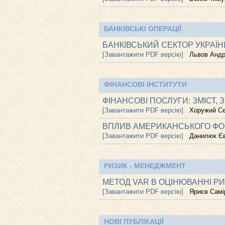
БАНКІВСЬКІ ОПЕРАЦІЇ
БАНКІВСЬКИЙ СЕКТОР УКРАЇН
[Завантажити PDF версію]
Львов Андр
ФІНАНСОВІ ІНСТИТУТИ
ФІНАНСОВІ ПОСЛУГИ: ЗМІСТ, 
[Завантажити PDF версію]
Хоружий Се
ВПЛИВ АМЕРИКАНСЬКОГО ФОН
[Завантажити PDF версію]
Данилюк Є
РИЗИК - МЕНЕДЖМЕНТ
МЕТОД VAR В ОЦІНЮВАННІ Р
[Завантажити PDF версію]
Яриєв Самі
НОВІ ПУБЛІКАЦІЇ