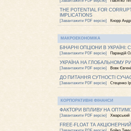
[Завантажити PDF версію]
Паєнтко Те
THE POTENTIAL FOR CORRUPT
IMPLICATIONS
[Завантажити PDF версію]
Кнорр Андр
МАКРОЕКОНОМІКА
БІНАРНІ ОПЦІОНИ В УКРАЇНІ:
[Завантажити PDF версію]
Парандій О
УКРАЇНА НА ГЛОБАЛЬНОМУ РИ
[Завантажити PDF версію]
Вовк Євген
ДО ПИТАННЯ СУТНОСТІ СУЧА
[Завантажити PDF версію]
Стеценко І
КОРПОРАТИВНІ ФІНАНСИ
ФАКТОРИ ВПЛИВУ НА ОПТИМІ
[Завантажити PDF версію]
Хмарський 
FREE-FLOAT ТА АКЦІОНЕРНИЙ
[Завантажити PDF версію]
Бойко Тиму