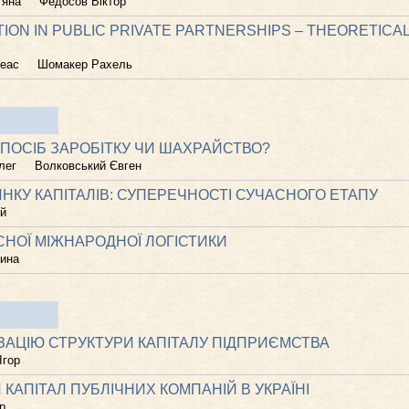
тяна
Федосов Віктор
ION IN PUBLIC PRIVATE PARTNERSHIPS – THEORETICA
еас
Шомакер Рахель
 СПОСІБ ЗАРОБІТКУ ЧИ ШАХРАЙСТВО?
лег
Волковський Євген
НКУ КАПІТАЛІВ: СУПЕРЕЧНОСТІ СУЧАСНОГО ЕТАПУ
ій
СНОЇ МІЖНАРОДНОЇ ЛОГІСТИКИ
рина
ЗАЦІЮ СТРУКТУРИ КАПІТАЛУ ПІДПРИЄМСТВА
Ігор
 КАПІТАЛ ПУБЛІЧНИХ КОМПАНІЙ В УКРАЇНІ
р