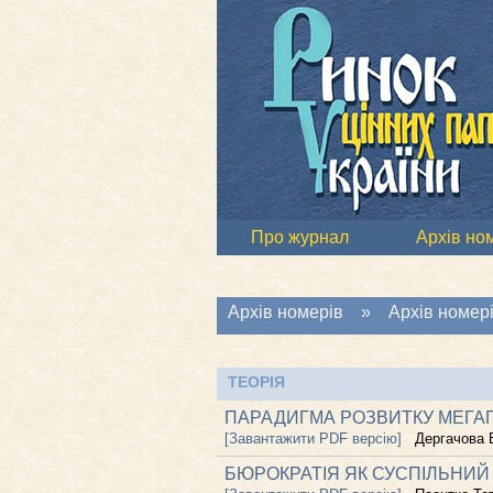
Про журнал
Архів но
Архів номерів
»
Архів номері
ТЕОРІЯ
ПАРАДИГМА РОЗВИТКУ МЕГАП
[Завантажити PDF версію]
Дергачова В
БЮРОКРАТІЯ ЯК СУСПІЛЬНИЙ