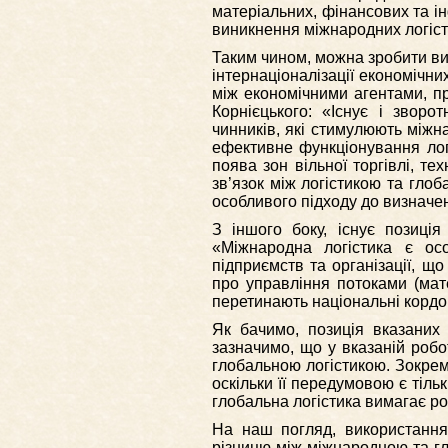
матеріальних, фінансових та ін
виникнення міжнародних логісти
Таким чином, можна зробити вис
інтернаціоналізації економічни
між економічними агентами, пр
Корнієцького: «Існує і зворо
чинників, які стимулюють міжна
ефективне функціонування логі
поява зон вільної торгівлі, те
зв’язок між логістикою та глоб
особливого підходу до визначен
З іншого боку, існує позиція
«Міжнародна логістика є осо
підприємств та організації, щ
про управління потоками (мат
перетинають національні кордони
Як бачимо, позиція вказаних 
зазначимо, що у вказаній робот
глобальною логістикою. Зокрем
оскільки її передумовою є тіль
глобальна логістика вимагає ро
На наш погляд, використання
різницю між міжнародною та гл