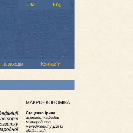
Ukr
Eng
 та заходи
Контакти
МАКРОЕКОНОМІКА
фініції
Стеценко Ірина
аспірант кафедри
 авторів
міжнародного
розвитку
менеджменту ДВНЗ
народної
«Київський