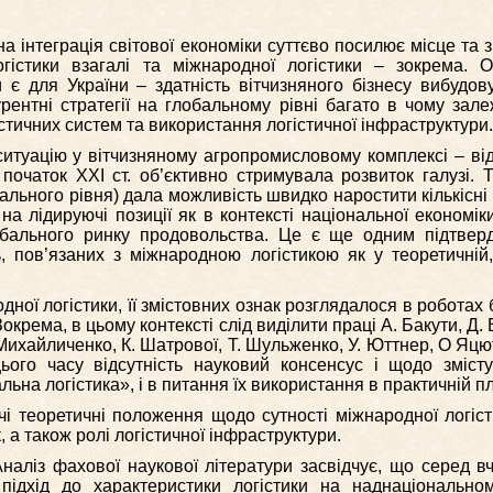
 інтеграція світової економіки суттєво посилює місце та 
огістики взагалі та міжнародної логістики – зокрема. 
 є для України – здатність вітчизняного бізнесу вибудов
рентні стратегії на глобальному рівні багато в чому зале
стичних систем та використання логістичної інфраструктури.
итуацію у вітчизняному агропромисловому комплексі – від
початок ХХІ ст. об’єктивно стримувала розвиток галузі. То
бального рівня) дала можливість швидко наростити кількісні 
на лідируючі позиції як в контексті національної економіки,
лобального ринку продовольства. Це є ще одним підтве
, пов’язаних з міжнародною логістикою як у теоретичній,
ної логістики, її змістовних ознак розглядалося в роботах 
окрема, в цьому контексті слід виділити праці А. Бакути, Д.
Михайличенко, К. Шатрової, Т. Шульженко, У. Юттнер, О Яцют
ього часу відсутність науковий консенсус і щодо зміст
льна логістика», і в питання їх використання в практичній п
чі теоретичні положення щодо сутності міжнародної логісти
а також ролі логістичної інфраструктури.
наліз фахової наукової літератури засвідчує, що серед в
підхід до характеристики логістики на наднаціональном