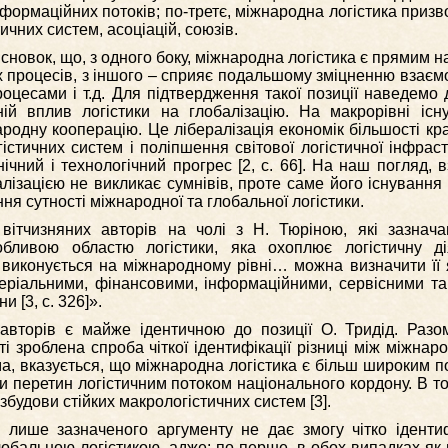
формаційних потоків; по-третє, міжнародна логістика призв
чних систем, асоціацій, союзів.
новок, що, з одного боку, міжнародна логістика є прямим н
х процесів, з іншого – сприяє подальшому зміцненню взаємо
оцесами і т.д. Для підтвердження такої позиції наведемо 
тній вплив логістики на глобалізацію. На макрорівні існ
родну кооперацію. Це лібералізація економік більшості краї
стичних систем і поліпшення світової логістичної інфраст
хнічний і технологічний прогрес [2, c. 66]. На наш погляд, 
алізацією не викликає сумнівів, проте саме його існування
ня сутності міжнародної та глобальної логістики.
 вітчизняних авторів на чолі з Н. Тюріною, які зазнач
бливою областю логістики, яка охоплює логістичну ді
о виконується на міжнародному рівні… можна визначити її 
еріальними, фінансовими, інформаційними, сервісними та 
 [3, с. 326]».
авторів є майже ідентичною до позиції О. Тридід. Разо
і зроблена спроба чіткої ідентифікації різниці між міжнар
а, вказується, що міжнародна логістика є більш широким п
ки перетин логістичним потоком національного кордону. В то
збудови стійких макрологістичних систем [3].
 лише зазначеного аргументу не дає змогу чітко іденти
обальною логістикою, адже: по-перше, в обох випадках як