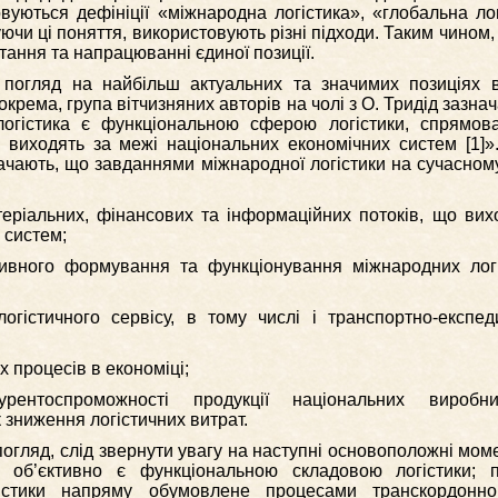
уються дефініції «міжнародна логістика», «глобальна лог
уючи ці поняття, використовують різні підходи. Таким чином,
тання та напрацюванні єдиної позиції.
погляд на найбільш актуальних та значимих позиціях 
крема, група вітчизняних авторів на чолі з О. Тридід зазнач
огістика є функціональною сферою логістики, спрямов
і виходять за межі національних економічних систем [1]»
начають, що завданнями міжнародної логістики на сучасному
теріальних, фінансових та інформаційних потоків, що вих
 систем;
ивного формування та функціонування міжнародних лог
огістичного сервісу, в тому числі і транспортно-експед
х процесів в економіці;
рентоспроможності продукції національних виробн
 зниження логістичних витрат.
огляд, слід звернути увагу на наступні основоположні моме
 об’єктивно є функціональною складовою логістики; п
гістики напряму обумовлене процесами транскордонно