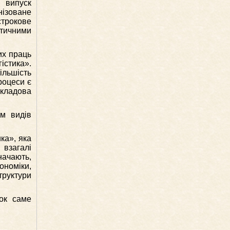
й випуск
нізоване
строкове
стичними
их праць
гістика».
ільшість
роцеси є
складова
м видів
ка», яка
 взагалі
начають,
номіки,
труктури
ток саме