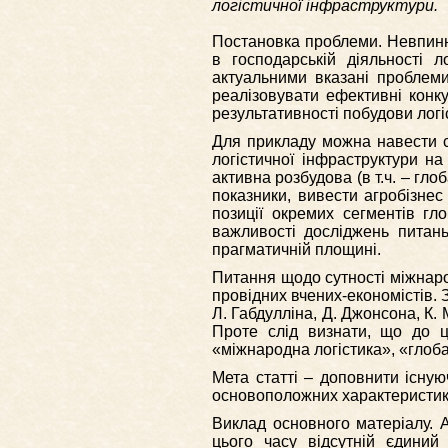
логістичної інфраструктури.
Постановка проблеми. Невпинна
в господарській діяльності л
актуальними вказані проблеми
реалізовувати ефективні конку
результативності побудови логі
Для прикладу можна навести с
логістичної інфраструктури на 
активна розбудова (в т.ч. – гло
показники, вивести агробізнес 
позиції окремих сегментів г
важливості досліджень питань
прагматичній площині.
Питання щодо сутності міжнарод
провідних вчених-економістів. З
Л. Габдулліна, Д. Джонсона, К. 
Проте слід визнати, що до ц
«міжнародна логістика», «глоба
Мета статті – доповнити існую
основоположних характеристик, 
Виклад основного матеріалу. А
цього часу відсутній єдиний 