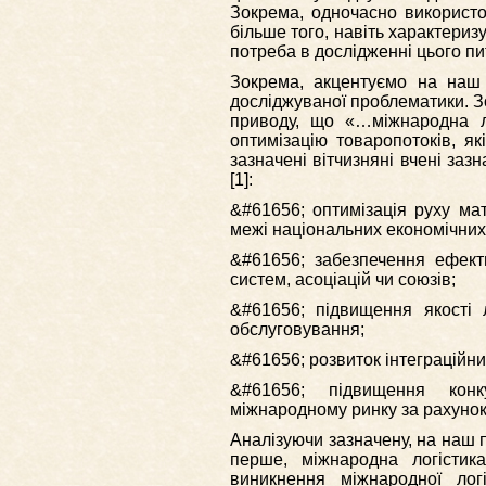
Зокрема, одночасно використов
більше того, навіть характериз
потреба в дослідженні цього пи
Зокрема, акцентуємо на наш 
досліджуваної проблематики. Зо
приводу, що «…міжнародна л
оптимізацію товаропотоків, як
зазначені вітчизняні вчені заз
[1]:
&#61656; оптимізація руху ма
межі національних економічних
&#61656; забезпечення ефект
систем, асоціацій чи союзів;
&#61656; підвищення якості л
обслуговування;
&#61656; розвиток інтеграційни
&#61656; підвищення конку
міжнародному ринку за рахунок
Аналізуючи зазначену, на наш п
перше, міжнародна логістика
виникнення міжнародної ло