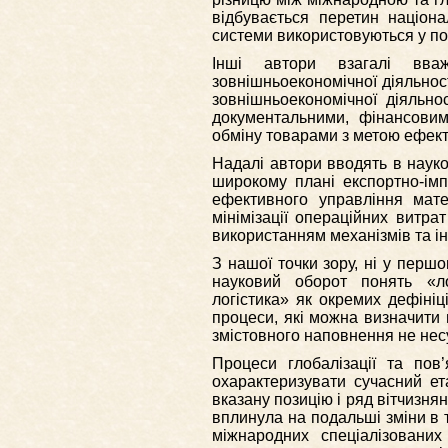
відбувається перетин націона
системи використовуються у пов
Інші автори взагалі вваж
зовнішньоекономічної діяльност
зовнішньоекономічної діяльно
документальними, фінансови
обміну товарами з метою ефектив
Надалі автори вводять в науко
широкому плані експортно-імп
ефективного управління мат
мінімізації операційних витра
використанням механізмів та ін
З нашої точки зору, ні у першо
науковий оборот понять «лог
логістика» як окремих дефіні
процеси, які можна визначити в
змістовного наповнення не нес
Процеси глобалізації та пов
охарактеризувати сучасний ета
вказану позицію і ряд вітчизня
вплинула на подальші зміни в т
міжнародних спеціалізованих