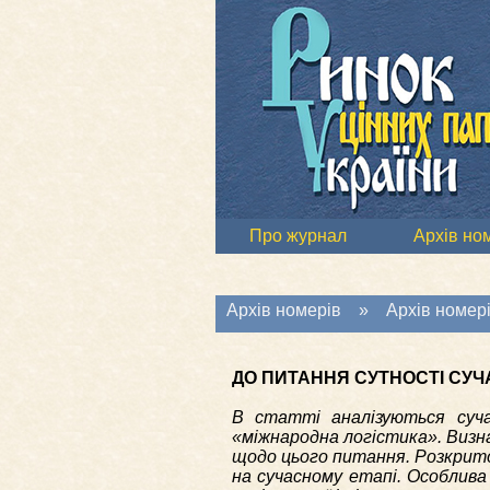
Про журнал
Архів но
Архів номерів
»
Архів номері
ДО ПИТАННЯ СУТНОСТІ СУЧ
В статті аналізуються суча
«міжнародна логістика». Визна
щодо цього питання. Розкрито
на сучасному етапі. Особлива