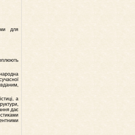
ами для
хоплюють
жнародна
сучасної
авданим,
стиці, а
труктури,
ання дає
стиками
нентними