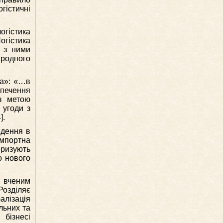
гістичні
гістика
огістика
и з ними
родного
ка»: «…в
зпечення
з метою
 угоди з
].
едення в
імпортна
еризують
о нового
м вченим
Розділяє
алізація
льних та
 бізнесі