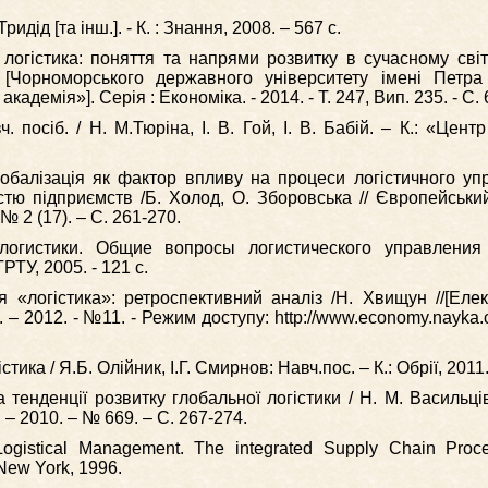
Тридід [та інш.]. - К. : Знання, 2008. – 567 с.
логістика: поняття та напрями розвитку в сучасному світі
і [Чорноморського державного університету імені Петр
демія»]. Серія : Економіка. - 2014. - Т. 247, Вип. 235. - С. 
. посіб. / Н. М.Тюріна, І. В. Гой, І. В. Бабій. – К.: «Цент
лобалізація як фактор впливу на процеси логістичного уп
стю підприємств /Б. Холод, О. Зборовська // Європейськи
 № 2 (17). – С. 261-270.
логистики. Общие вопросы логистического управления 
РТУ, 2005. - 121 с.
я «логістика»: ретроспективний аналіз /Н. Хвищун //[Еле
. – 2012. - №11. - Режим доступу: http://www.economy.nayka.
тика / Я.Б. Олійник, І.Г. Смирнов: Навч.пос. – К.: Обрії, 2011.
тенденції розвитку глобальної логістики / Н. М. Васильців 
 – 2010. – № 669. – С. 267-274.
Logistical Management. The integrated Supply Chain Proc
ew York, 1996.