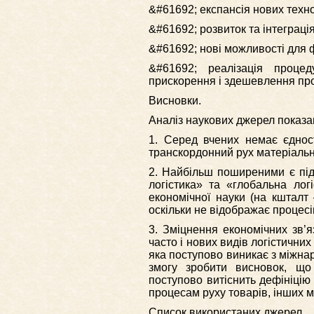
&#61692; експансія нових техно
&#61692; розвиток та інтеграці
&#61692; нові можливості для 
&#61692; реалізація проце
прискорення і здешевлення про
Висновки.
Аналіз наукових джерел показа
1. Серед вчених немає єдност
транскордонний рух матеріальн
2. Найбільш поширеними є під
логістика» та «глобальна лог
економічної науки (на кшталт 
оскільки не відображає процесі
3. Зміцнення економічних зв’я
часто і нових видів логістичних
яка поступово виникає з міжна
змогу зробити висновок, що
поступово витіснить дефініцію
процесам руху товарів, інших м
Список використаних джерел