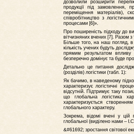
дозволили розширити перелік
продукції під замовлення, п
переміщення матеріалів), ск
співробітництво з логістични
процесами [6]».
Про поширеність підходу до ви
вітчизняних вчених [7]. Разом з
Більше того, на наш погляд, 
кількість учених будуть дослід
прямим результатом впливу т
безперечно домінує та буде пр
Детально це питання дослід
(розділів) логістики (табл. 1):
Як бачимо, в наведеному підхо
характеризує логістичні проце
відсутній. Підтримує таку пози
що глобальна логістика хар
характеризується створенням
глобального характеру.
Зокрема, відомі вчені у цій
глобальної (виділено нами – І.
&#61692; зростання світової ек