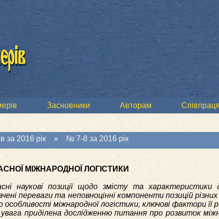
мерів
Засновники
Авторам
Співпраця
в за 2016 рік
»
№ 7-8 за 2016 рік
АСНОЇ МІЖНАРОДНОЇ ЛОГІСТИКИ
сні наукові позиції щодо змісту та характеристики де
чені переваги та неповноцінні компоненти позицій різних
 особливості міжнародної логістики, ключові фактори її 
 увага приділена дослідженню питання про розвиток між