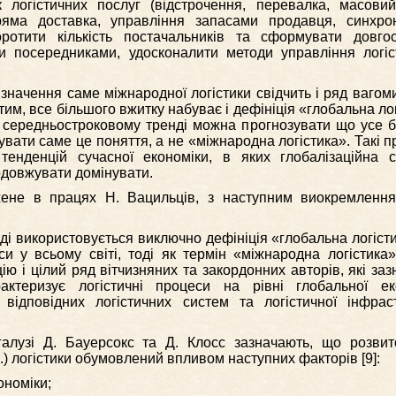
 логістичних послуг (відстрочення, перевалка, масови
ряма доставка, управління запасами продавця, синхро
оротити кількість постачальників та сформувати довго
ми посередниками, удосконалити методи управління логі
значення саме міжнародної логістики свідчить і ряд вагом
 тим, все більшого вжитку набуває і дефініція «глобальна ло
в середньостроковому тренді можна прогнозувати що усе б
жувати саме це поняття, а не «міжнародна логістика». Такі п
енденцій сучасної економіки, в яких глобалізаційна 
одовжувати домінувати.
жене в працях Н. Вацильців, з наступним виокремлення
ді використовується виключно дефініція «глобальна логісти
си у всьому світі, тоді як термін «міжнародна логістика»
цію і цілий ряд вітчизняних та закордонних авторів, які заз
актеризує логістичні процеси на рівні глобальної еко
 відповідних логістичних систем та логістичної інфрас
 галузі Д. Бауерсокс та Д. Клосс зазначають, що розви
С.) логістики обумовлений впливом наступних факторів [9]:
ономіки;