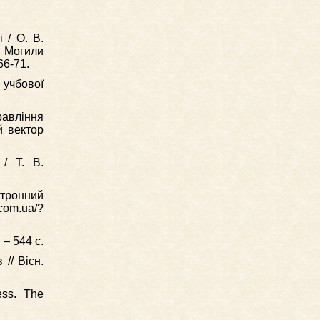
 / О. В.
а Могили
66-71.
р учбової
равління
й вектор
/ Т. В.
ктронний
com.ua/?
 – 544 с.
// Вісн.
ess. The