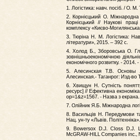
1. Логістика: навч. посіб. / О. М. 
2. Корнієцький О. Міжнародна 
Корнієцький // Наукові прац
комплексу «Києво-Могилянська ака
3. Тюріна Н. М. Логістика: Навч
літератури», 2015. – 392 с.
4. Холод Б., Зборовська О. Г
зовнішньоекономічною діяльні
економічного розвитку. - 2014. -
5. Алесинская Т.В. Основы 
Алесинская.- Таганрог: Изд-во Т
6. Хвищун Н. Сутність понятт
ресурс] // Ефективна економіка
op=1&z=1567. - Назва з екрана.
7. Олійник Я.Б. Міжнародна логіс
8. Васильців Н. Передумови та 
Нац. ун-ту «Львів. Політехніка».
9. Bowersox D.J. Closs D.J. 
McGRAW-HILL Companies inc., N