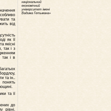
національний
економічний
університет імені
значення
Вадима Гетьмана»
Особливо
увати та
жить від
сутність
ді як її
та якісні
 так і з
рдженням
 так і в
багатьох
 Вордлоу,
и та ін..
у понять
лощині.
ки та її
чених до
у рівні.