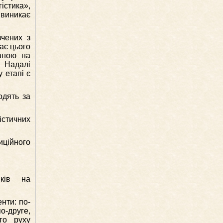
істика»,
 виникає
вчених з
ає цього
аною на
. Надалі
 етапі є
одять за
істичних
иційного
иків на
нти: по-
о-друге,
го руху