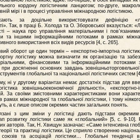
льного кордону логістичним ланцюгом; по-друге, макроло
ній мірі і в процесі управління міжнародною логістикою.
ають за доцільне використовувати дефініцію «ло
і». Так, в праці Б. Холода та О. Зборовської вказується: «Л
сті – наука про управління матеріальними і пов’язаним
ми та іншими інформаційними потоками в рамках міжна
ного використання всіх видів ресурсів [4, c. 265].
вий оборот це один термін – «експортно-імпортна логісти
ортну логістику можна визначити як організацію та забе
еріальними, фінансовими та інформаційними потоками 
т при досягненні основних завдань зовнішньоторговельної
струментів глобальної та національної логістичних систем [4
му, ні у другому варіантах немає достатніх підстав для вв
істика зовнішньоекономічної діяльності», «експортно-
цій. За своїми змістовними характеристиками вони характ
 рамах міжнародної та глобальної логістики, і тому ніяког
уть, а є лише описом окремих частин загальних понять.
’язані з цим зміни у логістиці дають підстави окреми
п розвитку логістики саме як «глобальний» [5, c. 9-10]. 
них авторів. Так, Н. Хвищун зазначає: «Саме інтенсивна глоб
еорії та практиці логістики. Це сприяло створенню націона
 союзів та асоціацій логістики… Глобальні тенденції в