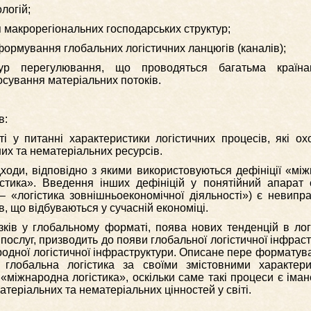
логій;
я макрорегіональних господарських структур;
формування глобальних логістичних ланцюгів (каналів);
дур перегулювання, що проводяться багатьма країн
сування матеріальних потоків.
в:
і у питанні характеристики логістичних процесів, які о
их та нематеріальних ресурсів.
ходи, відповідно з якими використовуються дефініції «мі
істика». Введення інших дефініцій у понятійний апарат 
– «логістика зовнішньоекономічної діяльності») є невипр
в, що відбуваються у сучасній економіці.
зків у глобальному форматі, поява нових тенденцій в логі
 послуг, призводить до появи глобальної логістичної інфрас
родної логістичної інфраструктури. Описане пере форматув
 глобальна логістика за своїми змістовними характери
 «міжнародна логістика», оскільки саме такі процеси є іма
атеріальних та нематеріальних цінностей у світі.