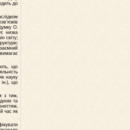
одить до
аслідком
зв’язків
думку О.
ує низка
н світу;
руктури;
взаємний
 вимагає
ають, що
яльність
як науку
ін.), що
м з тим,
одною та
оняттям,
й час як
фікувати
 правило