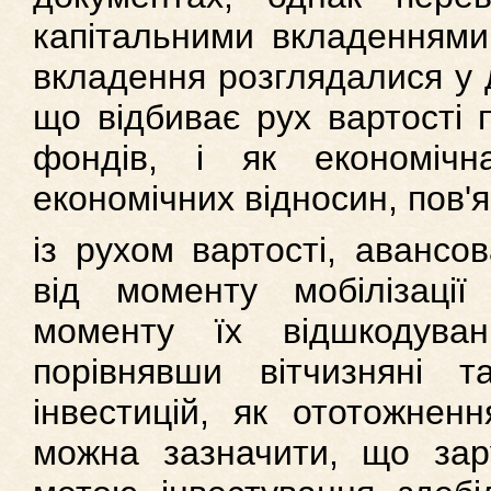
капітальними вкладеннями. 
вкладення розглядалися у д
що відбиває рух вартості 
фондів, і як економічн
економічних відносин, пов'
із рухом вартості, авансо
від моменту мобілізаці
моменту їх відшкодува
порівнявши вітчизняні т
інвестицій, як ототожненн
можна зазначити, що зар