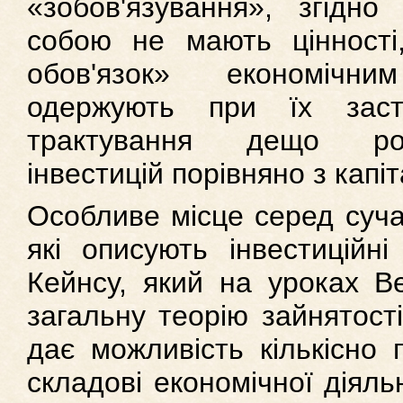
«зобов'язування», згідно
собою не мають цінності
обов'язок» економічн
одержують при їх заст
трактування дещо ро
інвестицій порівняно з кап
Особливе місце серед суча
які описують інвестиційн
Кейнсу, який на уроках Ве
загальну теорію зайнятості
дає можливість кількісно 
складові економічної діяль