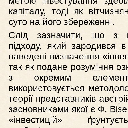
метою інвестування здебі
капіталу, тоді як вітчизн
суто на його збереженні.
Слід зазначити, що з п
підходу, який зародився в
наведені визначення «інве
так як подане розуміння оз
з окремим елемент
використовується методоло
теорії представників австрі
засновниками якої є Ф. Візе
«інвестицій» ґрунту