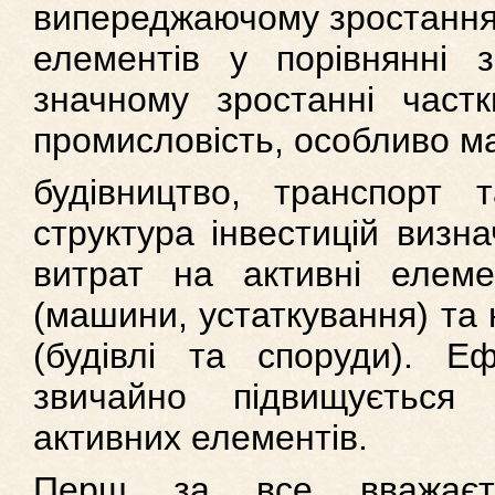
випереджаючому зростання 
елементів у порівнянні
значному зростанні частк
промисловість, особливо 
будівництво, транспорт т
структура інвестицій визн
витрат на активні елеме
(машини, устаткування) та 
(будівлі та споруди). Еф
звичайно підвищується
активних елементів.
Перш за все вважаєть