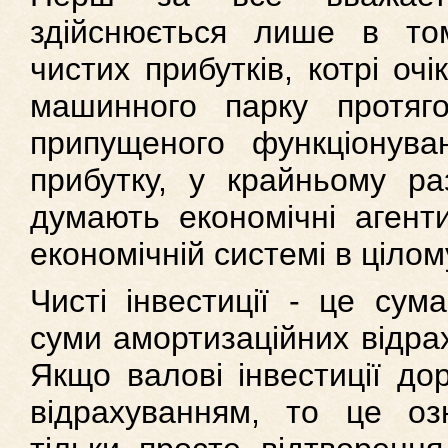
здійснюється лише в то
чистих прибутків, котрі оч
машинного парку протяг
припущеного функціонува
прибутку, у крайньому раз
думають економічні агенти
економічній системі в цілому
Чисті інвестиції - це сум
суми амортизаційних відрах
Якщо валові інвестиції до
відрахуванням, то це оз