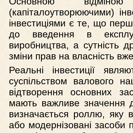
Основною відміно
(капіталоутворюючими) інв
інвестиціями є те, що перш
до введення в експлу
виробництва, а сутність д
зміни прав на власність вже 
Реальні інвестиції явля
суспільством валового на
відтворення основних засо
мають важливе значення д
визначається роллю, яку в
або модернізовані засоби п