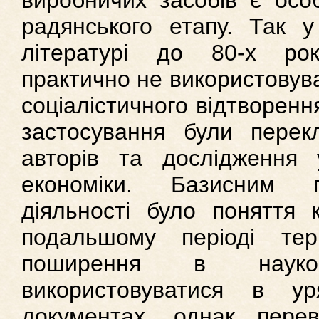
виробничих засобів є осо
радянського етапу. Так у 
літературі до 80-х рок
практично не використовува
соціалістичного відтворен
застосування були перекл
авторів та дослідження у
економіки. Базисним п
діяльності було поняття 
подальшому періоді тер
поширення в науко
використовуватися в у
документах, однак пере