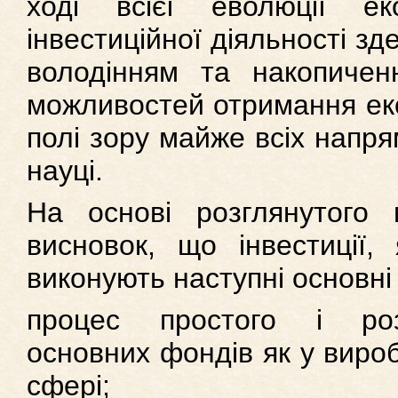
ході всієї еволюції е
інвестиційної діяльності зд
володінням та накопичен
можливостей отримання еко
полі зору майже всіх напрям
науці.
На основі розглянутого 
висновок, що інвестиції, 
виконують наступні основні 
процес простого і роз
основних фондів як у вироб
сфері;