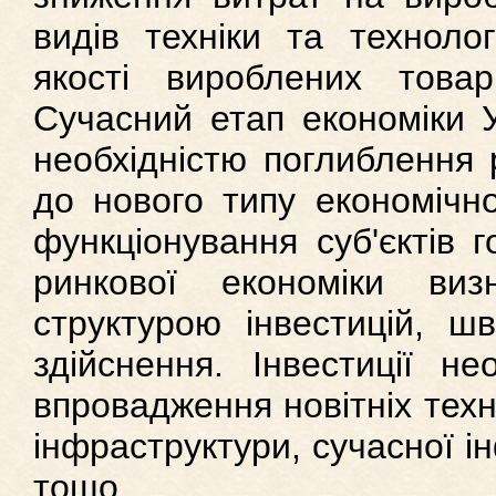
видів техніки та техноло
якості вироблених това
Сучасний етап економіки У
необхідністю поглиблення 
до нового типу економічно
функціонування суб'єктів 
ринкової економіки виз
структурою інвестицій, шв
здійснення. Інвестиції не
впровадження новітніх техн
інфраструктури, сучасної і
тощо.