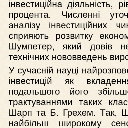
інвестиційна діяльність, р
процента. Численні ут
аналізу інвестиційних чи
сприяють розвитку економ
Шумпетер, який довів нео
технічних нововведень вироб
У сучасній науці найрозпо
інвестицій як вкладе
подальшого його збіль
трактуваннями таких класи
Шарп та Б. Грехем. Так, 
найбільш широкому сенс