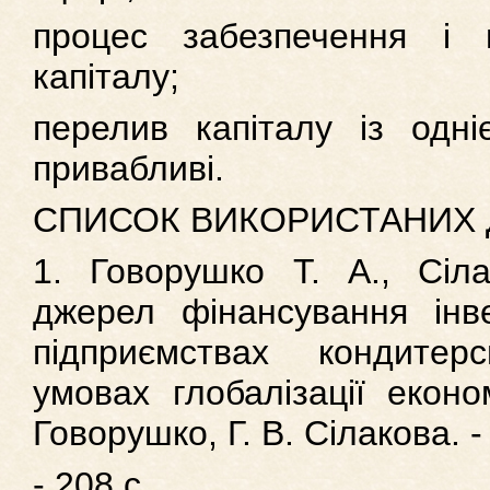
процес забезпечення і 
капіталу;
перелив капіталу із одні
привабливі.
СПИСОК ВИКОРИСТАНИХ
1. Говорушко Т. А., Сіл
джерел фінансування інве
підприємствах кондитер
умовах глобалізації еконо
Говорушко, Г. В. Сілакова. -
- 208 с.