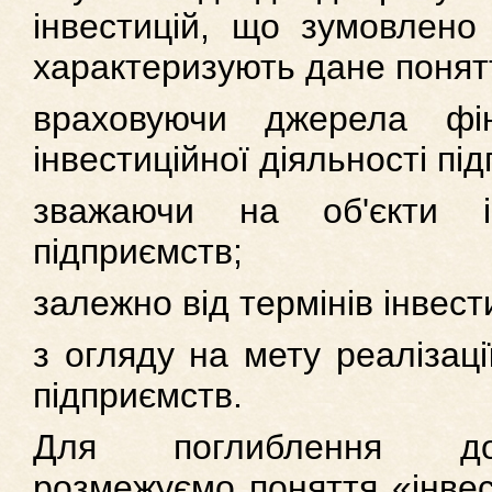
інвестицій, що зумовлено 
характеризують дане понят
враховуючи джерела фін
інвестиційної діяльності пі
зважаючи на об'єкти ін
підприємств;
залежно від термінів інвест
з огляду на мету реалізації
підприємств.
Для поглиблення до
розмежуємо поняття «інвест