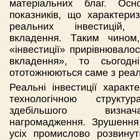
матеріальних благ. Ос
показників, що характериз
реальних інвестицій,
вкладення. Таким чином
«інвестиції» прирівнювалос
вкладення», то сьогодн
ототожнюються саме з реал
Реальні інвестиції характ
технологічною структу
здебільшого визнач
нагромадження. Зрушення 
усіх промислово розвинут