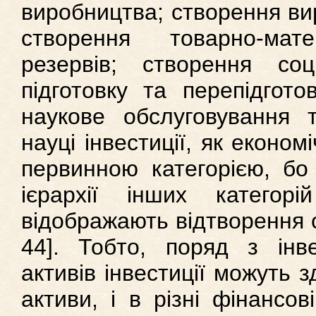
виробництва; створення ви
створення товарно-мат
резервів; створення соці
підготовку та перепідгото
наукове обслуговування 
науці інвестиції, як економ
первинною категорією, бо
ієрархії інших катего
відображають відтворення су
44]. Тобто, поряд з інв
активів інвестиції можуть з
активи, і в різні фінансов