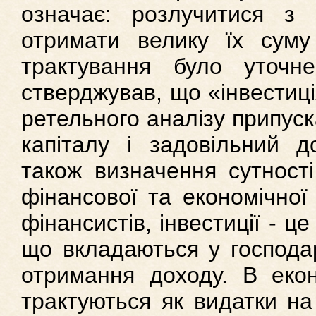
означає: розлучитися з
отримати велику їх сум
трактування було уточн
стверджував, що «інвестиція
ретельного аналізу припус
капіталу і задовільний до
також визначення сутності
фінансової та економічної 
фінансистів, інвестиції - це
що вкладаються у господар
отримання доходу. В еконо
трактуються як видатки на