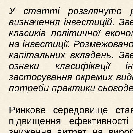
У статті розглянуто р
визначення інвестицій. Зв
класиків політичної еконо
на інвестиції. Розмежован
капітальних вкладень. Зв
ознаки класифікації і
застосування окремих виді
потреби практики сьогоде
Ринкове середовище ста
підвищення ефективності 
зниження витрат на вироб