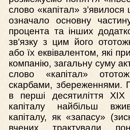
слово «капітал» з'явилося 
означало основну частину
процента та інших додатк
зв'язку з цим його отото
або їх еквівалентом, які п
компанію, загальну суму акти
слово «капітал» отото
скарбами, збереженнями. Пр
в перші десятиліття XIX 
капіталу найбільш вжи
капіталу, як «запасу» (зис
вчених трактували пон