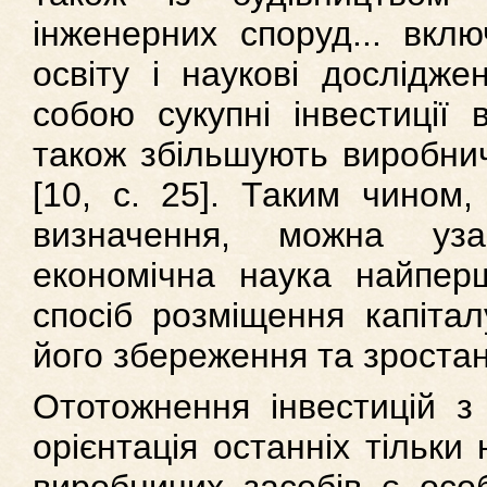
інженерних споруд... вкл
освіту і наукові дослідже
собою сукупні інвестиції 
також збільшують виробнич
[10, c. 25]. Таким чином,
визначення, можна уза
економічна наука найперш
спосіб розміщення капітал
його збереження та зростан
Ототожнення інвестицій з
орієнтація останніх тільк