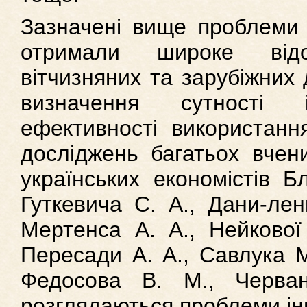
Зазначені вище проблеми в
отримали широке від
вітчизняних та зарубіжних 
визначення сутності 
ефективності використанн
досліджень багатьох вчени
українських економістів Бл
Гуткевича С. А., Дани-лен
Мертенса А. А., Нейкової 
Пересади A. A., Савлука М.
Федосова В. М., Черва
розглядаються проблеми ін