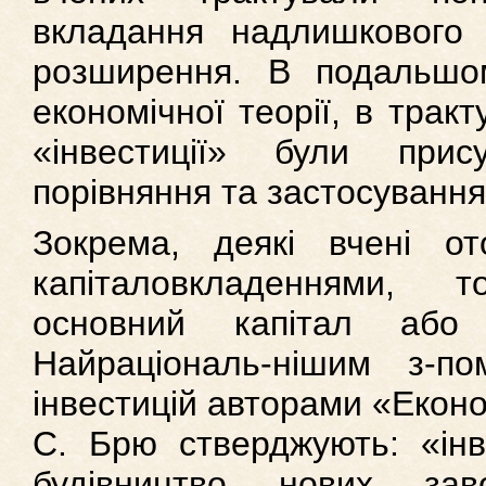
вкладання надлишкового
розширення. В подальшо
економічної теорії, в тракт
«інвестиції» були прису
порівняння та застосування [
Зокрема, деякі вчені от
капіталовкладеннями,
основний капітал або
Найраціональ-нішим з-п
інвестицій авторами «Економ
С. Брю стверджують: «інв
будівництво нових за