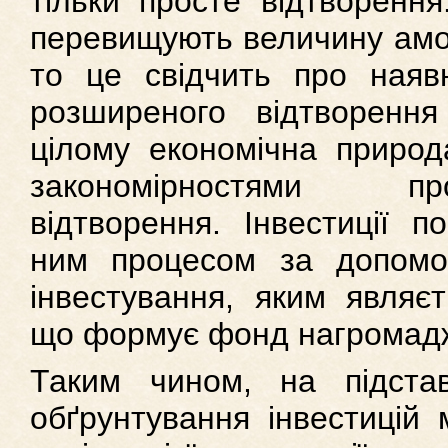
тільки просте відтворення
перевищують величину амор
то це свідчить про наявн
розширеного відтворення
цілому економічна природ
закономірностями п
відтворення. Інвестиції по
ним процесом за допомо
інвестування, яким являєт
що формує фонд нагромад
Таким чином, на підстав
обґрунтування інвестицій