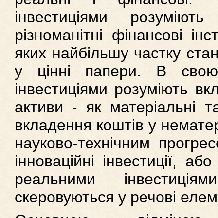
інвестиціями розуміют
різноманітні фінансові інс
яких найбільшу частку ста
у цінні папери. В сво
інвестиціями розуміють вк
активи - як матеріальні та
вкладення коштів у нематері
науково-технічним прогрес
інноваційні інвестиції, або
реальними інвестиція
скеровуються у речові елем