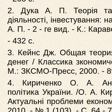
2. Дука А. П. Теорія та 
діяльності, інвестування: н
А. П. - 2 - ге вид. - К.: Кара
- 432 с.
3. Кейнс Дж. Общая теория
денег / Классика зкономич
М.: ЗКСМО-Пресс, 2000. - 8
4. Кириченко О. А. Ант
політика України. /О. А. Ки
Актуальні проблеми економі
2010. - № 1 (103). - С. 64 - 7