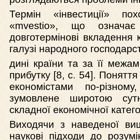
Термін «інвестиції» по
«mvestio», що означа
довготермінові вкладення к
галузі народного господарс
дині країни та за її межа
прибутку [8, c. 54]. Понятт
економістами по-різно
зумовлене широтою сутн
складної економічної категор
Виходячи з наведеної вищ
наукові підходи до розумі