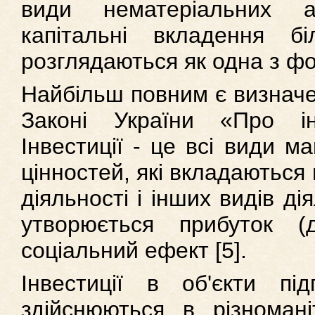
види нематеріальних а
капітальні вкладення б
розглядаються як одна з фо
Найбільш повним є визначе
Законі України «Про інв
Інвестиції - це всі види м
цінностей, які вкладаються 
діяльності і інших видів дія
утворюється прибуток (
соціальний ефект [5].
Інвестиції в об'єкти під
здійснюються в різнома