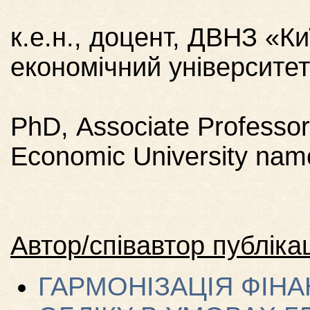
к.е.н., доцент, ДВНЗ «К
економічний університе
PhD, Аssociate Рrofessor
Economic University na
Автор/співавтор публікац
ГАРМОНІЗАЦІЯ ФІНА