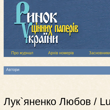
Про журнал
Архів номерів
Засновник
Автори
Лук`яненко Любов / L