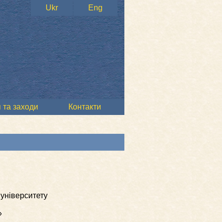
Ukr
Eng
 та заходи
Контакти
 університету
»