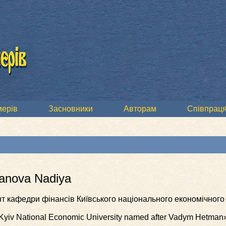
мерів
Засновники
Авторам
Співпраця
anova Nadiya
нт кафедри фінансів Київського національного економічного
«Kyiv National Economic University named after Vadym Hetman