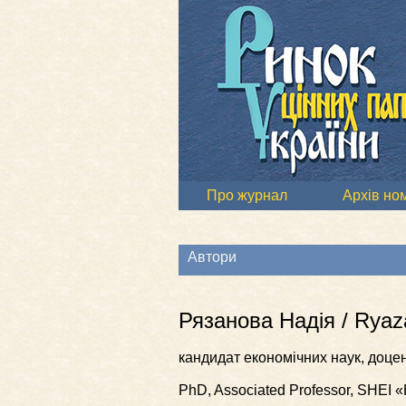
Про журнал
Архів но
Автори
Рязанова Надія / Ryaz
кандидат економічних наук, доце
PhD, Associated Professor, SHEI 